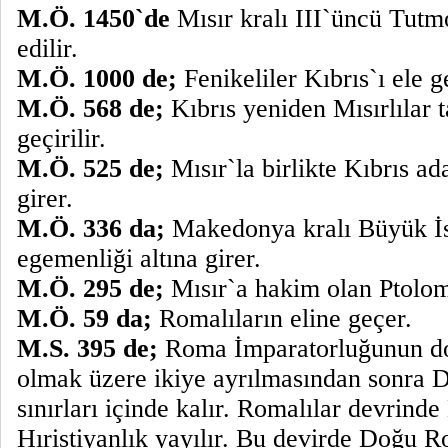
M.Ö. 1450`de
Mısır kralı III`üncü Tutmo
edilir.
M.Ö. 1000 de;
Fenikeliler Kıbrıs`ı ele ge
M.Ö. 568
de;
Kıbrıs yeniden Mısırlılar t
geçirilir.
M.Ö. 525 de;
Mısır`la birlikte Kıbrıs a
girer.
M.Ö. 336 da;
Makedonya kralı Büyük İs
egemenliği altına girer.
M.Ö. 295 de;
Mısır`a hakim olan Ptolome
M.Ö. 59 da;
Romalıların eline geçer.
M.S. 395 de;
Roma İmparatorluğunun do
olmak üzere ikiye ayrılmasından sonra
sınırları içinde kalır. Romalılar devrinde
Hıristiyanlık yayılır. Bu devirde Doğu 