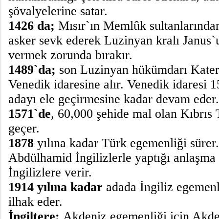
şövalyelerine satar.
1426 da;
Mısır`ın Memlûk sultanlarında
asker sevk ederek Luzinyan kralı Janus`u
vermek zorunda bırakır.
1489`da;
son Luzinyan hükümdarı Kateri
Venedik idaresine alır. Venedik idaresi 1
adayı ele geçirmesine kadar devam eder.
1571`de
, 60,000 şehide mal olan Kıbrıs 
geçer.
1878
yılına kadar Türk egemenliği sürer.
Abdülhamid İngilizlerle yaptığı anlaşma g
İngilizlere verir.
1914 yılına kadar
adada İngiliz egemenli
ilhak eder.
İngiltere;
Akdeniz egemenliği için Akdeni