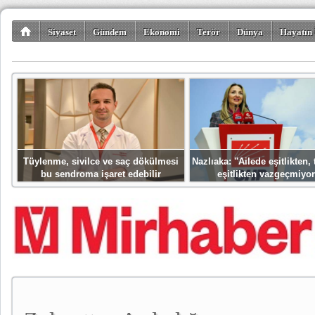
Siyaset
Gündem
Ekonomi
Terör
Dünya
Hayatın 
Kültür-Sanat
Bilim-Teknoloji
Gezi-Turizm
Spor
Misafir K
Tüylenme, sivilce ve saç dökülmesi
Nazlıaka: ''Ailede eşitlikten
bu sendroma işaret edebilir
eşitlikten vazgeçmiyor