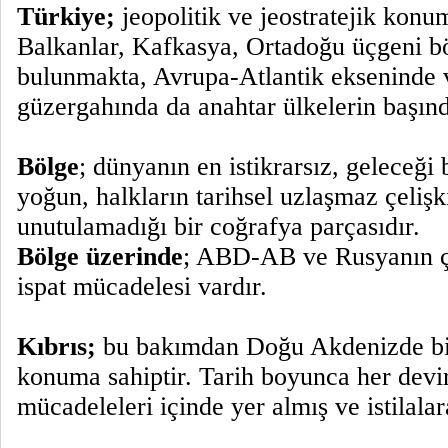
Türkiye;
jeopolitik ve jeostratejik konu
Balkanlar, Kafkasya, Ortadoğu üçgeni bö
bulunmakta, Avrupa-Atlantik ekseninde 
güzergahında da anahtar ülkelerin başın
Bölge
; dünyanın en istikrarsız, geleceği 
yoğun, halkların tarihsel uzlaşmaz çelişk
unutulamadığı bir coğrafya parçasıdır.
Bölge üzerinde
; ABD-AB ve Rusyanın ç
ispat mücadelesi vardır.
Kıbrıs;
bu bakımdan Doğu Akdenizde bir 
konuma sahiptir. Tarih boyunca her devi
mücadeleleri içinde yer almış ve istilala