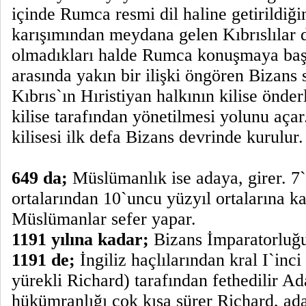
içinde Rumca resmi dil haline getirildiğ
karışımından meydana gelen Kıbrıslılar
olmadıkları halde Rumca konuşmaya başla
arasında yakın bir ilişki öngören Bizans 
Kıbrıs`ın Hıristiyan halkının kilise önder
kilise tarafından yönetilmesi yolunu açar
kilisesi ilk defa Bizans devrinde kurulur.
649 da;
Müslümanlık ise adaya, girer. 7`
ortalarından 10`uncu yüzyıl ortalarına k
Müslümanlar sefer yapar.
1191 yılına kadar;
Bizans İmparatorluğu
1191 de;
İngiliz haçlılarından kral I`inc
yürekli Richard) tarafından fethedilir Ad
hükümranlığı çok kısa sürer Richard, ad