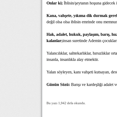
Onlar ki;
İblisin/şeytanın hoşuna gidecek 
Kana, vahşete, yıkıma dik durmak gerek
değil olsa olsa iblisin emrinde onu memnu
Hak, adalet, hukuk, paylaşım, barış, h
kalanlar;
insan suretinde Ademin çocukları 
Yalancılıklar, sahtekarlıklar, hırsızlıklar
insanla, insanlıkla alay etmektir.
Yalan söyleyen, kanı vahşeti kutsayan, des
Günün Sözü:
Barışı ve kardeşliği adalet ve
Bu yazı 1,942 defa okundu.