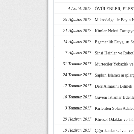
4 Aralık 2017
ÖVÜLENLER, ELEŞ
29 Ağustos 2017
Mikrodalga ile Beyin 
21 Ağustos 2017
Kimler Neleri Tartışıy
14 Ağustos 2017
Egemenlik Duygusu Str
7 Ağustos 2017
Sinsi Hainler ve Robotl
31 Temmuz 2017
Mürteciler Yobazlık v
24 Temmuz 2017
Sapkın İslamcı araplarç
17 Temmuz 2017
Ders Almasını Bilmek
10 Temmuz 2017
Güveni İstismar Edenl
3 Temmuz 2017
Kirletilen Solan Adalet
29 Haziran 2017
Küresel Odaklar ve Tü
19 Haziran 2017
Çığırtkanlar Güven ve