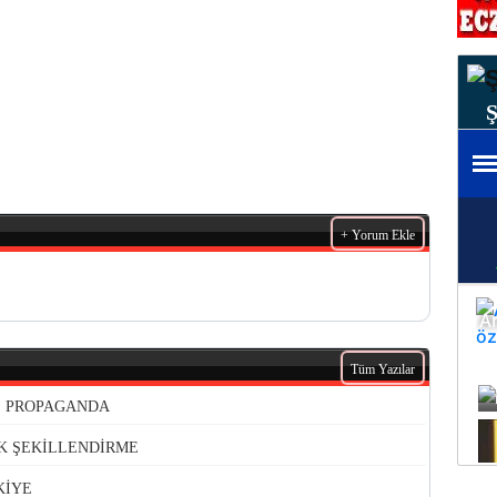
+ Yorum Ekle
Tüm Yazılar
VE PROPAGANDA
K ŞEKİLLENDİRME
KİYE