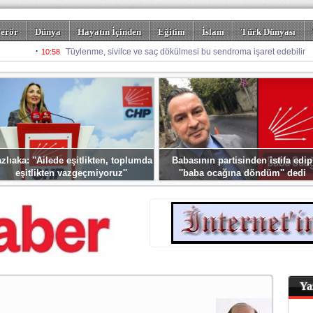
erör
Dünya
Hayatın İçinden
Eğitim
İslam
Türk Dünyası
rizm
Spor
Misafir Kalem
Foto Galeriler
zlıaka: ''Ailede eşitlikten, toplumda
Babasının partisinden istifa edip
eşitlikten vazgeçmiyoruz''
''baba ocağına döndüm'' dedi
Ya