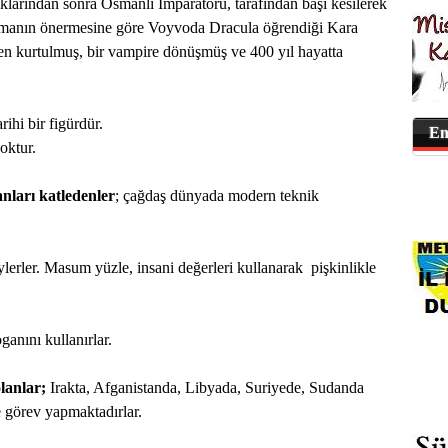
ıklarından sonra Osmanlı İmparatoru, tarafından başı kesilerek
 Romanın önermesine göre Voyvoda Dracula öğrendiği Kara
en kurtulmuş, bir vampire dönüşmüş ve 400 yıl hayatta
ihi bir figürdür.
En
oktur.
anları katledenler
; çağdaş dünyada modern teknik
lerler. Masum yüzle, insani değerleri kullanarak
pişkinlikle
ganını kullanırlar.
lanlar;
Irakta, Afganistanda, Libyada, Suriyede, Sudanda
te görev yapmaktadırlar.