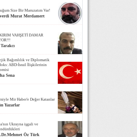
uğum Size Bir Maruzatım Var!
verdi Murat Merdamert
KIRIM VAHŞETİ DAMAR
YOR!!!
 Tarakcı
tejik Bağımlılık ve Diplomatik
oks: ABD-İsrail İlişkilerinin
omisi
iha Sena
miyle Mir Haber'e Değer Katanlar
n Yazarlar
a'nın Ukrayna işgali ve
ndürdükleri
f.Dr.Mehmet Öz Türk