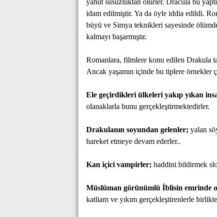
yahut susuzluktan ölürler. Dracula bu yapt
idam edilmiştir. Ya da öyle iddia edildi.
büyü ve Simya teknikleri sayesinde ölümd
kalmayı başarmıştır.
Romanlara, filmlere konu edilen Drakula tar
Ancak yaşamın içinde bu tiplere örnekler ç
Ele geçirdikleri ülkeleri yakıp yıkan ins
olanaklarla bunu gerçekleştirmektedirler.
Drakulanın soyundan gelenler;
yalan söy
hareket etmeye devam ederler..
Kan içici vampirler;
haddini bildirmek slo
Müslüman görünümlü İblisin emrinde o
katliam ve yıkım gerçekleştirenlerle birlik