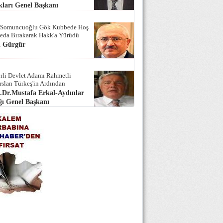
ları Genel Başkanı
 Somuncuoğlu Gök Kubbede Hoş
Seda Bırakarak Hakk'a Yürüdü
i Gürgür
rli Devlet Adamı Rahmetli
rslan Türkeş'in Ardından
.Dr.Mustafa Erkal-Aydınlar
ı Genel Başkanı