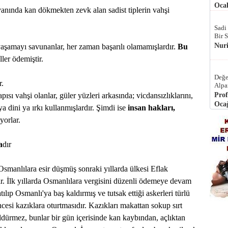
Ocak
anında kan dökmekten zevk alan sadist tiplerin vahşi
Sadi
Bir 
Nur
e yaşamayı savunanlar, her zaman başarılı olamamışlardır.
Bu
ler ödemiştir.
Değe
r.
Alpa
ı vahşi olanlar, güler yüzleri arkasında; vicdansızlıklarını,
Prof
Ocağ
ya dini ya ırkı kullanmışlardır. Şimdi ise
insan hakları,
yorlar.
a
dır
smanlılara esir düşmüş sonraki yıllarda ülkesi Eflak
ır. İlk yıllarda Osmanlılara vergisini düzenli ödemeye devam
tılıp Osmanlı'ya baş kaldırmış ve tutsak ettiği askerleri türlü
cesi kazıklara oturtmasıdır. Kazıkları makattan sokup sırt
 öldürmez, bunlar bir gün içerisinde kan kaybından, açlıktan