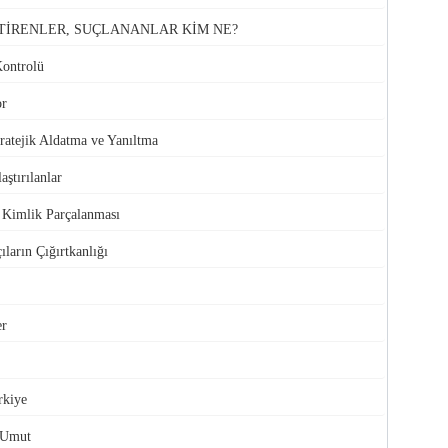
TİRENLER, SUÇLANANLAR KİM NE?
Kontrolü
or
atejik Aldatma ve Yanıltma
aştırılanlar
e Kimlik Parçalanması
ıların Çığırtkanlığı
er
rkiye
 Umut