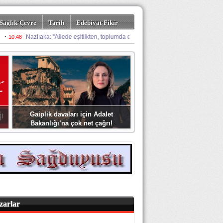
Sağlık-Çevre
Tarih
Edebiyat-Fikir
Gaiplik davaları için Adalet
Bakanlığı’na çok net çağrı!
zarlar