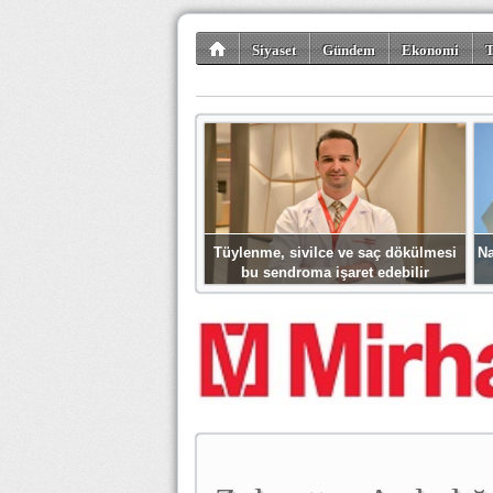
Siyaset
Gündem
Ekonomi
T
Kültür-Sanat
Bilim-Teknoloji
Gezi-Tu
Tüylenme, sivilce ve saç dökülmesi
Na
bu sendroma işaret edebilir