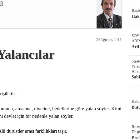
a
Başb
Hak
SOY
20 Ağustos 2014
ARI
Arif
Yalancılar
Stra
Parad
Anat
Sab
şiliktir.
Kale
Bütü
numuna, amacına, niyetine, hedeflerine göre yalan söyler. Kimi
mi devlet için bir nedenle yalan söyler.
Rusy
 dürüstler arası farklılıkları taşır.
Düşü
Pro