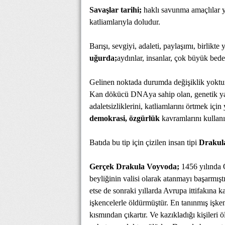
Savaşlar tarihi;
haklı savunma amaçlılar y
katliamlarıyla doludur.
Barışı, sevgiyi, adaleti, paylaşımı, birlikt
uğurda;
aydınlar, insanlar, çok büyük bedel
Gelinen noktada durumda değişiklik yoktu
Kan dökücü DNAya sahip olan, genetik yapıs
adaletsizliklerini, katliamlarını örtmek için 
demokrasi, özgürlük
kavramlarını kullanı
Batıda bu tip için çizilen insan tipi
Drakul
Gerçek Drakula Voyvoda;
1456 yılında O
beyliğinin valisi olarak atanmayı başarmışt
etse de sonraki yıllarda Avrupa ittifakına ka
işkencelerle öldürmüştür. En tanınmış işken
kısmından çıkartır. Ve kazıkladığı kişileri