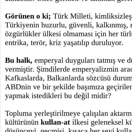
Görünen o ki;
Türk Milleti, kimliksizleşt
Türkiyenin huzurlu, güvenli, kalkınmış, 
özgürlükler ülkesi olmaması için her türl
entrika, terör, kriz yaşatılıp duruluyor.
Bu halk,
emperyal duyguları tatmış ve 
vermiştir. Şimdilerde emperyalizmin arac
Kafkaslarda, Balkanlarda sözcüsü duru
ABDnin ve bir şekilde başımıza geçirilen 
yapmak istedikleri bu değil midir?
Topluma yerleştirilmeye çalışılan aktar
kültürünün
kullan-at
ilkesi geleneksel k
düşünceyi, geçmişi, kısaca her şeyi kull