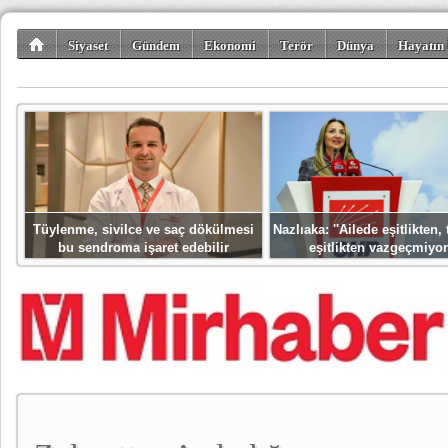
Siyaset
Gündem
Ekonomi
Terör
Dünya
Hayatın 
Kültür-Sanat
Bilim-Teknoloji
Gezi-Turizm
Spor
Misafir K
Tüylenme, sivilce ve saç dökülmesi
Nazlıaka: ''Ailede eşitlikten
bu sendroma işaret edebilir
eşitlikten vazgeçmiyor