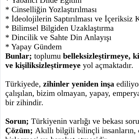
* Yabancı Dilde Eğitim
* Cinselliğin Yozlaştırılması
* İdeolojilerin Saptırılması ve İçeriksiz
* Bilimsel Bilgiden Uzaklaştırma
* Dincilik ve Sahte Din Anlayışı
* Yapay Gündem
Bunlar;
toplumu
belleksizleştirmeye, k
ve kişiliksizleştirmeye
yol açmaktadır.
Türkiyede,
zihinler yeniden inşa
ediliyo
çalışılan, bizim olmayan, yapay, emperya
bir zihindir.
Sorun;
Türkiyenin varlığı ve bekası sor
Çözüm;
Akıllı bilgili bilinçli insanların