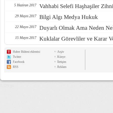
Vahhabi Selefi Haşhaşiler Zihn
5 Haziran 2017
Bilgi Algı Medya Hukuk
29 Mayıs 2017
Duyarlı Olmak Ama Neden Nel
22 Mayıs 2017
Kuklalar Görevliler ve Karar Ve
15 Mayıs 2017
Haber Bülteni eklentisi
Arşiv
Twitter
Künye
Facebook
İletişim
RSS
Reklam
7,579 µs