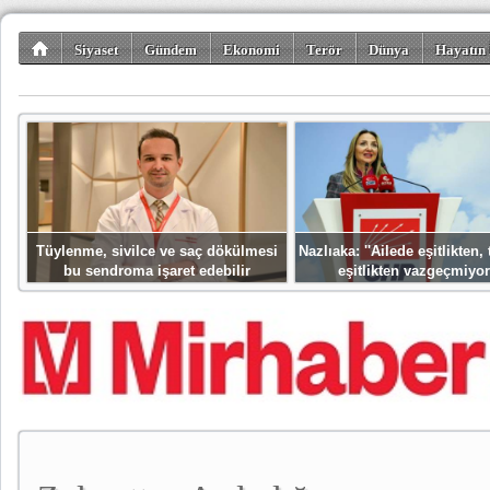
Siyaset
Gündem
Ekonomi
Terör
Dünya
Hayatın 
Kültür-Sanat
Bilim-Teknoloji
Gezi-Turizm
Spor
Misafir K
Tüylenme, sivilce ve saç dökülmesi
Nazlıaka: ''Ailede eşitlikten
bu sendroma işaret edebilir
eşitlikten vazgeçmiyor