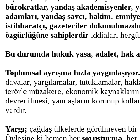
bürokratlar,
yandaş akademisyenler,
y
adamları,
yandaş savcı, hakim, emniyet
istihbaratçı, gazeteciler dokunulmazdır
özgürlüğüne sahiplerdir
iddiaları hergü
Bu durumda hukuk yasa, adalet, hak a
Toplumsal ayrışma hızla yaygınlaşıyor
davalar, yargılamalar, tutuklamalar, hakl
terörle müzakere, ekonomik kaynakların
devredilmesi, yandaşların korunup kollan
vardır.
Yargı;
çağdaş ülkelerde görülmeyen bir t
Öylesine ki hemen her
soruşturma
, her