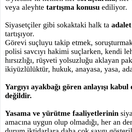
veya aleyhte
tartışma konusu
ediliyor.
Siyasetçiler gibi sokaktaki halk ta
adale
tartışıyor.
Görevi suçluyu takip etmek, soruşturma
polisi savcıyı hakimi suçlarken, kendi le
hırsızlığı, rüşveti yolsuzluğu aklayan p
ikiyüzlülüktür, hukuk, anayasa, yasa, ad
Yargıyı ayakbağı gören anlayışı kab
değildir.
Yasama ve yürütme faaliyetlerinin
siya
amacına uygun olup olmadığı, her an den
durum iktidarlara daha çok saygı gösteril