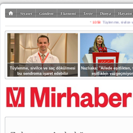
Siyaset
Gündem
Ekonomi
Terör
Dünya
Hayatın 
Kültür-Sanat
Bilim-Teknoloji
Gezi-Turizm
Spor
Misafir K
Tüylenme, sivilce ve saç dökülmesi
Nazlıaka: ''Ailede eşitlikten
bu sendroma işaret edebilir
eşitlikten vazgeçmiyor