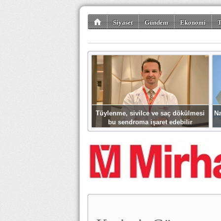
Siyaset
Gündem
Ekonomi
T
Kültür-Sanat
Bilim-Teknoloji
Gezi-Tu
Tüylenme, sivilce ve saç dökülmesi
Na
bu sendroma işaret edebilir