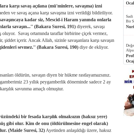
Ocak
lara karşı savaş açılana (mü'minlere, savaşma) izni
eden ve savaş açana karşı savaşma izni verildiği bildiriliyor.
Sadi
ı savaşıncaya kadar siz, Mescid-i Haram yanında onlarla
Bir 
nlarla savaşın...'' (Bakara Suresi, 191)
diyerek, savaşı
Nur
 oluyor. Savaş ortamında taraflar birbirine çiçek vermez,
ir, şiddet içerir. Ancak Allah, sizinle savaşanlara karşı savaşın
Değe
ı gidenleri sevmez.'' (Bakara Suresi, 190)
diye de ekliyor.
Alpa
Prof
Ocağ
nsanları öldürün, savaşın diyen bir hükme rastlayamazsınız.
eygamberimiz 23 yıllık peygamberlik döneminde sadece 2 ay
a karşılık savunma amaçlı olmuştur.
yüzündeki bir fesada karşılık olmaksızın (haksız yere)
üş gibi olur. Kim de onu (öldürülmesine engel olarak)
olur. (Maide Suresi, 32)
Ayetinden anlaşıldığı üzere, haksız