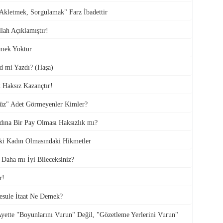
kletmek, Sorgulamak" Farz İbadettir
llah Açıklamıştır!
vmek Yoktur
 mi Yazdı? (Haşa)
 Haksız Kazançtır!
nüz" Adet Görmeyenler Kimler?
dına Bir Pay Olması Haksızlık mı?
İki Kadın Olmasındaki Hikmetler
 Daha mı İyi Bileceksiniz?
r!
Resule İtaat Ne Demek?
ette "Boyunlarını Vurun" Değil, "Gözetleme Yerlerini Vurun"