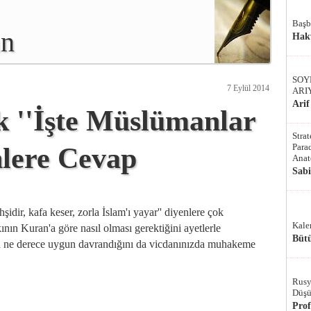
Başb
an
Hak
SOY
7 Eylül 2014
ARI
Arif
k ''İşte Müslümanlar
Stra
Parad
nlere Cevap
Anat
Sab
idir, kafa keser, zorla İslam'ı yayar'' diyenlere çok
Kale
ın Kuran'a göre nasıl olması gerektiğini ayetlerle
Bütü
a ne derece uygun davrandığını da vicdanınızda muhakeme
Rusy
Düşü
Pro