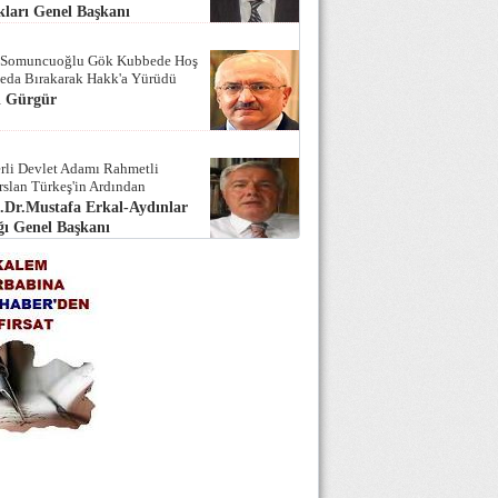
ları Genel Başkanı
 Somuncuoğlu Gök Kubbede Hoş
Seda Bırakarak Hakk'a Yürüdü
i Gürgür
rli Devlet Adamı Rahmetli
rslan Türkeş'in Ardından
.Dr.Mustafa Erkal-Aydınlar
ı Genel Başkanı