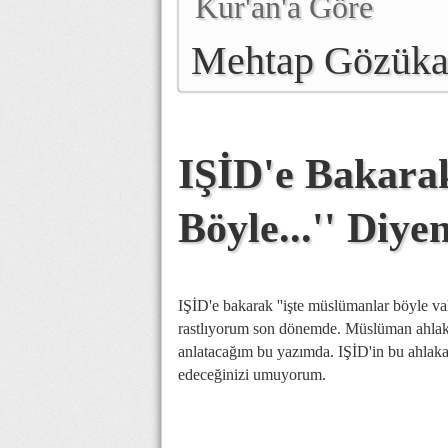
Kur'an'a Göre
Mehtap Gözük
IŞİD'e Bakara
Böyle...'' Diye
IŞİD'e bakarak ''işte müslümanlar böyle vahş
rastlıyorum son dönemde. Müslüman ahlakın
anlatacağım bu yazımda. IŞİD'in bu ahlak
edeceğinizi umuyorum.