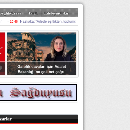
Sağlık-Çevre
Tarih
Edebiyat-Fikir
Gaiplik davaları için Adalet
Bakanlığı’na çok net çağrı!
zarlar