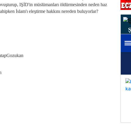
 ovuşturup, IŞİD'in müslümanları öldürmesinden neden haz
 sahipken İslam'ı eleştirme hakkını nereden buluyorlar?
htapGozukan
n