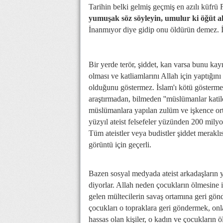
Tarihin belki gelmiş geçmiş en azılı küfr
yumuşak söz söyleyin, umulur ki öğüt al
İnanmıyor diye gidip onu öldürün demez. İ
Bir yerde terör, şiddet, kan varsa bunu kay
olması ve katliamlarını Allah için yaptığın
olduğunu göstermez. İslam'ı kötü göstermek
araştırmadan, bilmeden ''müslümanlar katil
müslümanlara yapılan zulüm ve işkence ort
yüzyıl ateist felsefeler yüzünden 200 milyo
Tüm ateistler veya budistler şiddet meraklı
görüntü için geçerli.
Bazen sosyal medyada ateist arkadaşların y
diyorlar. Allah neden çocukların ölmesine i
gelen mültecilerin savaş ortamına geri gön
çocukları o topraklara geri göndermek, on
hassas olan kişiler, o kadın ve çocukların ö