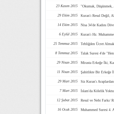
23 Kasım 2015
"Okumak, Düşünmek, A
29 Ekim 2015
Kuran'ı Resul Değil, A
14 Ekim 2015
Nisa 34'de Kadını Dö
6 Eylül 2015
Kuran'ı Hz. Muhammed
25 Temmuz 2015
Tebliğden Ücret Almak
8 Temmuz 2015
Talak Suresi 4'de "He
29 Nisan 2015
Mirasta Erkeğe İki, Ka
11 Nisan 2015
Şahitlikte Bir Erkeğe 
29 Mart 2015
Siz Kuran'ı Araplardan
7 Mart 2015
İslam'da Kölelik Yoktu
12 Şubat 2015
Resul ve Nebi Farkı/ 
16 Ocak 2015
Muhammed Suresi 4. Ay