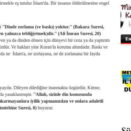
ürmekle eş tutulur İslam'da. Bir insanın öldürülmesine engel
ü
''Dinde zorlama (ve baskı) yoktur.'' (Bakara Suresi,
şen yalnızca tebliğ(etmek)dir.'' (Ali İmran Suresi, 20)
En
yen ya da dinden dönen için dünyevi bir ceza ya da yaptırım
rdür. Ve hakları yine Kuran'la koruma altındadır. Baskı ve
 da ne İslam'a, ne zorlayana, ne de zorlanana bir fayda
ak yayılır. Dileyen dilediğine inanmakta özgürdür. Kimse,
da yasaklanmıştır.
''Allah, sizinle din konusunda
ıkarmayanlara iyilik yapmanızdan ve onlara adaletli
mtehine Suresi, 8)
buyurur.