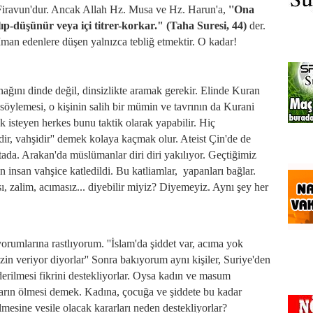
ü Firavun'dur. Ancak Allah Hz. Musa ve Hz. Harun'a,
''Ona
ıp-düşünür veya içi titrer-korkar." (Taha Suresi, 44)
der.
man edenlere düşen yalnızca tebliğ etmektir. O kadar!
nağını dinde değil, dinsizlikte aramak gerekir. Elinde Kuran
ı söylemesi, o kişinin salih bir mümin ve tavrının da Kurani
 isteyen herkes bunu taktik olarak yapabilir. Hiç
dir, vahşidir'' demek kolaya kaçmak olur. Ateist Çin'de de
ada. Arakan'da müslümanlar diri diri yakılıyor. Geçtiğimiz
n insan vahşice katledildi. Bu katliamlar, yapanları bağlar.
sı, zalim, acımasız... diyebilir miyiz? Diyemeyiz. Aynı şey her
orumlarına rastlıyorum. ''İslam'da şiddet var, acıma yok
zin veriyor diyorlar'' Sonra bakıyorum aynı kişiler, Suriye'den
derilmesi fikrini destekliyorlar. Oysa kadın ve masum
ların ölmesi demek. Kadına, çocuğa ve şiddete bu kadar
lmesine vesile olacak kararları neden destekliyorlar?