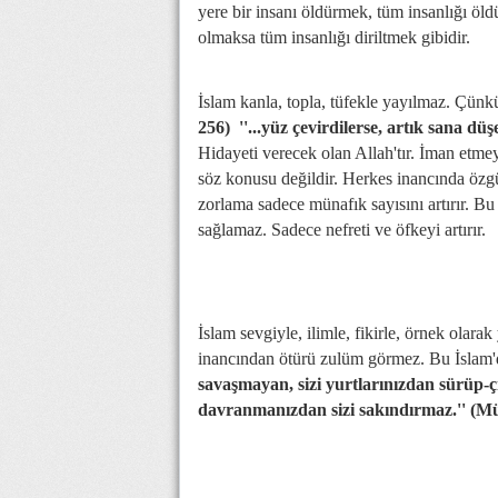
yere bir insanı öldürmek, tüm insanlığı öld
olmaksa tüm insanlığı diriltmek gibidir.
İslam kanla, topla, tüfekle yayılmaz. Çünk
256)
''...yüz çevirdilerse, artık sana dü
Hidayeti verecek olan Allah'tır. İman etme
söz konusu değildir. Herkes inancında özgü
zorlama sadece münafık sayısını artırır. Bu
sağlamaz. Sadece nefreti ve öfkeyi artırır.
İslam sevgiyle, ilimle, fikirle, örnek olar
inancından ötürü zulüm görmez. Bu İslam'
savaşmayan, sizi yurtlarınızdan sürüp-ç
davranmanızdan sizi sakındırmaz.'' (Mü