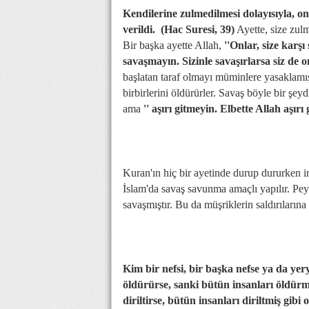
Kendilerine zulmedilmesi dolayısıyla, on
verildi. (Hac Suresi, 39)
Ayette, size zulm
Bir başka ayette Allah,
''Onlar, size karş
savaşmayın. Sizinle savaşırlarsa siz de o
başlatan taraf olmayı müminlere yasaklamış
birbirlerini öldürürler. Savaş böyle bir şeyd
ama
'' aşırı gitmeyin. Elbette Allah aşır
Kuran'ın hiç bir ayetinde durup dururken i
İslam'da savaş savunma amaçlı yapılır. P
savaşmıştır. Bu da müşriklerin saldırıların
Kim bir nefsi, bir başka nefse ya da yer
öldürürse, sanki bütün insanları öldürm
diriltirse, bütün insanları diriltmiş gibi 