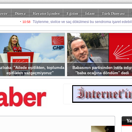
erör
Dünya
Hayatın İçinden
Eğitim
İslam
Türk Dünyası
rizm
Spor
Misafir Kalem
Foto Galeriler
zlıaka: ''Ailede eşitlikten, toplumda
Babasının partisinden istifa edip
eşitlikten vazgeçmiyoruz''
''baba ocağına döndüm'' dedi
Ya