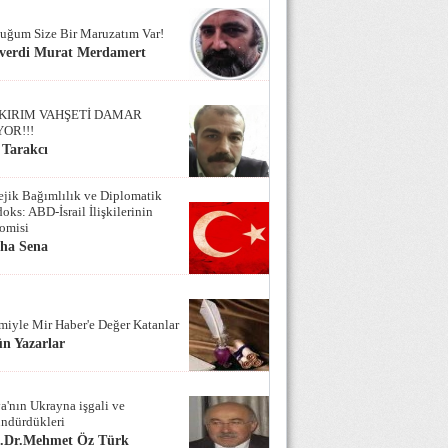
uğum Size Bir Maruzatım Var!
verdi Murat Merdamert
KIRIM VAHŞETİ DAMAR
YOR!!!
 Tarakcı
tejik Bağımlılık ve Diplomatik
oks: ABD-İsrail İlişkilerinin
omisi
iha Sena
miyle Mir Haber'e Değer Katanlar
n Yazarlar
a'nın Ukrayna işgali ve
ndürdükleri
f.Dr.Mehmet Öz Türk