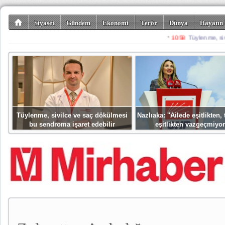
Siyaset
Gündem
Ekonomi
Terör
Dünya
Hayatın 
Kültür-Sanat
Bilim-Teknoloji
Gezi-Turizm
Spor
Misafir K
Tüylenme, sivilce ve saç dökülmesi
Nazlıaka: ''Ailede eşitlikten
bu sendroma işaret edebilir
eşitlikten vazgeçmiyor