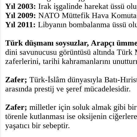
Yıl 2003:
Irak işgalinde harekat üssü olu
Yıl 2009:
NATO Müttefik Hava Komutanl
Yıl 2011:
Libyanın bombalanma üssü ol
Türk düşmanı soysuzlar, Arapçı ümme
dini savunucusu görüntüsü altında Türk Mi
zaferlerini, tarihi kahramanlarını unuttur
Zafer;
Türk-İslâm dünyasıyla Batı-Hıris
arasında prestij ve şeref mücadelesidir.
Zafer;
milletler için soluk almak gibi bir
törenle kutlanması ise oksijenin ciğerler
yaşatıcı bir sebeptir.