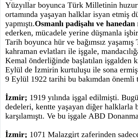
Yüzyıllar boyunca Türk Milletinin huzu
ortamında yaşayan halklar isyan etmiş dü
yapmıştı.
Osmanlı padişahı ve hanedan
ederken, mücadele yerine düşmanla işbirl
Tarih boyunca hür ve bağımsız yaşamış T
kahraman evlatları ile işgale, mandacılı
Kemal önderliğinde başlatılan işgalden 
Eylül de İzmirin kurtuluşu ile sona ermişt
9 Eylül 1922 tarihi bu bakımdan önemli t
İzmir;
1919 yılında işgal edilmişti. Bug
dedeleri, kentte yaşayan diğer halklarla bi
karşılamıştı. Ve bu işgale ABD Donanmas
İzmir;
1071 Malazgirt zaferinden sadec