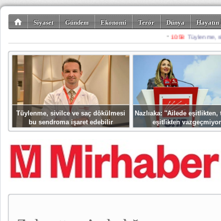
Siyaset
Gündem
Ekonomi
Terör
Dünya
Hayatın 
Kültür-Sanat
Bilim-Teknoloji
Gezi-Turizm
Spor
Misafir K
Tüylenme, sivilce ve saç dökülmesi
Nazlıaka: ''Ailede eşitlikten
bu sendroma işaret edebilir
eşitlikten vazgeçmiyor