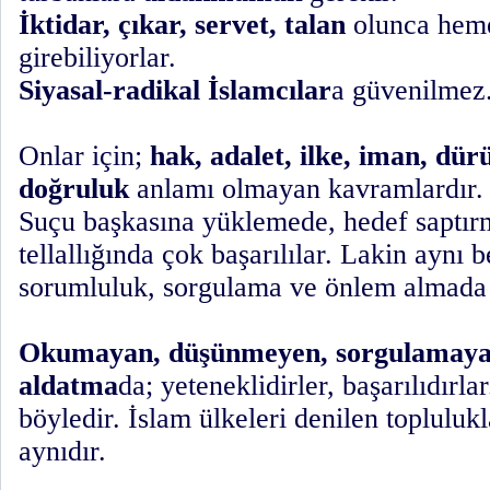
İktidar, çıkar, servet, talan
olunca heme
girebiliyorlar.
Siyasal-radikal İslamcılar
a güvenilmez.
Onlar için;
hak, adalet, ilke, iman, dürü
doğruluk
anlamı olmayan kavramlardır.
Suçu başkasına yüklemede, hedef saptır
tellallığında çok başarılılar. Lakin aynı 
sorumluluk, sorgulama ve önlem almada 
Okumayan, düşünmeyen, sorgulamayan
aldatma
da; yeteneklidirler, başarılıdırla
böyledir. İslam ülkeleri denilen topluluk
aynıdır.