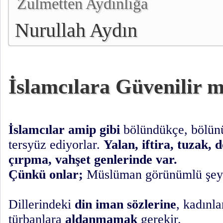
Zulmetten Aydınlığa
Nurullah Aydın
İslamcılara Güvenilir m
İslamcılar amip gibi
bölündükçe, bölün
tersyüz ediyorlar.
Yalan, iftira, tuzak, 
çırpma, vahşet genlerinde var.
Çünkü onlar;
Müslüman görünümlü şeyta
Dillerindeki
din iman sözlerine
, kadınla
türbanlara
aldanmamak
gerekir.