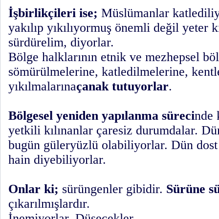
İşbirlikçileri ise;
Müslümanlar katlediliy
yakılıp yıkılıyormuş önemli değil yeter ki
sürdürelim, diyorlar.
Bölge halklarının etnik ve mezhepsel bö
sömürülmelerine, katledilmelerine, kentl
yıkılmalarına
çanak tutuyorlar
.
Bölgesel yeniden yapılanma süreci
nde 
yetkili kılınanlar çaresiz durumdalar. Dü
bugün güleryüzlü olabiliyorlar. Dün dos
hain diyebiliyorlar.
Onlar ki;
sürüngenler gibidir.
Sürüne sü
çıkarılmışlardır.
İnemiyorlar. Düşecekler.