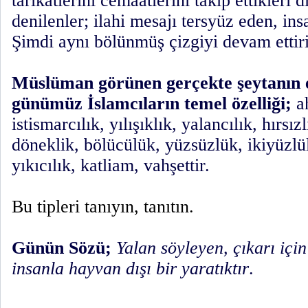
tarikatlerini cemaatlerini takip ettikleri 
denilenler; ilahi mesajı tersyüz eden, ins
Şimdi aynı bölünmüş çizgiyi devam ettiri
Müslüman görünen gerçekte şeytanın 
günümüz İslamcıların temel özelliği;
ah
istismarcılık, yılışıklık, yalancılık, hırsı
döneklik, bölücülük, yüzsüzlük, ikiyüzlül
yıkıcılık, katliam, vahşettir.
Bu tipleri tanıyın, tanıtın.
Günün Sözü;
Yalan söyleyen, çıkarı içi
insanla hayvan dışı bir yaratıktır
.