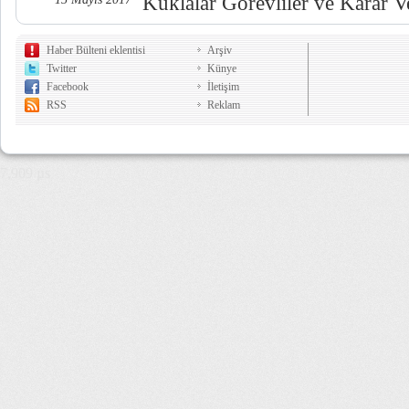
Kuklalar Görevliler ve Karar Ve
Haber Bülteni eklentisi
Arşiv
Twitter
Künye
Facebook
İletişim
RSS
Reklam
7,909 µs