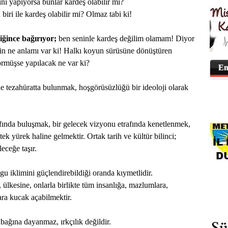
ini yapıyorsa bunlar kardeş olabilir mi?
biri ile kardeş olabilir mi? Olmaz tabi ki!
iğince bağırıyor;
ben seninle kardeş değilim olamam! Diyor
sin ne anlamı var ki! Halkı koyun sürüsüne dönüştüren
görmüşse yapılacak ne var ki?
En
le tezahüratta bulunmak, hoşgörüsüzlüğü bir ideoloji olarak
trafında buluşmak, bir gelecek vizyonu etrafında kenetlenmek,
ek yürek haline gelmektir. Ortak tarih ve kültür bilinci;
leceğe taşır.
gu iklimini güçlendirebildiği oranda kıymetlidir.
 ülkesine, onlarla birlikte tüm insanlığa, mazlumlara,
ra kucak açabilmektir.
nbağına dayanmaz, ırkçılık değildir.