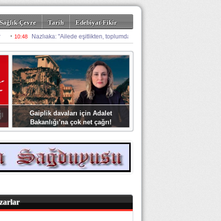
Sağlık-Çevre
Tarih
Edebiyat-Fikir
Gaiplik davaları için Adalet
Bakanlığı’na çok net çağrı!
zarlar