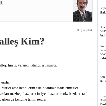
a
Başb
Hak
SOY
30 Eylül 2014
ARI
Arif
alleş Kim?
Stra
Parad
Anat
Sab
leş, hırsız, yalancı, talancı, istismarcı.
Kale
Bütü
vardır.
bilirler ama kendilerini asla o tanımla ifade etmezler.
bazıları mezhep, bazıları cinsiyet, bazıları renk, bazıları statü,
Rusy
arken de kendine tanım getirir.
Düşü
Pro