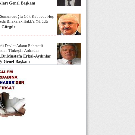
ları Genel Başkanı
 Somuncuoğlu Gök Kubbede Hoş
Seda Bırakarak Hakk'a Yürüdü
i Gürgür
rli Devlet Adamı Rahmetli
rslan Türkeş'in Ardından
.Dr.Mustafa Erkal-Aydınlar
ı Genel Başkanı