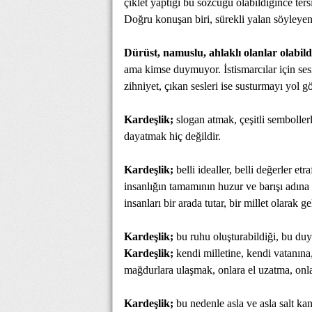
çiklet yaptığı bu sözcüğü olabildiğince ters
Doğru konuşan biri, sürekli yalan söyleyen 
Dürüst, namuslu, ahlaklı olanlar olabild
ama kimse duymuyor. İstismarcılar için se
zihniyet, çıkan sesleri ise susturmayı yol 
Kardeşlik;
slogan atmak, çeşitli semboller
dayatmak hiç değildir.
Kardeşlik;
belli idealler, belli değerler e
insanlığın tamamının huzur ve barışı adına t
insanları bir arada tutar, bir millet olarak ge
Kardeşlik;
bu ruhu oluşturabildiği, bu duy
Kardeşlik;
kendi milletine, kendi vatanına,
mağdurlara ulaşmak, onlara el uzatma, onla
Kardeşlik;
bu nedenle asla ve asla salt ka