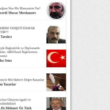
uğum Size Bir Maruzatım Var!
verdi Murat Merdamert
KIRIM VAHŞETİ DAMAR
YOR!!!
 Tarakcı
tejik Bağımlılık ve Diplomatik
oks: ABD-İsrail İlişkilerinin
omisi
iha Sena
miyle Mir Haber'e Değer Katanlar
n Yazarlar
a'nın Ukrayna işgali ve
ndürdükleri
f.Dr.Mehmet Öz Türk