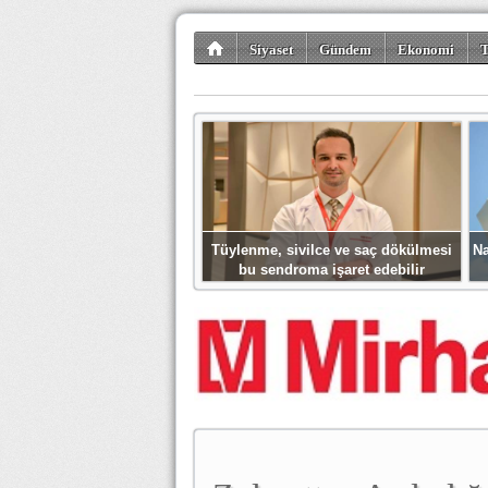
Siyaset
Gündem
Ekonomi
T
Kültür-Sanat
Bilim-Teknoloji
Gezi-Tu
Tüylenme, sivilce ve saç dökülmesi
Na
bu sendroma işaret edebilir