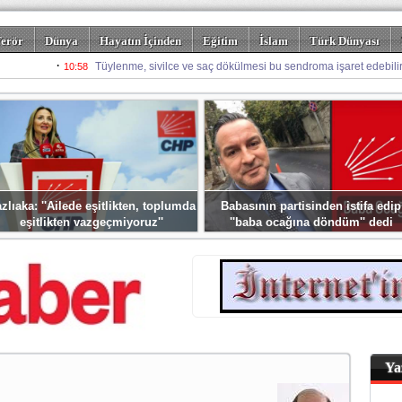
erör
Dünya
Hayatın İçinden
Eğitim
İslam
Türk Dünyası
rizm
Spor
Misafir Kalem
Foto Galeriler
zlıaka: ''Ailede eşitlikten, toplumda
Babasının partisinden istifa edip
eşitlikten vazgeçmiyoruz''
''baba ocağına döndüm'' dedi
Ya