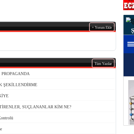
+ Yorum Ekle
Tüm Yazılar
VE PROPAGANDA
K ŞEKİLLENDİRME
KİYE
TİRENLER, SUÇLANANLAR KİM NE?
Kontrolü
or