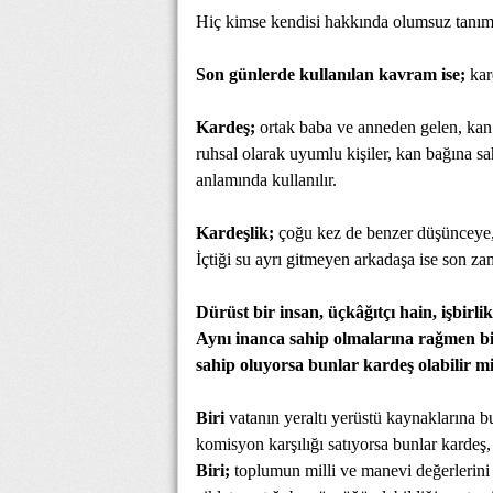
Hiç kimse kendisi hakkında olumsuz tanı
Son günlerde kullanılan kavram ise;
kar
Kardeş;
ortak baba ve anneden gelen, kan b
ruhsal olarak uyumlu kişiler, kan bağına s
anlamında kullanılır.
Kardeşlik;
çoğu kez de benzer düşünceye, i
İçtiği su ayrı gitmeyen arkadaşa ise son z
Dürüst bir insan, üçkâğıtçı hain, işbirlik
Aynı inanca sahip olmalarına rağmen biri
sahip oluyorsa bunlar kardeş olabilir m
Biri
vatanın yeraltı yerüstü kaynaklarına b
komisyon karşılığı satıyorsa bunlar kardeş,
Biri;
toplumun milli ve manevi değerlerini