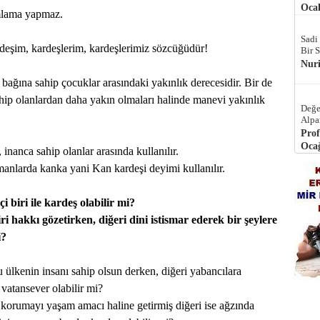
Ocak
mlama yapmaz.
Sadi
deşim, kardeşlerim, kardeşlerimiz sözcüğüdür!
Bir 
Nur
ağına sahip çocuklar arasındaki yakınlık derecesidir. Bir de
ahip olanlardan daha yakın olmaları halinde manevi yakınlık
Değe
Alpa
Prof
Ocağ
nanca sahip olanlar arasında kullanılır.
amanlarda kanka yani Kan kardeşi deyimi kullanılır.
çi biri ile kardeş olabilir mi?
 hakkı gözetirken, diğeri dini istismar ederek bir şeylere
i?
u ülkenin insanı sahip olsun derken, diğeri yabancılara
 vatansever olabilir mi?
 korumayı yaşam amacı haline getirmiş diğeri ise ağzında