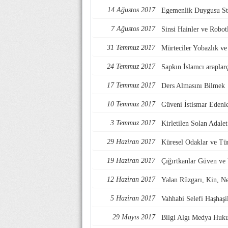
14 Ağustos 2017
Egemenlik Duygusu Str
7 Ağustos 2017
Sinsi Hainler ve Robotl
31 Temmuz 2017
Mürteciler Yobazlık v
24 Temmuz 2017
Sapkın İslamcı araplarç
17 Temmuz 2017
Ders Almasını Bilmek
10 Temmuz 2017
Güveni İstismar Edenl
3 Temmuz 2017
Kirletilen Solan Adalet
29 Haziran 2017
Küresel Odaklar ve Tü
19 Haziran 2017
Çığırtkanlar Güven ve
12 Haziran 2017
Yalan Rüzgarı, Kin, Nef
5 Haziran 2017
Vahhabi Selefi Haşhaşi
29 Mayıs 2017
Bilgi Algı Medya Huk