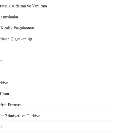
atejik Aldatma ve Yanıltma
aştırılanlar
e Kimlik Parçalanması
ıların Çığırtkanlığı
er
rkiye
 Umut
ret Fırtınası
ler Zihniyeti ve Türkiye
uk