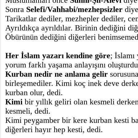
Müslümanları önce
Sünni-Şii-Alevi
diye 
Sonra
Selefi/Vahhabi/mezhepsizler
diye
Tarikatlar dediler, mezhepler dediler, ce
Ayrıldıkça ayrıldılar. Birinin dediğini di
Öbürünün dediğini diğerleri benimsemed
Her İslam yazarı kendine göre
; İslam
yorum farklı yaşama anlayışını oluşturdu
Kurban nedir ne anlama gelir
sorusuna
birleşemediler. Kimi koç inek deve derk
kurban olur, dedi.
Kimi
bir yıllık geliri olan kesmeli derke
kesmeli, dedi.
Kimi peygamber bir kere kurban kesti b
diğerleri hayır hep kesti, dedi.