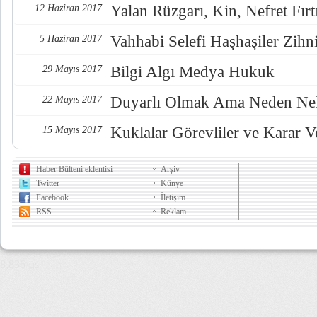
Yalan Rüzgarı, Kin, Nefret Fırt
12 Haziran 2017
Vahhabi Selefi Haşhaşiler Zihn
5 Haziran 2017
Bilgi Algı Medya Hukuk
29 Mayıs 2017
Duyarlı Olmak Ama Neden Nel
22 Mayıs 2017
Kuklalar Görevliler ve Karar Ve
15 Mayıs 2017
Haber Bülteni eklentisi
Arşiv
Twitter
Künye
Facebook
İletişim
RSS
Reklam
8,836 µs