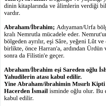
dinin kitaplarında ve âlimlerin verdiği bil
vardır.
Abraham/İbrahim;
Adıyaman/Urfa böl
kralı Nemrutla mücadele eder. Nemrut'
bölgeden ayrılır, eşi Sâre, yeğeni Lût ve
birlikte, önce Harran'a, ardından Ürdün 
sonra da Filistin'e geçer.
Abraham/İbrahim eşi Sareden oğlu İsh
Yahudilerin atası kabul edilir.
Yine Abraham/ibrahimin Mısırlı Kipti
Hacerden İsmail
isminde oğlu olur. Bu 
kabul edilir.