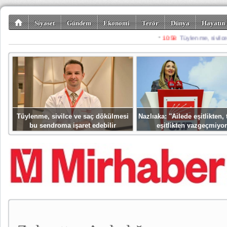
Siyaset
Gündem
Ekonomi
Terör
Dünya
Hayatın 
Kültür-Sanat
Bilim-Teknoloji
Gezi-Turizm
Spor
Misafir K
Tüylenme, sivilce ve saç dökülmesi
Nazlıaka: ''Ailede eşitlikten
bu sendroma işaret edebilir
eşitlikten vazgeçmiyor