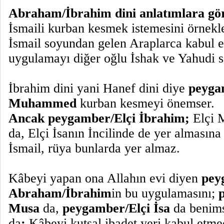
Abraham/İbrahim dini anlatımlara gö
İsmaili kurban kesmek istemesini örnekl
İsmail soyundan gelen Araplarca kabul e
uygulamayı diğer oğlu İshak ve Yahudi 
İbrahim dini yani Hanef dini diye
peyga
Muhammed
kurban kesmeyi önemser.
Ancak peygamber/Elçi İbrahim;
Elçi M
da, Elçi İsanın İncilinde de yer alması
İsmail, rüya bunlarda yer almaz.
Kâbeyi yapan ona Allahın evi diyen
pey
Abraham/İbrahim
in bu uygulamasını;
Musa
da,
peygamber/Elçi İsa
da benim
da
;
Kâbeyi kutsal ibadet yeri kabul etme