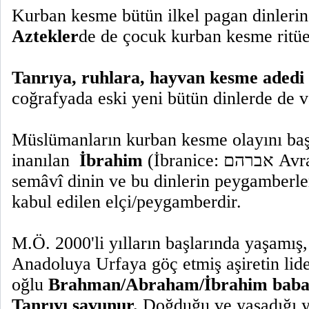
Kurban kesme bütün ilkel pagan dinlerin
Aztekler
de de çocuk kurban kesme ritüel
Tanrıya, ruhlara, hayvan kesme adedi 
coğrafyada eski yeni bütün dinlerde de v
Müslümanların kurban kesme olayını başl
inanılan
İbrahim
(İbranice: אברהם Avram, Abraham) üç
semâvî dinin ve bu dinlerin peygamberler
kabul edilen elçi/peygamberdir.
M.Ö. 2000'li yılların başlarında yaşamış,
Anadoluya Urfaya göç etmiş aşiretin li
oğlu
Brahman/Abraham/İbrahim babası
Tanrıyı savunur.
Doğduğu ve yaşadığı y