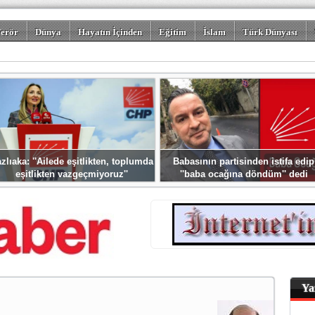
erör
Dünya
Hayatın İçinden
Eğitim
İslam
Türk Dünyası
rizm
Spor
Misafir Kalem
Foto Galeriler
zlıaka: ''Ailede eşitlikten, toplumda
Babasının partisinden istifa edip
eşitlikten vazgeçmiyoruz''
''baba ocağına döndüm'' dedi
Ya