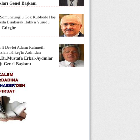
ları Genel Başkanı
 Somuncuoğlu Gök Kubbede Hoş
Seda Bırakarak Hakk'a Yürüdü
i Gürgür
rli Devlet Adamı Rahmetli
rslan Türkeş'in Ardından
.Dr.Mustafa Erkal-Aydınlar
ı Genel Başkanı