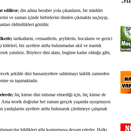
 edilirse
; din adına beraber yola çıkanların, bir müddet
klerini ve zaman içinde birbirlerini dinden çıkmakla suçlayıp,
sanları öldürdükleri görülür.
ülkede;
tarikatların, cemaatlerin, şeyhlerin, hocaların ve gezici
ğı kitleleri, biz ayetlere atıfta bulunmadan akıl ve mantık
rsek yanılırız. Böylece dini alanı, bugüne kadar olduğu gibi,
ecek şekilde dini hassasiyetlere saldırmayı laiklik zanneden
enine su taşımaktadır.
elerde;
hiç kimse dini istismar etmediği için, hiç kimse de
z. Ama teorik doğrular her zaman gerçek yaşamla uyuşmuyor.
n yanlışlarını ayetlere atıfta bulunarak çürütmeye çalışmak
, istismarcılar bildikleri gibi koşturmaya devam ederler. Halkı