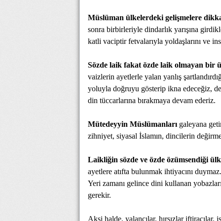
Müslüman ülkelerdeki gelişmelere dikkat
sonra birbirleriyle dindarlık yarışına girdi
katli vaciptir fetvalarıyla yoldaşlarını ve in
Sözde laik fakat özde laik olmayan bir 
vaizlerin ayetlerle yalan yanlış şartlandırdı
yoluyla doğruyu gösterip ikna edeceğiz, de
din tüccarlarına bırakmaya devam ederiz.
Mütedeyyin Müslümanları
galeyana getir
zihniyet, siyasal İslamın, dincilerin değirm
Laikliğin sözde ve özde özümsendiği ülk
ayetlere atıfta bulunmak ihtiyacını duyma
Yeri zamanı gelince dini kullanan yobazları
gerekir.
Aksi halde, yalancılar, hırsızlar iftiracılar