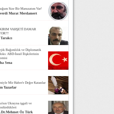
uğum Size Bir Maruzatım Var!
verdi Murat Merdamert
KIRIM VAHŞETİ DAMAR
YOR!!!
 Tarakcı
tejik Bağımlılık ve Diplomatik
oks: ABD-İsrail İlişkilerinin
omisi
iha Sena
miyle Mir Haber'e Değer Katanlar
n Yazarlar
a'nın Ukrayna işgali ve
ndürdükleri
f.Dr.Mehmet Öz Türk