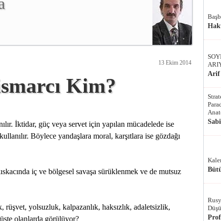
a
Başb
Hak
SOY
13 Ekim 2014
ARI
Arif
tismarcı Kim?
Stra
Parad
Anat
Sab
lır. İktidar, güç veya servet için yapılan mücadelede ise
kullanılır. Böylece yandaşlara moral, karşıtlara ise gözdağı
Kale
Bütü
kıskacında iç ve bölgesel savaşa sürüklenmek ve de mutsuz
Rusy
 rüşvet, yolsuzluk, kalpazanlık, haksızlık, adaletsizlik,
Düşü
Pro
örüşte olanlarda görülüyor?