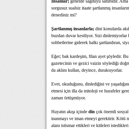
İnsanlar;
genelde sağduyu sahibidir. Ama d
sorgusuz sualsiz itaate şartlanmış insanları
denediniz mi?
Şartlanmış insanlarla;
dini konularda akı
buzdan duvar kesiliyor. Sizi dinlemiyorlar 
sohbetlerine giderek halkı şartlandıran, siya
Eğer; bak kardeşim, filan ayet şöyledir. Bu
gazetecinin ve gezici vaizin söylediği doğ
da aklını kullan, deyince, duraksıyorlar.
Evet, okuduğunu, dinlediğini ve yaşadığını 
etmesi için illa da mitoloji ve hurafeler ge
zaman örtüşmüyor.
Hayatın akışı içinde
din
çok önemli sosyal 
inanmayı ve iman etmeyi gerektirir. Kötü niy
alanı istismar ettikleri ve kitleleri istedikle