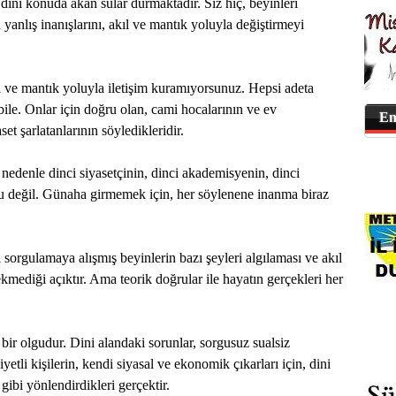
ini konuda akan sular durmaktadır. Siz hiç, beyinleri
n yanlış inanışlarını, akıl ve mantık yoluyla değiştirmeyi
l ve mantık yoluyla iletişim kuramıyorsunuz. Hepsi adeta
bile. Onlar için doğru olan, cami hocalarının ve ev
En
set şarlatanlarının söyledikleridir.
 nedenle dinci siyasetçinin, dinci akademisyenin, dinci
ru değil. Günaha girmemek için, her söylenene inanma biraz
sorgulamaya alışmış beyinlerin bazı şeyleri algılaması ve akıl
rekmediği açıktır. Ama teorik doğrular ile hayatın gerçekleri her
bir olgudur. Dini alandaki sorunlar, sorgusuz sualsiz
etli kişilerin, kendi siyasal ve ekonomik çıkarları için, dini
ri gibi yönlendirdikleri gerçektir.