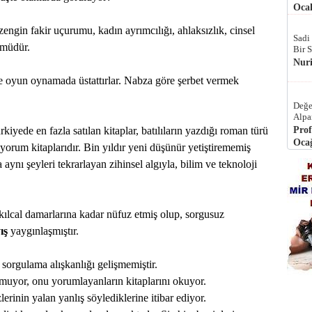
Ocak
 zengin fakir uçurumu, kadın ayrımcılığı, ahlaksızlık, cinsel
Sadi
ümüdür.
Bir 
Nur
e oyun oynamada üstattırlar. Nabza göre şerbet vermek
Değe
Alpa
kiyede en fazla satılan kitaplar, batılıların yazdığı roman türü
Prof
Ocağ
r yorum kitaplarıdır. Bin yıldır yeni düşünür yetiştirememiş
 aynı şeyleri tekrarlayan zihinsel algıyla, bilim ve teknoloji
n kılcal damarlarına kadar nüfuz etmiş olup, sorgusuz
ış
yaygınlaşmıştır.
 sorgulama alışkanlığı gelişmemiştir.
kumuyor, onu yorumlayanların kitaplarını okuyor.
erinin yalan yanlış söylediklerine itibar ediyor.