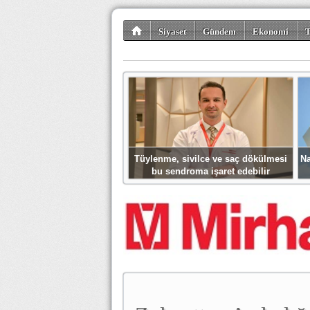
Siyaset
Gündem
Ekonomi
T
Kültür-Sanat
Bilim-Teknoloji
Gezi-Tu
Tüylenme, sivilce ve saç dökülmesi
Na
bu sendroma işaret edebilir