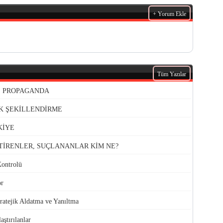
+ Yorum Ekle
Tüm Yazılar
VE PROPAGANDA
K ŞEKİLLENDİRME
KİYE
TİRENLER, SUÇLANANLAR KİM NE?
Kontrolü
or
atejik Aldatma ve Yanıltma
aştırılanlar