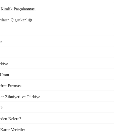
e Kimlik Parçalanması
ıların Çığırtkanlığı
er
rkiye
 Umut
ret Fırtınası
ler Zihniyeti ve Türkiye
uk
den Nelere?
Karar Vericiler