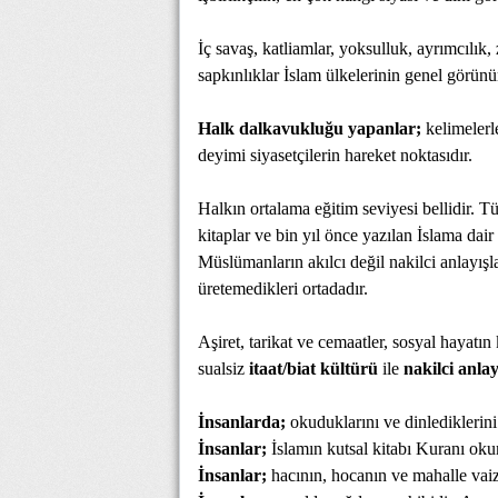
İç savaş, katliamlar, yoksulluk, ayrımcılık,
sapkınlıklar İslam ülkelerinin genel görün
Halk dalkavukluğu yapanlar;
kelimelerl
deyimi siyasetçilerin hareket noktasıdır.
Halkın ortalama eğitim seviyesi bellidir. Tür
kitaplar ve bin yıl önce yazılan İslama dai
Müslümanların akılcı değil nakilci anlayışla
üretemedikleri ortadadır.
Aşiret, tarikat ve cemaatler, sosyal hayatı
sualsiz
itaat/biat kültürü
ile
nakilci anlay
İnsanlarda;
okuduklarını ve dinlediklerini
İnsanlar;
İslamın kutsal kitabı Kuranı o
İnsanlar;
hacının, hocanın ve mahalle vaizl