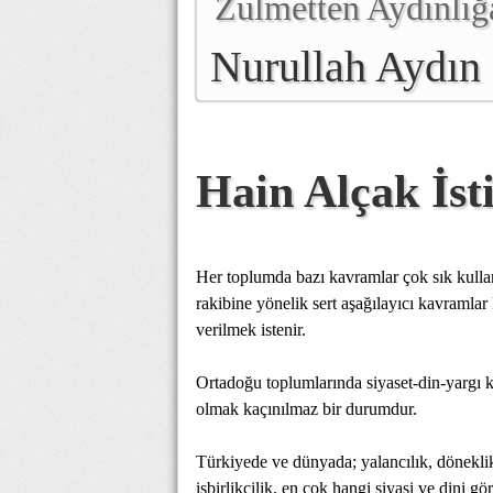
Zulmetten Aydınlığ
Nurullah Aydın
Hain Alçak İs
Her toplumda bazı kavramlar çok sık kullanı
rakibine yönelik sert aşağılayıcı kavramlar 
verilmek istenir.
Ortadoğu toplumlarında siyaset-din-yargı 
olmak kaçınılmaz bir durumdur.
Türkiyede ve dünyada; yalancılık, döneklik,
işbirlikçilik, en çok hangi siyasi ve dini g