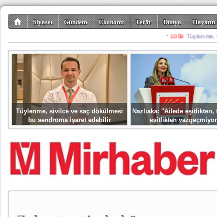
Siyaset
Gündem
Ekonomi
Terör
Dünya
Hayatın 
Kültür-Sanat
Bilim-Teknoloji
Gezi-Turizm
Spor
Misafir K
Tüylenme, sivilce ve saç dökülmesi
Nazlıaka: ''Ailede eşitlikten
bu sendroma işaret edebilir
eşitlikten vazgeçmiyor