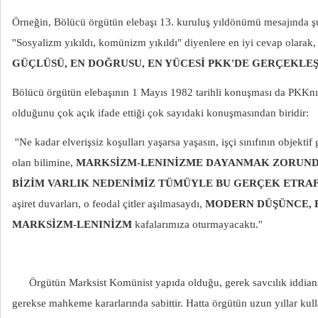
Örneğin, Bölücü örgütün elebaşı 13. kuruluş yıldönümü mesajında ş
''Sosyalizm yıkıldı, komünizm yıkıldı" diyenlere en iyi cevap olarak, 
GÜÇLÜSÜ, EN DOĞRUSU, EN YÜCESİ PKK'DE GERÇEKLEŞ
Bölücü örgütün elebaşının 1 Mayıs 1982 tarihli konuşması da PKKnın
olduğunu çok açık ifade ettiği çok sayıdaki konuşmasından biridir:
''Ne kadar elverişsiz koşulları yaşarsa yaşasın, işçi sınıfının objekt
olan bilimine,
MARKSİZM-LENINİZME DAYANMAK ZORUNDA
BİZİM VARLIK NEDENİMİZ TÜMÜYLE BU GERÇEK ETRA
aşiret duvarları, o feodal çitler aşılmasaydı,
MODERN DÜŞÜNCE, 
MARKSİZM-LENINİZM
kafalarımıza oturmayacaktı.''
Örgütün Marksist Komünist yapıda olduğu, gerek savcılık iddiana
gerekse mahkeme kararlarında sabittir. Hatta örgütün uzun yıllar k