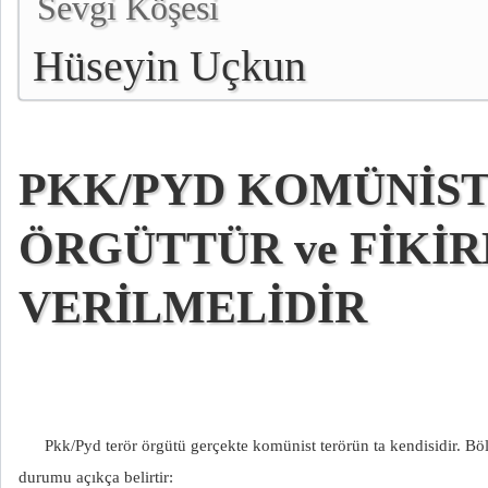
Sevgi Köşesi
Hüseyin Uçkun
PKK/PYD KOMÜNİST
ÖRGÜTTÜR ve FİKİR
VERİLMELİDİR
Pkk/Pyd terör örgütü gerçekte komünist terörün ta kendisidir. Böl
durumu açıkça belirtir: