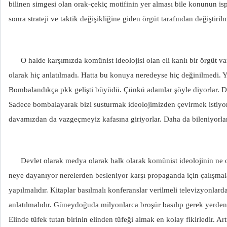
bilinen simgesi olan orak-çekiç motifinin yer alması bile konunun isp
sonra strateji ve taktik değişikliğine giden örgüt tarafından değiştirilmi
O halde karşımızda komünist ideolojisi olan eli kanlı bir örgüt var.
olarak hiç anlatılmadı. Hatta bu konuya neredeyse hiç değinilmedi. 
Bombalandıkça pkk gelişti büyüdü. Çünkü adamlar şöyle diyorlar. D
Sadece bombalayarak bizi susturmak ideolojimizden çevirmek istiyorl
davamızdan da vazgeçmeyiz kafasına giriyorlar. Daha da bileniyorla
Devlet olarak medya olarak halk olarak komünist ideolojinin ne
neye dayanıyor nerelerden besleniyor karşı propaganda için çalışmala
yapılmalıdır. Kitaplar basılmalı konferanslar verilmeli televizyonlard
anlatılmalıdır. Güneydoğuda milyonlarca broşür basılıp gerek yerden
Elinde tüfek tutan birinin elinden tüfeği almak en kolay fikirledir. Ar