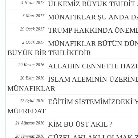
ÜLKEMİZ BÜYÜK TEHDİT A
4 Nisan 2017
MÜNAFIKLAR ŞU ANDA D
3 Mart 2017
TRUMP HAKKINDA ÖNEML
29 Ocak 2017
MÜNAFIKLAR BÜTÜN DÜN
2 Ocak 2017
BÜYÜK BİR TEHLİKEDİR
ALLAHIN CENNETTE HAZI
29 Kasım 2016
İSLAM ALEMİNİN ÜZERİN
26 Ekim 2016
MÜNAFIKLAR
EĞİTİM SİSTEMİMİZDEKİ 
22 Eylül 2016
MÜFREDAT
KİM BU ÜST AKIL ?
21 Ağustos 2016
GÜZEL AHLAKLI OLMAK 
20 Temmuz 2016