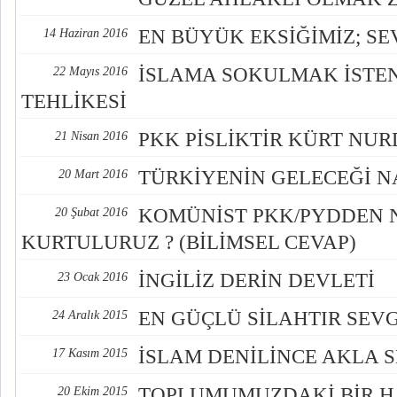
EN BÜYÜK EKSİĞİMİZ; SE
14 Haziran 2016
İSLAMA SOKULMAK İSTEN
22 Mayıs 2016
TEHLİKESİ
PKK PİSLİKTİR KÜRT NU
21 Nisan 2016
TÜRKİYENİN GELECEĞİ NA
20 Mart 2016
KOMÜNİST PKK/PYDDEN 
20 Şubat 2016
KURTULURUZ ? (BİLİMSEL CEVAP)
İNGİLİZ DERİN DEVLETİ
23 Ocak 2016
EN GÜÇLÜ SİLAHTIR SEVG
24 Aralık 2015
İSLAM DENİLİNCE AKLA 
17 Kasım 2015
TOPLUMUMUZDAKİ BİR HA
20 Ekim 2015