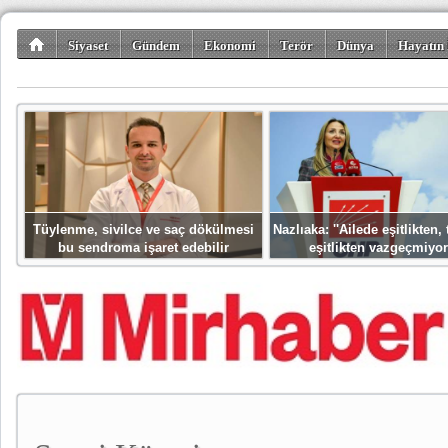
Siyaset
Gündem
Ekonomi
Terör
Dünya
Hayatın 
Kültür-Sanat
Bilim-Teknoloji
Gezi-Turizm
Spor
Misafir K
Tüylenme, sivilce ve saç dökülmesi
Nazlıaka: ''Ailede eşitlikten
bu sendroma işaret edebilir
eşitlikten vazgeçmiyor