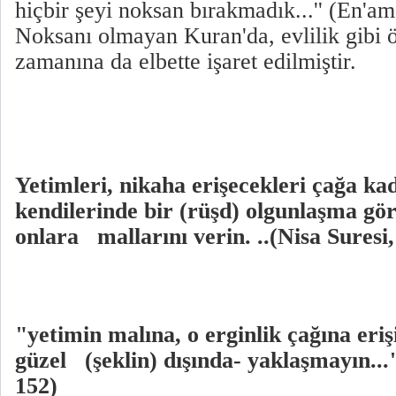
hiçbir şeyi noksan bırakmadık...'' (En'am
Noksanı olmayan Kuran'da, evlilik gibi 
zamanına da elbette işaret edilmiştir.
Yetimleri, nikaha erişecekleri çağa k
kendilerinde bir (rüşd) olgunlaşma g
onlara mallarını verin. ..(Nisa Suresi,
"yetimin malına, o erginlik çağına eri
güzel (şeklin) dışında- yaklaşmayın...
152)