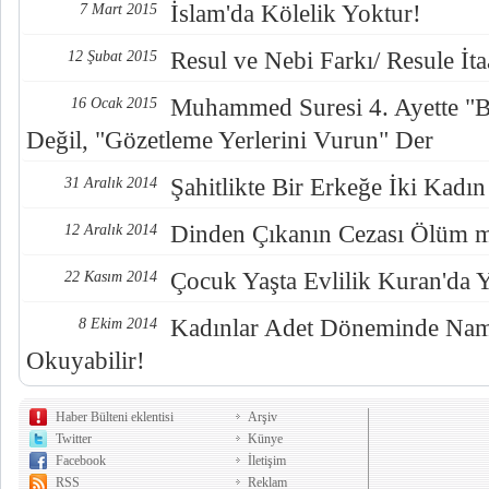
İslam'da Kölelik Yoktur!
7 Mart 2015
Resul ve Nebi Farkı/ Resule İ
12 Şubat 2015
Muhammed Suresi 4. Ayette "B
16 Ocak 2015
Değil, "Gözetleme Yerlerini Vurun" Der
Şahitlikte Bir Erkeğe İki Kadı
31 Aralık 2014
Dinden Çıkanın Cezası Ölüm 
12 Aralık 2014
Çocuk Yaşta Evlilik Kuran'da 
22 Kasım 2014
Kadınlar Adet Döneminde Nama
8 Ekim 2014
Okuyabilir!
Haber Bülteni eklentisi
Arşiv
Twitter
Künye
Facebook
İletişim
RSS
Reklam