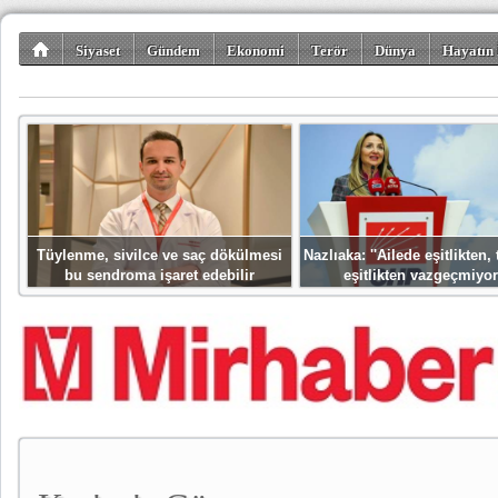
Siyaset
Gündem
Ekonomi
Terör
Dünya
Hayatın 
Kültür-Sanat
Bilim-Teknoloji
Gezi-Turizm
Spor
Misafir K
Tüylenme, sivilce ve saç dökülmesi
Nazlıaka: ''Ailede eşitlikten
bu sendroma işaret edebilir
eşitlikten vazgeçmiyor