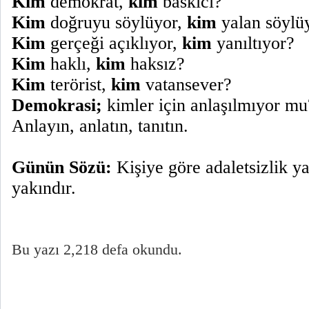
Kim
demokrat,
kim
baskıcı?
Kim
doğruyu söylüyor,
kim
yalan söylü
Kim
gerçeği açıklıyor,
kim
yanıltıyor?
Kim
haklı,
kim
haksız?
Kim
terörist,
kim
vatansever?
Demokrasi;
kimler için anlaşılmıyor mu
Anlayın, anlatın, tanıtın.
Günün Sözü:
Kişiye göre adaletsizlik ya
yakındır.
Bu yazı 2,218 defa okundu.