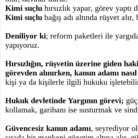
Kimi suçlu
hırsızlık yapar, görev yaptı d
Kimi suçlu
bağış adı altında rüşvet alır, 
Deniliyor ki
; reform paketleri ile yargı
yapıyoruz.
Hırsızlığın, rüşvetin üzerine giden haki
görevden alınırken, kanun adamı nasıl
kişi ya da kişilerle ilgili hukuku işletebili
Hukuk devletinde Yargının görevi;
güç
kollamak, garibanı ise susturmak ve sin
Güvencesiz kanun adamı
, seyrediyor o
sırada bir mankeni gözetim altına alır, 