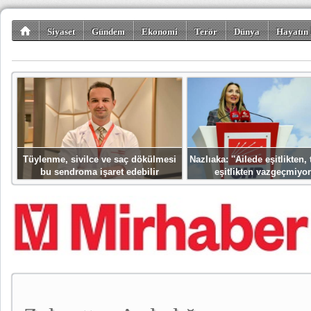
Siyaset
Gündem
Ekonomi
Terör
Dünya
Hayatın 
Kültür-Sanat
Bilim-Teknoloji
Gezi-Turizm
Spor
Misafir K
Tüylenme, sivilce ve saç dökülmesi
Nazlıaka: ''Ailede eşitlikten
bu sendroma işaret edebilir
eşitlikten vazgeçmiyor