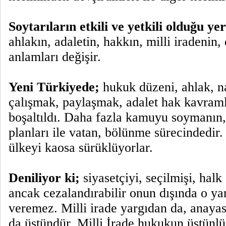
Soytarıların etkili ve yetkili olduğu ye
ahlakın, adaletin, hakkın, milli iradenin
anlamları değişir.
Yeni Türkiyede;
hukuk düzeni, ahlak, n
çalışmak, paylaşmak, adalet hak kavramla
boşaltıldı. Daha fazla kamuyu soymanın
planları ile vatan, bölünme sürecindedir.
ülkeyi kaosa sürüklüyorlar.
Deniliyor ki;
siyasetçiyi, seçilmişi, hal
ancak cezalandırabilir onun dışında o y
veremez. Milli irade yargıdan da, anaya
da üstündür. Milli İrade hukukun üstünl