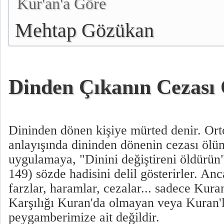
Kur'an'a Göre
Mehtap Gözükan
Dinden Çıkanın Cezas
Dininden dönen kişiye mürted denir. Or
anlayışında dininden dönenin cezası ölü
uygulamaya, "Dinini değiştireni öldürün
149) sözde hadisini delil gösterirler. A
farzlar, haramlar, cezalar... sadece Kuran
Karşılığı Kuran'da olmayan veya Kuran'l
peygamberimize ait değildir.