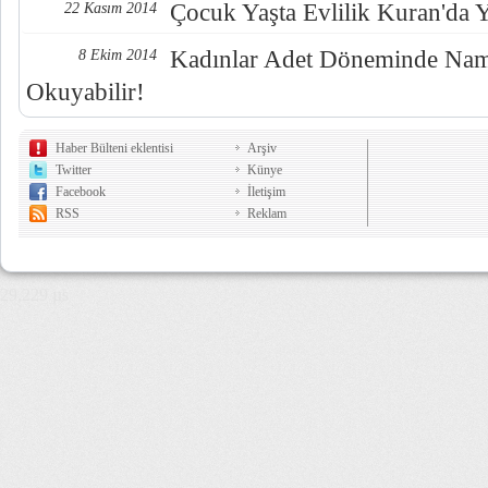
Çocuk Yaşta Evlilik Kuran'da 
22 Kasım 2014
Kadınlar Adet Döneminde Nama
8 Ekim 2014
Okuyabilir!
Haber Bülteni eklentisi
Arşiv
Twitter
Künye
Facebook
İletişim
RSS
Reklam
29,229 µs