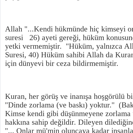
Allah "...Kendi hükmünde hiç kimseyi o
suresi 26) ayeti gereği, hüküm konusu
yetki vermemiştir. ''Hüküm, yalnızca All
Suresi, 40) Hüküm sahibi Allah da Kura
için dünyevi bir ceza bildirmemiştir.
Kuran, her görüş ve inanışa hoşgörülü bi
''Dinde zorlama (ve baskı) yoktur.'' (Ba
Kimse kendi gibi düşünmeyene zorlama 
hakkına sahip değildir. Dileyen dilediği
''... Onlar mü'min oluncaya kadar insanla