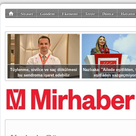
Siyaset
Gündem
Ekonomi
Terör
Dünya
Hayatın 
Kültür-Sanat
Bilim-Teknoloji
Gezi-Turizm
Spor
Misafir K
Tüylenme, sivilce ve saç dökülmesi
Nazlıaka: ''Ailede eşitlikten
bu sendroma işaret edebilir
eşitlikten vazgeçmiyor