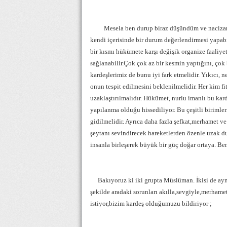
Mesela ben durup biraz düşündüm ve naciza
kendi içerisinde bir durum değerlendirmesi yapab
bir kısmı hükümete karşı değişik organize faaliyetle
sağlanabilir.Çok çok az bir kesmin yaptığını, ç
kardeşlerimiz de bunu iyi fark etmelidir. Yıkıcı, n
onun tespit edilmesini beklenilmelidir. Her kim fit
uzaklaştırılmalıdır. Hükümet, nurlu imanlı bu kard
yapılanma olduğu hissediliyor. Bu çeşitli birimler
gidilmelidir. Ayrıca daha fazla şefkat,merhamet v
şeytanı sevindirecek hareketlerden özenle uzak d
insanla birleşerek büyük bir güç doğar ortaya. B
Bakıyoruz ki iki grupta Müslüman. İkisi de ayn
şekilde aradaki sorunları akılla,sevgiyle,merham
istiyor,bizim kardeş olduğumuzu bildiriyor ;