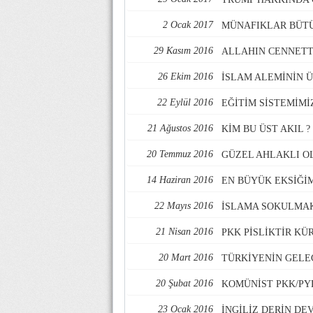
2 Ocak 2017
MÜNAFIKLAR BÜTÜ
29 Kasım 2016
ALLAHIN CENNETT
26 Ekim 2016
İSLAM ALEMİNİN 
22 Eylül 2016
EĞİTİM SİSTEMİMİ
21 Ağustos 2016
KİM BU ÜST AKIL ?
20 Temmuz 2016
GÜZEL AHLAKLI O
14 Haziran 2016
EN BÜYÜK EKSİĞİM
22 Mayıs 2016
İSLAMA SOKULMAK 
21 Nisan 2016
PKK PİSLİKTİR KÜ
20 Mart 2016
TÜRKİYENİN GELEC
20 Şubat 2016
KOMÜNİST PKK/PYD
23 Ocak 2016
İNGİLİZ DERİN DE