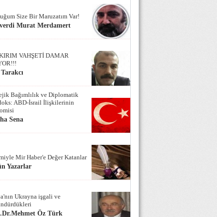
uğum Size Bir Maruzatım Var!
verdi Murat Merdamert
KIRIM VAHŞETİ DAMAR
YOR!!!
 Tarakcı
tejik Bağımlılık ve Diplomatik
oks: ABD-İsrail İlişkilerinin
omisi
iha Sena
miyle Mir Haber'e Değer Katanlar
n Yazarlar
a'nın Ukrayna işgali ve
ndürdükleri
f.Dr.Mehmet Öz Türk