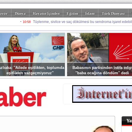
erör
Dünya
Hayatın İçinden
Eğitim
İslam
Türk Dünyası
rizm
Spor
Misafir Kalem
Foto Galeriler
zlıaka: ''Ailede eşitlikten, toplumda
Babasının partisinden istifa edip
eşitlikten vazgeçmiyoruz''
''baba ocağına döndüm'' dedi
Ya