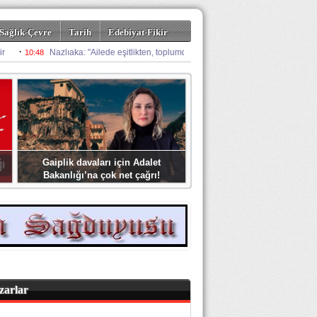
Sağlık-Çevre
Tarih
Edebiyat-Fikir
Gaiplik davaları için Adalet
Bakanlığı’na çok net çağrı!
zarlar