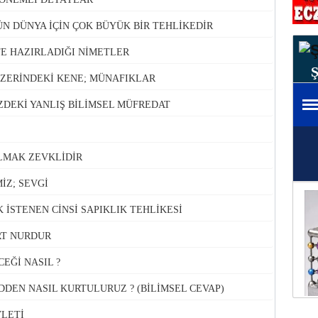
N DÜNYA İÇİN ÇOK BÜYÜK BİR TEHLİKEDİR
E HAZIRLADIĞI NİMETLER
ÜZERİNDEKİ KENE; MÜNAFIKLAR
ZDEKİ YANLIŞ BİLİMSEL MÜFREDAT
LMAK ZEVKLİDİR
İZ; SEVGİ
İSTENEN CİNSİ SAPIKLIK TEHLİKESİ
RT NURDUR
EĞİ NASIL ?
DEN NASIL KURTULURUZ ? (BİLİMSEL CEVAP)
VLETİ