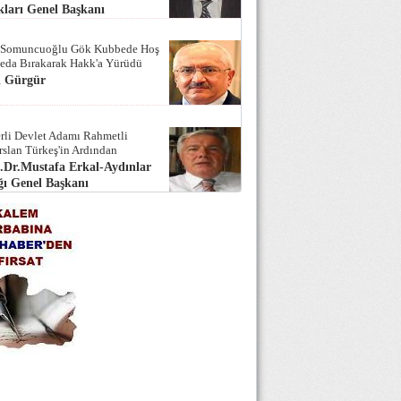
ları Genel Başkanı
 Somuncuoğlu Gök Kubbede Hoş
Seda Bırakarak Hakk'a Yürüdü
i Gürgür
rli Devlet Adamı Rahmetli
rslan Türkeş'in Ardından
.Dr.Mustafa Erkal-Aydınlar
ı Genel Başkanı