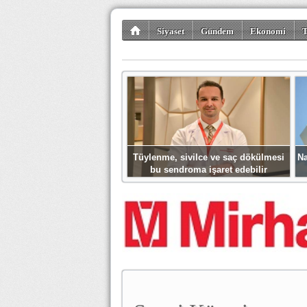
Siyaset
Gündem
Ekonomi
T
Kültür-Sanat
Bilim-Teknoloji
Gezi-Tu
Tüylenme, sivilce ve saç dökülmesi
Na
bu sendroma işaret edebilir