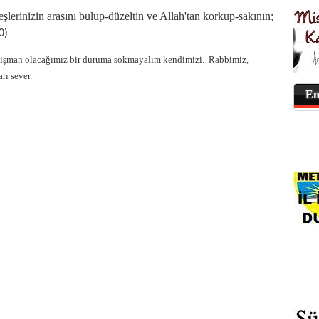
eşlerinizin
arasını bulup-düzeltin ve Allah'tan korkup-sakının;
0)
 pişman olacağımız bir duruma sokmayalım kendimizi.
Rabbimiz,
rı sever.
En