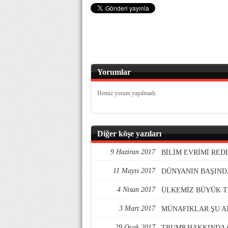
Yorumlar
Henüz yorum yapılmadı.
Diğer köşe yazıları
9 Haziran 2017
BİLİM EVRİMİ RE
11 Mayıs 2017
DÜNYANIN BAŞIND
4 Nisan 2017
ÜLKEMİZ BÜYÜK TE
3 Mart 2017
MÜNAFIKLAR ŞU A
29 Ocak 2017
TRUMP HAKKINDA 