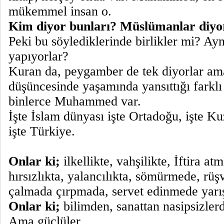
mükemmel insan o.
Kim diyor bunları? Müslümanlar diyo
Peki bu söylediklerinde birlikler mi? A
yapıyorlar?
Kuran da, peygamber de tek diyorlar ama
düşüncesinde yaşamında yansıttığı farklı 
binlerce Muhammed var.
İşte İslam dünyası işte Ortadoğu, işte K
işte Türkiye.
Onlar ki;
ilkellikte, vahşilikte, İftira a
hırsızlıkta, yalancılıkta, sömürmede, rüşv
çalmada çırpmada, servet edinmede yarış
Onlar ki;
bilimden, sanattan nasipsizlerd
Ama güçlüler.