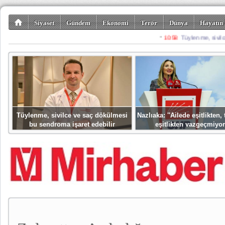
Siyaset
Gündem
Ekonomi
Terör
Dünya
Hayatın 
Kültür-Sanat
Bilim-Teknoloji
Gezi-Turizm
Spor
Misafir K
Tüylenme, sivilce ve saç dökülmesi
Nazlıaka: ''Ailede eşitlikten
bu sendroma işaret edebilir
eşitlikten vazgeçmiyor