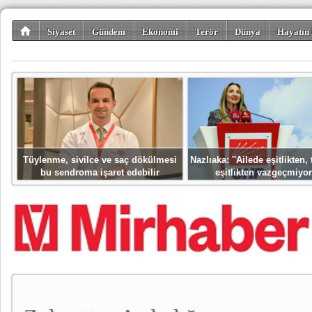
Siyaset
Gündem
Ekonomi
Terör
Dünya
Hayatın 
Kültür-Sanat
Bilim-Teknoloji
Gezi-Turizm
Spor
Misafir K
Tüylenme, sivilce ve saç dökülmesi
Nazlıaka: ''Ailede eşitlikten
bu sendroma işaret edebilir
eşitlikten vazgeçmiyor