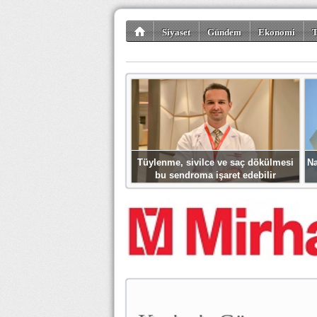
Siyaset
Gündem
Ekonomi
T
Kültür-Sanat
Bilim-Teknoloji
Gezi-Tu
Tüylenme, sivilce ve saç dökülmesi
Na
bu sendroma işaret edebilir