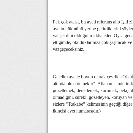
Pek çok ateist, bu ayeti referans alıp Işid
ayetin hükmünü yerine getirdiklerini söyle
vahşet dini olduğunu iddia eder. Oysa gerçek,
ettiğimde, okuduklarınıza çok şaşıracak ve
vazgeçeceksiniz...
Gelelim ayette boyun olarak çevrilen ''rik
altında olma demektir". Allah'ın isimlerin
gözetlemek, denetlemek, korumak, bekçilik 
olmadığını, sürekli gözetleyen, koruyan ve 
sizlere '"Rakabe" kelimesinin geçtiği diğer
ikincisi ayet numarasıdır.)