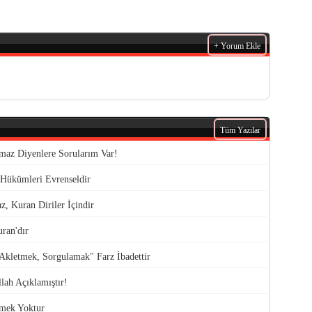
+ Yorum Ekle
Tüm Yazılar
lmaz Diyenlere Sorularım Var!
Hükümleri Evrenseldir
, Kuran Diriler İçindir
ran'dır
kletmek, Sorgulamak" Farz İbadettir
llah Açıklamıştır!
vmek Yoktur