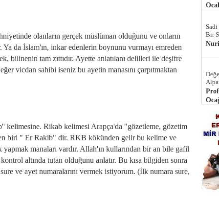
Ocak
Sadi
Bir 
 zihniyetinde olanların gerçek müslüman olduğunu ve onların
Nur
r. Ya da İslam'ın, inkar edenlerin boynunu vurmayı emreden
 bilinenin tam zıttıdır. Ayette anlatılanı delilleri ile deşifre
 eğer vicdan sahibi iseniz bu ayetin manasını çarpıtmaktan
Değe
Alpa
Prof
Ocağ
ab'' kelimesine. Rikab kelimesi Arapça'da "gözetleme, gözetim
den biri " Er Rakib" dir. RKB kökünden gelir bu kelime ve
yapmak manaları vardır. Allah'ın kullarından bir an bile gafil
kontrol altında tutan olduğunu anlatır. Bu kısa bilgiden sonra
 sure ve ayet numaralarını vermek istiyorum. (İlk numara sure,