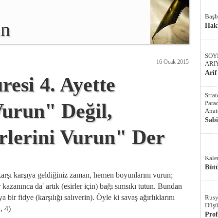
Başb
an
Hak
SOY
16 Ocak 2015
ARI
Arif
si 4. Ayette
Stra
Parad
urun" Değil,
Anat
Sab
rlerini Vurun" Der
Kale
Bütü
 karşı karşıya geldiğiniz zaman, hemen boyunlarını vurun;
kazanınca da' artık (esirler için) bağı sımsıkı tutun. Bundan
a bir fidye (karşılığı salıverin). Öyle ki savaş ağırlıklarını
Rusy
Düşü
, 4)
Pro