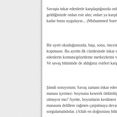
Savaşta inkar edenlerle karşılaştığınzda 
geldiğinizde onları esir alın; onları ya kar
kadar bunu uygulayın... (Muhammed Sures
Bir ayeti okuduğunuzda, başı, sonu, önces
kopmasın. Bu ayetin ilk cümlesinde inkar ed
edenlerin komuta/gözetleme merkezlerini vur
Ve savaş bitiminde de aldığınız esirleri karş
Şimdi soruyorum; Savaş zamanı inkar edenl
manası içermez- boynunu keserek öldürdüğ
olmuyor mu? Ayette, boyunların kesilmesi i
manasını delillere rağmen çarpıtmaya devam 
sorgulamalıdırlar. (Allah en doğrusunu bili