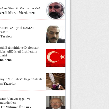
uğum Size Bir Maruzatım Var!
verdi Murat Merdamert
KIRIM VAHŞETİ DAMAR
YOR!!!
 Tarakcı
tejik Bağımlılık ve Diplomatik
oks: ABD-İsrail İlişkilerinin
omisi
iha Sena
miyle Mir Haber'e Değer Katanlar
n Yazarlar
a'nın Ukrayna işgali ve
ndürdükleri
f.Dr.Mehmet Öz Türk