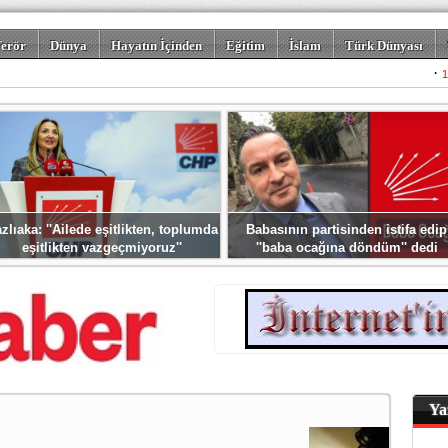
erör
Dünya
Hayatın İçinden
Eğitim
İslam
Türk Dünyası
rizm
Spor
Misafir Kalem
Foto Galeriler
zlıaka: ''Ailede eşitlikten, toplumda
Babasının partisinden istifa edip
eşitlikten vazgeçmiyoruz''
''baba ocağına döndüm'' dedi
Ya