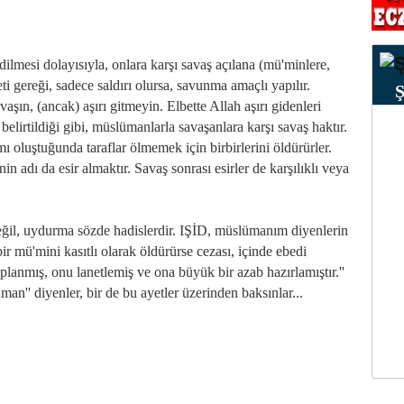
ilmesi dolayısıyla, onlara karşı savaş açılana (mü'minlere,
ti gereği, sadece saldırı olursa, savunma amaçlı yapılır.
aşın, (ancak) aşırı gitmeyin. Elbette Allah aşırı gidenleri
elirtildiği gibi, müslümanlarla savaşanlara karşı savaş haktır.
ı oluştuğunda taraflar ölmemek için birbirlerini öldürürler.
n adı da esir almaktır. Savaş sonrası esirler de karşılıklı veya
eğil, uydurma sözde hadislerdir. IŞİD, müslümanım diyenlerin
ir mü'mini kasıtlı olarak öldürürse cezası, içinde ebedi
anmış, onu lanetlemiş ve ona büyük bir azab hazırlamıştır.''
man'' diyenler, bir de bu ayetler üzerinden baksınlar...