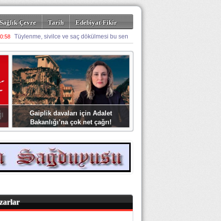
Sağlık-Çevre
Tarih
Edebiyat-Fikir
Gaiplik davaları için Adalet
Bakanlığı’na çok net çağrı!
zarlar