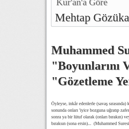
Kur'an'a Göre
Mehtap Gözük
Muhammed Sure
"Boyunlarını V
"Gözetleme Ye
Öyleyse, inkâr edenlerle (savaş sırasında)
sonunda onları 'iyice bozguna uğratıp zafer 
sonra ya bir lütuf olarak (onları bırakın) vey
bıraksın (sona ersin)... (Muhammed Suresi