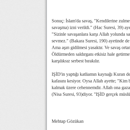
Sonuç: İslam'da savaş, "Kendilerine zulmed
savaşma) izni verildi." (Hac Suresi, 39) aye
"Sizinle savaşanlara karşı Allah yolunda sav
sevmez." (Bakara Suresi, 190) ayetinde de b
Ama aşırı gidilmesi yasaktır. Ve savaş ortam
Öldürmeden saldırganı etkisiz hale getirmeni
karşılıksız serbest bırakılır.
IŞİD'in yaptığı katliamın kaynağı Kuran d
kafasını kesiyor. Oysa Allah ayette; "Kim b
kalmak üzere cehennemdir. Allah ona gazapl
(Nisa Suresi, 93)diyor. ''IŞİD gerçek müslü
Mehtap Gözükan