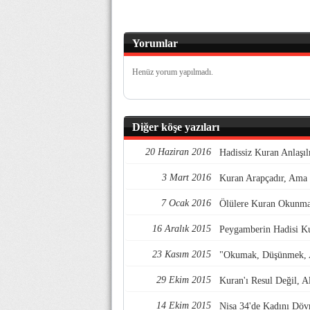
Yorumlar
Henüz yorum yapılmadı.
Diğer köşe yazıları
20 Haziran 2016
Hadissiz Kuran Anlaşı
3 Mart 2016
Kuran Arapçadır, Ama 
7 Ocak 2016
Ölülere Kuran Okunmaz
16 Aralık 2015
Peygamberin Hadisi Ku
23 Kasım 2015
"Okumak, Düşünmek, A
29 Ekim 2015
Kuran'ı Resul Değil, A
14 Ekim 2015
Nisa 34'de Kadını Dö