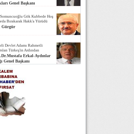
ları Genel Başkanı
 Somuncuoğlu Gök Kubbede Hoş
Seda Bırakarak Hakk'a Yürüdü
i Gürgür
rli Devlet Adamı Rahmetli
rslan Türkeş'in Ardından
.Dr.Mustafa Erkal-Aydınlar
ı Genel Başkanı