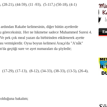
, (28-21), (44-59), (11 -93), (5-117,) (50-18), (4-1)
ın ardından Rakabe kelimesinin, diğer bütün ayetlerde
En
nu göreceksiniz. Her ne hikmetse sadece Muhammed Suresi 4.
 Ve pek çok meal yazarı da birbirinden etkilenerek ayette
sı vermişlerdir. Oysa boyun kelimesi Araça'da "A'nâk"
n'da geçtiği sure ve ayet numaraları da şöyledir;
(17-29), (17-13), (8-12), (34-33), (38-33), (13-5), (26-4),
e olduğuna bakalım;