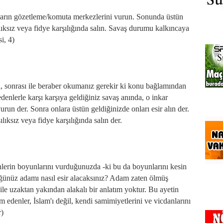
onların gözetleme/komuta merkezlerini vurun. Sonunda üstün
şılıksız veya fidye karşılığında salın. Savaş durumu kalkıncaya
i, 4)
i, sonrası ile beraber okumanız gerekir ki konu bağlamından
enlerle karşı karşıya geldiğiniz savaş anında, o inkar
un der. Sonra onlara üstün geldiğinizde onları esir alın der.
ılıksız veya fidye karşılığında salın der.
erin boyunlarını vurduğunuzda -ki bu da boyunlarını kesin
ünüz adamı nasıl esir alacaksınız? Adam zaten ölmüş
le uzaktan yakından alakalı bir anlatım yoktur. Bu ayetin
edenler, İslam'ı değil, kendi samimiyetlerini ve vicdanlarını
r)