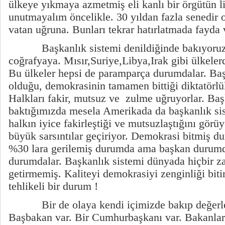
ülkeye yıkmaya azmetmiş eli kanlı bir örgütün 
unutmayalım öncelikle. 30 yıldan fazla senedir o
vatan uğruna. Bunları tekrar hatırlatmada fayda 
Başkanlık sistemi denildiğinde bakıyoru
coğrafyaya. Mısır,Suriye,Libya,Irak gibi ülkeler
Bu ülkeler hepsi de paramparça durumdalar. Başl
olduğu, demokrasinin tamamen bittiği diktatörl
Halkları fakir, mutsuz ve
zulme uğruyorlar. Baş
baktığımızda mesela Amerikada da başkanlık si
halkın iyice fakirleştiği ve mutsuzlaştığını görü
büyük sarsıntılar geçiriyor. Demokrasi bitmiş d
%30 lara gerilemiş durumda ama başkan durumda
durumdalar. Başkanlık sistemi dünyada hiçbir 
getirmemiş. Kaliteyi demokrasiyi zenginliği biti
tehlikeli bir durum !
Bir de olaya kendi içimizde bakıp değerle
Başbakan var. Bir Cumhurbaşkanı var. Bakanlar,