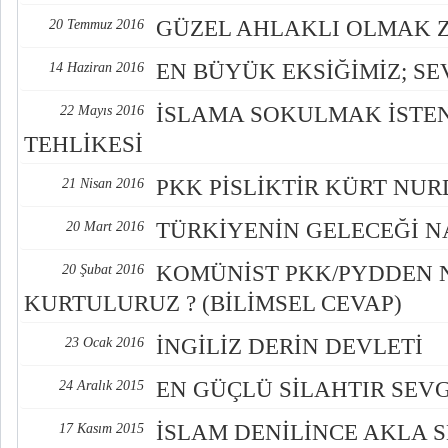
GÜZEL AHLAKLI OLMAK 
20 Temmuz 2016
EN BÜYÜK EKSİĞİMİZ; SE
14 Haziran 2016
İSLAMA SOKULMAK İSTEN
22 Mayıs 2016
TEHLİKESİ
PKK PİSLİKTİR KÜRT NU
21 Nisan 2016
TÜRKİYENİN GELECEĞİ NA
20 Mart 2016
KOMÜNİST PKK/PYDDEN 
20 Şubat 2016
KURTULURUZ ? (BİLİMSEL CEVAP)
İNGİLİZ DERİN DEVLETİ
23 Ocak 2016
EN GÜÇLÜ SİLAHTIR SEVG
24 Aralık 2015
İSLAM DENİLİNCE AKLA 
17 Kasım 2015