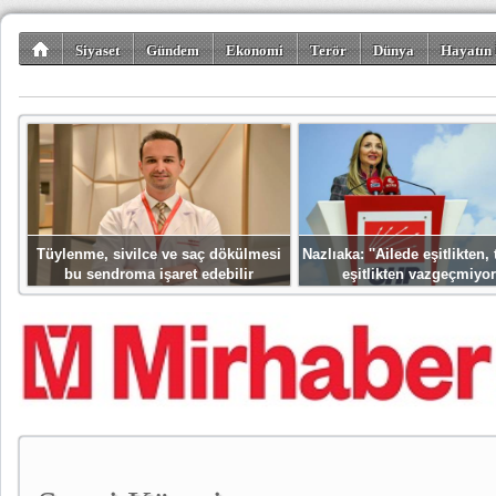
Siyaset
Gündem
Ekonomi
Terör
Dünya
Hayatın 
Kültür-Sanat
Bilim-Teknoloji
Gezi-Turizm
Spor
Misafir K
Tüylenme, sivilce ve saç dökülmesi
Nazlıaka: ''Ailede eşitlikten
bu sendroma işaret edebilir
eşitlikten vazgeçmiyor