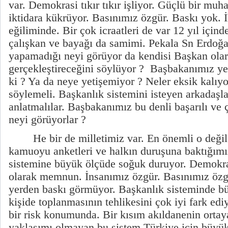
var. Demokrasi tıkır tıkır işliyor. Güçlü bir muha
iktidara kükrüyor. Basınımız özgür. Baskı yok. 
eğiliminde. Bir çok icraatleri de var 12 yıl içi
çalışkan ve bayağı da samimi. Pekala Sn Erdoğ
yapamadığı neyi görüyor da kendisi Başkan ola
gerçekleştireceğini söylüyor ?
Başbakanımız ye
ki ? Ya da neye yetişemiyor ? Neler eksik kalıyo
söylemeli. Başkanlık sistemini isteyen arkadaşl
anlatmalılar. Başbakanımız bu denli başarılı ve 
neyi görüyorlar ?
He bir de milletimiz var. En önemli o değil
kamuoyu anketleri ve halkın duruşuna baktığımı
sistemine büyük ölçüde soğuk duruyor. Demokra
olarak memnun. İnsanımız özgür. Basınımız özgü
yerden baskı görmüyor. Başkanlık sisteminde büt
kişide toplanmasının tehlikesini çok iyi fark ed
bir risk konumunda. Bir kısım akıldanenin ortaya 
yaklaşımı olmayan bu sistem Türkiye için büyü