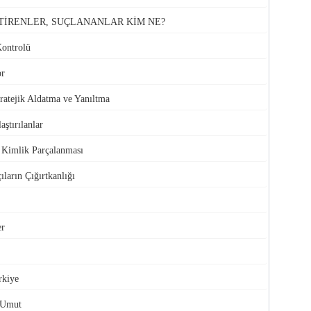
TİRENLER, SUÇLANANLAR KİM NE?
Kontrolü
or
atejik Aldatma ve Yanıltma
aştırılanlar
e Kimlik Parçalanması
ıların Çığırtkanlığı
er
rkiye
 Umut