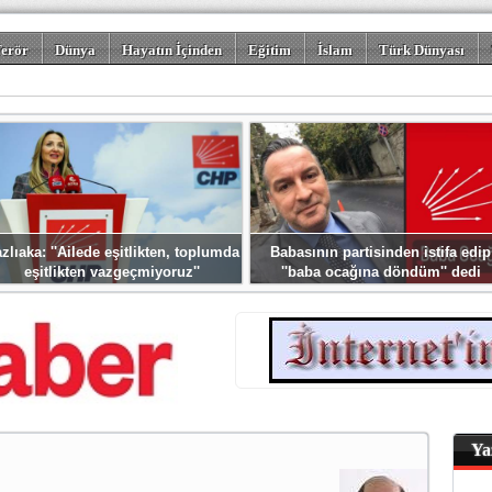
erör
Dünya
Hayatın İçinden
Eğitim
İslam
Türk Dünyası
rizm
Spor
Misafir Kalem
Foto Galeriler
zlıaka: ''Ailede eşitlikten, toplumda
Babasının partisinden istifa edip
eşitlikten vazgeçmiyoruz''
''baba ocağına döndüm'' dedi
Ya