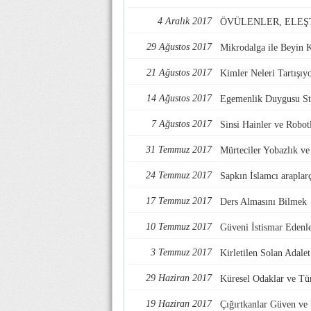
4 Aralık 2017
ÖVÜLENLER, ELEŞ
29 Ağustos 2017
Mikrodalga ile Beyin 
21 Ağustos 2017
Kimler Neleri Tartışıy
14 Ağustos 2017
Egemenlik Duygusu Str
7 Ağustos 2017
Sinsi Hainler ve Robotl
31 Temmuz 2017
Mürteciler Yobazlık v
24 Temmuz 2017
Sapkın İslamcı araplarç
17 Temmuz 2017
Ders Almasını Bilmek
10 Temmuz 2017
Güveni İstismar Edenl
3 Temmuz 2017
Kirletilen Solan Adalet
29 Haziran 2017
Küresel Odaklar ve Tü
19 Haziran 2017
Çığırtkanlar Güven ve