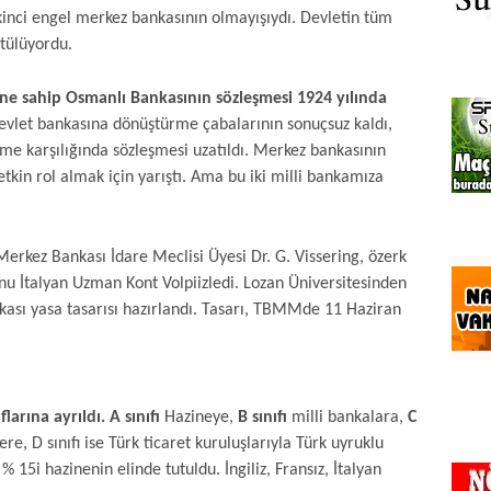
İkinci engel merkez bankasının olmayışıydı. Devletin tüm
tülüyordu.
ne sahip Osmanlı Bankasının sözleşmesi 1924 yılında
evlet bankasına dönüştürme çabalarının sonuçsuz kaldı,
rme karşılığında sözleşmesi uzatıldı. Merkez bankasının
tkin rol almak için yarıştı. Ama bu iki milli bankamıza
Merkez Bankası İdare Meclisi Üyesi Dr. G. Vissering, özerk
nu İtalyan Uzman Kont Volpiizledi. Lozan Üniversitesinden
ası yasa tasarısı hazırlandı. Tasarı, TBMMde 11 Haziran
flarına ayrıldı. A sınıfı
Hazineye,
B sınıfı
milli bankalara,
C
ere, D sınıfı ise Türk ticaret kuruluşlarıyla Türk uyruklu
% 15i hazinenin elinde tutuldu. İngiliz, Fransız, İtalyan