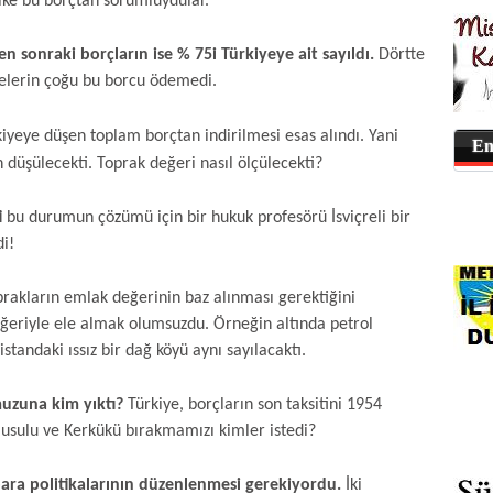
ke bu borçtan sorumluydular.
n sonraki borçların ise % 75i Türkiyeye ait sayıldı.
Dörtte
lkelerin çoğu bu borcu ödemedi.
iyeye düşen toplam borçtan indirilmesi esas alındı. Yani
En
 düşülecekti. Toprak değeri nasıl ölçülecekti?
i
bu durumun çözümü için bir hukuk profesörü İsviçreli bir
i!
oprakların emlak değerinin baz alınması gerektiğini
ğeriyle ele almak olumsuzdu. Örneğin altında petrol
standaki ıssız bir dağ köyü aynı sayılacaktı.
muzuna kim yıktı?
Türkiye, borçların son taksitini 1954
usulu ve Kerkükü bırakmamızı kimler istedi?
 para politikalarının düzenlenmesi gerekiyordu.
İki