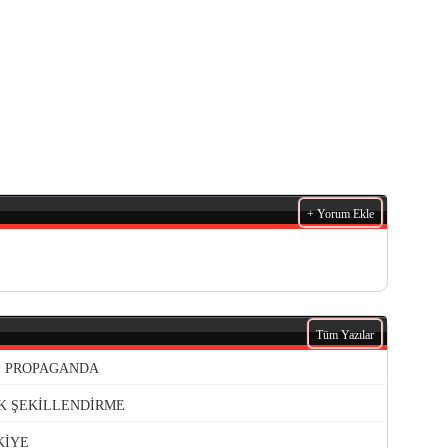
+ Yorum Ekle
Tüm Yazılar
VE PROPAGANDA
K ŞEKİLLENDİRME
KİYE