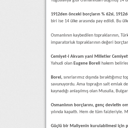
Yugoslavya gibi Osmanlıdan doğmuş 14 ül
1912den önceki borçların % 62si, 1912de
biri ise 14 ülke arasında pay edildi. Bu ü
Osmanlının kaybedilen topraklarının, Türk
imparatorluk topraklarının değeri borçtan
Cemiyet-i Akvam yani Milletler Cemiyet
Yahudi olan
Eugene Boreli
hakem belirled
Borel,
sınırlarımız dışında bıraktığımız t
savunuyordu. Ama toprağın salt emlak de
kaynadığı anlaşılmış olan Musulla, Bulgari
Osmanlının borçlarını, genç devletin o
yılında kapattı. Hem de tüm faizleriyle. M
Güçlü bir Maliyenin kurulabilmesi için