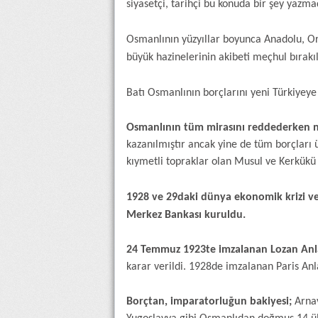
siyasetçi, tarihçi bu konuda bir şey yazm
Osmanlının yüzyıllar boyunca Anadolu, Or
büyük hazinelerinin akibeti meçhul bırakı
Batı Osmanlının borçlarını yeni Türkiyey
Osmanlının tüm mirasını reddederken n
kazanılmıştır ancak yine de tüm borçları üs
kıymetli topraklar olan Musul ve Kerkükü İ
1928 ve 29daki dünya ekonomik krizi ve
Merkez Bankası kuruldu.
24 Temmuz 1923te imzalanan Lozan Anl
karar verildi. 1928de imzalanan Paris A
Borçtan, imparatorluğun bakiyesi;
Arnav