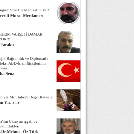
uğum Size Bir Maruzatım Var!
verdi Murat Merdamert
KIRIM VAHŞETİ DAMAR
YOR!!!
 Tarakcı
tejik Bağımlılık ve Diplomatik
oks: ABD-İsrail İlişkilerinin
omisi
iha Sena
miyle Mir Haber'e Değer Katanlar
n Yazarlar
a'nın Ukrayna işgali ve
ndürdükleri
f.Dr.Mehmet Öz Türk