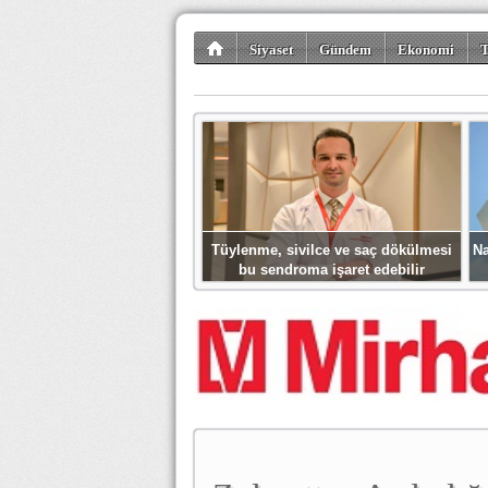
Siyaset
Gündem
Ekonomi
T
Kültür-Sanat
Bilim-Teknoloji
Gezi-Tu
Tüylenme, sivilce ve saç dökülmesi
Na
bu sendroma işaret edebilir