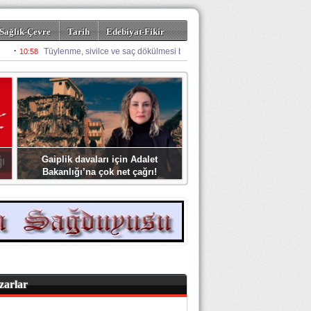
Sağlık-Çevre
Tarih
Edebiyat-Fikir
Gaiplik davaları için Adalet
Bakanlığı’na çok net çağrı!
zarlar