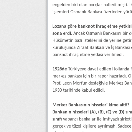
engelden biri olan borçlar halledilmişti. 
işlemleri Osmanlı Bankası üzerinden yürü
Lozana göre banknot ihraç etme yetkisi
sona erdi.
Ancak Osmanlı Bankasını bir d
Hükümetin bazı isteklerini de yerine geti
kuruluşunda Ziraat Bankası ve İş Bankası e
banknot ihraç etme yetkisi verilmedi.
1928de
Türkiyeye davet edilen Hollanda 
merkez bankası için bir rapor hazırladı. O
Prof. Leon Morfun desteğiyle Merkez Bank
1930 tarihinde kabul edildi.
Merkez Bankasının hisseleri kime aitti?
Bankanın hisseleri (A), (B), (C) ve (D) sını
sınıfı
yabancı bankalar ile imtiyazlı şirketl
gerçek ve tüzel kişilere ayrılmıştı. Sadece 