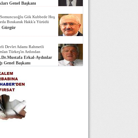
ları Genel Başkanı
 Somuncuoğlu Gök Kubbede Hoş
Seda Bırakarak Hakk'a Yürüdü
i Gürgür
rli Devlet Adamı Rahmetli
rslan Türkeş'in Ardından
.Dr.Mustafa Erkal-Aydınlar
ı Genel Başkanı