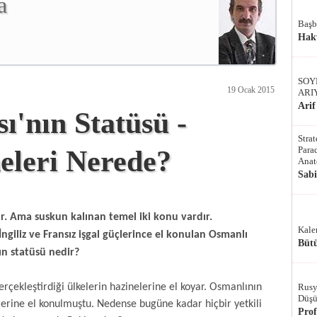
a
Başb
Hak
SOY
19 Ocak 2015
ARI
Arif
'nın Statüsü -
Stra
Parad
eleri Nerede?
Anat
Sab
r. Ama suskun kalınan temel iki konu vardır.
Kale
İngiliz ve Fransız işgal güçlerince el konulan Osmanlı
Bütü
ın statüsü nedir?
gerçekleştirdiği ülkelerin hazinelerine el koyar. Osmanlının
Rusy
Düşü
lerine el konulmuştu. Nedense bugüne kadar hiçbir yetkili
Pro