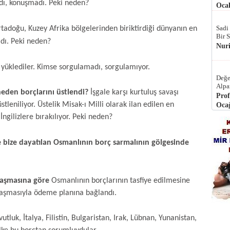
adı, konuşmadı. Peki neden?
Ocak
Sadi
tadoğu, Kuzey Afrika bölgelerinden biriktirdiği dünyanın en
Bir 
ldı. Peki neden?
Nur
e yüklediler. Kimse sorgulamadı, sorgulamıyor.
Değe
Alpa
eden borçlarını üstlendi?
İşgale karşı kurtuluş savaşı
Prof
tleniliyor. Üstelik Misak-ı Milli olarak ilan edilen en
Ocağ
ngilizlere bırakılıyor. Peki neden?
 bize dayatılan Osmanlının borç sarmalının gölgesinde
aşmasına göre
Osmanlının borçlarının tasfiye edilmesine
nlaşmasıyla ödeme planına bağlandı.
utluk, İtalya, Filistin, Bulgaristan, Irak, Lübnan, Yunanistan,