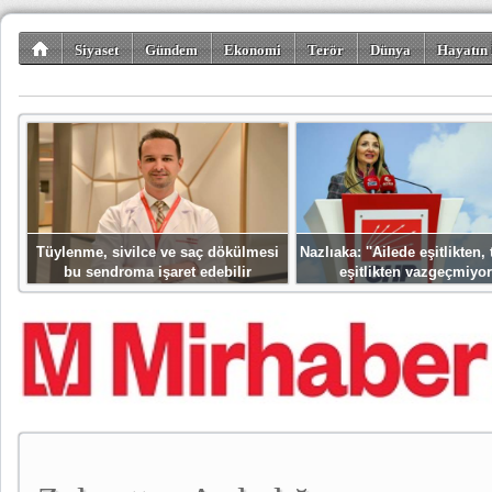
Siyaset
Gündem
Ekonomi
Terör
Dünya
Hayatın 
Kültür-Sanat
Bilim-Teknoloji
Gezi-Turizm
Spor
Misafir K
Tüylenme, sivilce ve saç dökülmesi
Nazlıaka: ''Ailede eşitlikten
bu sendroma işaret edebilir
eşitlikten vazgeçmiyor