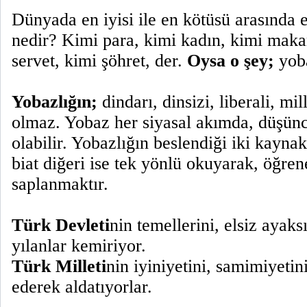
Dünyada en iyisi ile en kötüsü arasında 
nedir? Kimi para, kimi kadın, kimi maka
servet, kimi şöhret, der.
Oysa o şey;
yoba
Yobazlığın;
dindarı, dinsizi, liberali, mill
olmaz. Yobaz her siyasal akımda, düşünc
olabilir. Yobazlığın beslendiği iki kaynak
biat diğeri ise tek yönlü okuyarak, öğre
saplanmaktır.
Türk Devleti
nin temellerini, elsiz ayaksı
yılanlar kemiriyor.
Türk Milleti
nin iyiniyetini, samimiyetin
ederek aldatıyorlar.