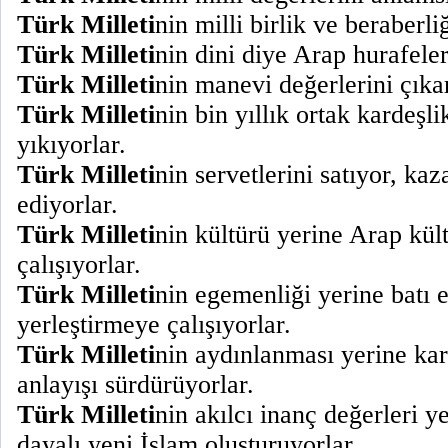
Türk Milleti
nin milli birlik ve beraberli
Türk Milleti
nin dini diye Arap hurafeler
Türk Milleti
nin manevi değerlerini çıkar
Türk Milleti
nin bin yıllık ortak kardeşli
yıkıyorlar.
Türk Milleti
nin servetlerini satıyor, ka
ediyorlar.
Türk Milleti
nin kültürü yerine Arap kü
çalışıyorlar.
Türk Milleti
nin egemenliği yerine batı 
yerleştirmeye çalışıyorlar.
Türk Milleti
nin aydınlanması yerine kar
anlayışı sürdürüyorlar.
Türk Milleti
nin akılcı inanç değerleri y
dayalı yeni İslam oluşturuyorlar.