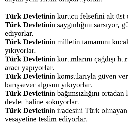
Türk Devleti
nin kurucu felsefini alt üst 
Türk Devleti
nin saygınlığını sarsıyor, gü
ediyorlar.
Türk Devleti
nin milletin tamamını kuca
yıkıyorlar.
Türk Devleti
nin kurumlarını çağdışı hur
aracı yapıyorlar.
Türk Devleti
nin komşularıyla güven vere
barışsever algısını yıkıyorlar.
Türk Devleti
nin bağımsızlığını ortadan 
devlet haline sokuyorlar.
Türk Devleti
nin iradesini Türk olmaya
vesayetine teslim ediyorlar.