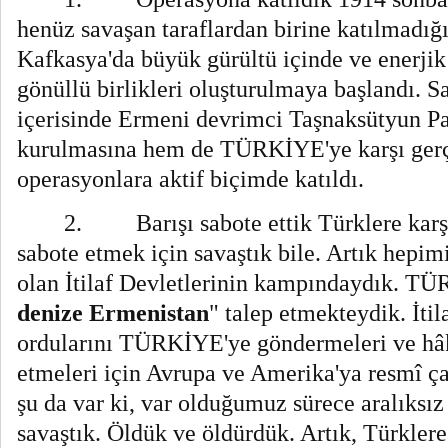
henüz savaşan taraflardan birine katılmadı
Kafkasya'da büyük gürültü içinde ve enerji
gönüllü birlikleri oluşturulmaya başlandı. S
içerisinde Ermeni devrimci Taşnaksütyun Par
kurulmasına hem de TÜRKİYE'ye karşı gerçek
operasyonlara aktif biçimde katıldı.
2.
Barışı sabote ettik Türklere kar
sabote etmek için savaştık bile. Artık hepi
olan İtilaf Devletlerinin kampındaydık. T
denize Ermenistan
" talep etmekteydik. İtil
ordularını TÜRKİYE'ye göndermeleri ve hâ
etmeleri için Avrupa ve Amerika'ya resmî ça
şu da var ki, var olduğumuz sürece aralıksız
savaştık. Öldük ve öldürdük. Artık, Türklere