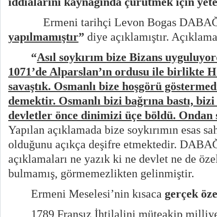
iddialarını kaynağında çürütmek için yete
Ermeni tarihçi Levon Bogas DA
yapılmamıştır
”
diye açıklamıştır. Açıklam
“
Asıl soykırım bize Bizans uyguluyo
1071’de Alparslan’ın ordusu ile birlikte 
savaştık. Osmanlı bize hoşgörü göstermed
demektir. Osmanlı bizi bağrına bastı, biz
devletler önce dinimizi üçe böldü. Ondan 
Yapılan açıklamada bize soykırımın esas sa
olduğunu açıkça deşifre etmektedir. DAB
açıklamaları ne yazık ki ne devlet ne de özel
bulmamış, görmemezlikten gelinmiştir.
Ermeni Meselesi’nin kısaca
gerçek öze
1789 Fransız İhtilalini müteakip milliy