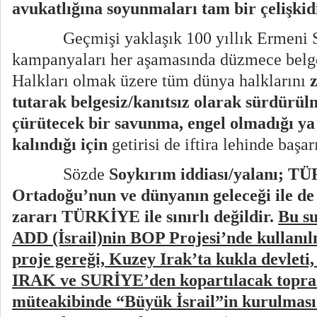
avukatlığına soyunmaları tam bir çelişkidi
Geçmişi yaklaşık 100 yıllık Ermeni S
kampanyaları her aşamasında düzmece belge
Halkları olmak üzere tüm dünya halklarını
tutarak belgesiz/kanıtsız olarak sürdürülm
çürütecek bir savunma, engel olmadığı ya 
kalındığı için
getirisi de iftira lehinde başar
Sözde
Soykırım iddiası/yalanı; T
Ortadoğu’nun ve dünyanın geleceği ile de i
zararı TÜRKİYE ile sınırlı değildir.
Bu s
ADD (İsrail)nin BOP Projesi’nde kullanı
proje gereği, Kuzey Irak’ta kukla devle
IRAK ve SURİYE’den kopartılacak toprak
müteakibinde “Büyük İsrail”in kurulmas