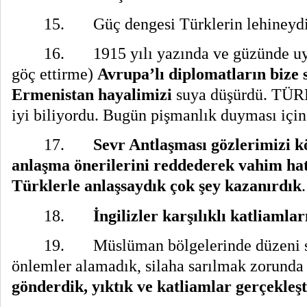
15.
Güç dengesi Türklerin lehineydi
16.
1915 yılı yazında ve güzünde uy
göç ettirme)
Avrupa’lı diplomatların bize 
Ermenistan hayalimizi
suya düşürdü. TÜR
iyi biliyordu. Bugün pişmanlık duyması için
17.
Sevr Antlaşması gözlerimizi k
anlaşma önerilerini reddederek vahim hata
Türklerle anlaşsaydık çok şey kazanırdık
.
18.
İngilizler karşılıklı katliamları
19.
Müslüman bölgelerinde düzeni s
önlemler alamadık, silaha sarılmak zorunda
gönderdik, yıktık ve katliamlar gerçekleşt