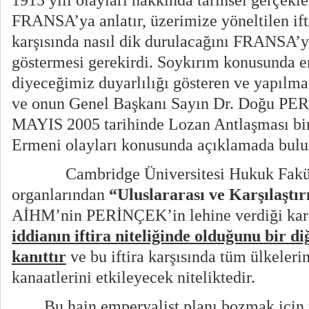
1915 yılı olayları hakkında tarihsel gerçekl
FRANSA’ya anlatır, üzerimize yöneltilen ifti
karşısında nasıl dik durulacağını FRANSA’
göstermesi gerekirdi. Soykırım konusunda e
diyeceğimiz duyarlılığı gösteren ve yapılmas
ve onun Genel Başkanı Sayın Dr. Doğu PE
MAYIS 2005 tarihinde Lozan Antlaşması bi
Ermeni olayları konusunda açıklamada bulu
Cambridge Üniversitesi Hukuk Fakül
organlarından
“Uluslararası ve Karşılaştı
AİHM’nin PERİNÇEK’in lehine verdiği kararl
iddianın iftira niteliğinde olduğunu bir di
kanıttır
ve bu iftira karşısında tüm ülkeler
kanaatlerini etkileyecek niteliktedir.
Bu hain emperyalist planı bozmak için y