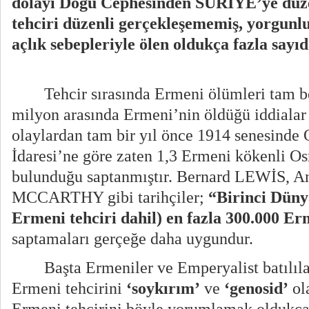
dolayı Doğu Cephesinden SURİYE’ye düz
tehciri düzenli gerçekleşememiş, yorgunluk
açlık sebepleriyle ölen oldukça fazla say
Tehcir sırasında Ermeni ölümleri tam bel
milyon arasında Ermeni’nin öldüğü iddialar 
olaylardan tam bir yıl önce 1914 senesinde
İdaresi’ne göre zaten 1,3 Ermeni kökenli O
bulunduğu saptanmıştır. Bernard LEWİS, 
MCCARTHY gibi tarihçiler;
“Birinci Düny
Ermeni tehciri dahil) en fazla 300.000 E
saptamaları gerçeğe daha uygundur.
Başta Ermeniler ve Emperyalist batılıl
Ermeni tehcirini
‘soykırım’
ve
‘genosid’
ol
Ermeni tehcirini böyle yorumlamak oldukça 