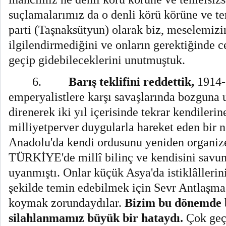
suçlamalarımız da o denli körü körüne ve tem
parti (Taşnaksütyun) olarak biz, meselemizi
ilgilendirmediğini ve onların gerektiğinde c
geçip gidebileceklerini unutmuştuk.
6.
Barış teklifini reddettik,
1914-
emperyalistlere karşı savaşlarında bozguna 
direnerek iki yıl içerisinde tekrar kendilerin
milliyetperver duygularla hareket eden bir n
Anadolu'da kendi ordusunu yeniden organiz
TÜRKİYE'de millî bilinç ve kendisini savu
uyanmıştı. Onlar küçük Asya'da istiklâllerin
şekilde temin edebilmek için Sevr Antlaşmas
koymak zorundaydılar.
Bizim bu dönemde b
silahlanmamız büyük bir hataydı.
Çok geç