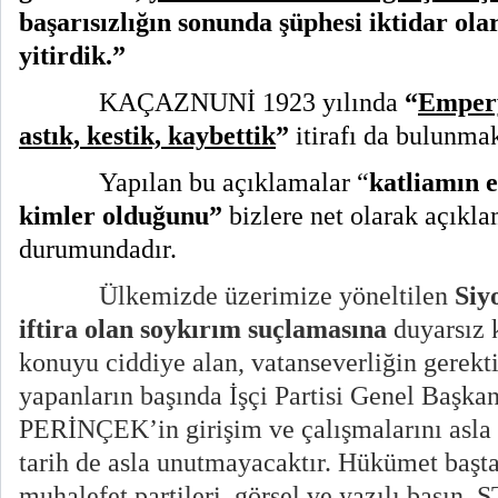
başarısızlığın sonunda şüphesi iktidar ola
yitirdik.”
KAÇAZNUNİ 1923 yılında
“
Empery
astık, kestik, kaybettik
”
itirafı da bulunmak
Yapılan bu açıklamalar “
katliamın 
kimler olduğunu”
bizlere net olarak açıklam
durumundadır.
Ülkemizde üzerimize yöneltilen
Siy
iftira olan soykırım suçlamasına
duyarsız k
konuyu ciddiye alan, vatanseverliğin gerekti
yapanların başında İşçi Partisi Genel Başka
PERİNÇEK’in girişim ve çalışmalarını asla
tarih de asla unutmayacaktır. Hükümet başt
muhalefet partileri, görsel ve yazılı basın, S