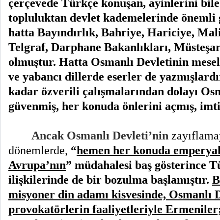
çerçevede Türkçe konuşan, ayinlerini bil
topluluktan devlet kademelerinde önemli 
hatta Bayındırlık, Bahriye, Hariciye, Mal
Telgraf, Darphane Bakanlıkları, Müsteşar
olmuştur. Hatta Osmanlı Devletinin mesel
ve yabancı dillerde eserler de yazmışlardı
kadar özverili çalışmalarından dolayı Os
güvenmiş, her konuda önlerini açmış, imti
Ancak Osmanlı Devleti’nin
zayıflamay
dönemlerde,
“
hemen her konuda emperyalis
Avrupa’nın
” müdahalesi baş gösterince 
ilişkilerinde de bir bozulma başlamıştır.
B
misyoner din adamı kisvesinde, Osmanlı D
provokatörlerin faaliyetleriyle Ermeniler; 