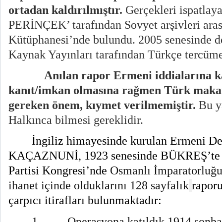
ortadan kaldırılmıştır.
Gerçekleri ispatla
PERİNÇEK’ tarafından Sovyet arşivleri ara
Kütüphanesi’nde bulundu. 2005 senesinde de
Kaynak Yayınları tarafından Türkçe tercüme
Anılan rapor Ermeni iddialarına ka
kanıt/imkan olmasına rağmen Türk maka
gereken önem, kıymet verilmemiştir.
Bu y
Halkınca bilmesi gereklidir.
İngiliz himayesinde kurulan Ermeni De
KAÇAZNUNİ, 1923 senesinde BÜKREŞ’te t
Partisi Kongresi’nde
Osmanlı İmparatorluğu'n
ihanet içinde olduklarını 128 sayfalık
raporu
çarpıcı itirafları bulunmaktadır:
1.
Operasyona katıldık 1914 son