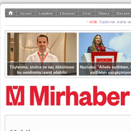
Siyaset
Gündem
Ekonomi
Terör
Dünya
Hayatın 
Kültür-Sanat
Bilim-Teknoloji
Gezi-Turizm
Spor
Misafir K
Tüylenme, sivilce ve saç dökülmesi
Nazlıaka: ''Ailede eşitlikten
bu sendroma işaret edebilir
eşitlikten vazgeçmiyor