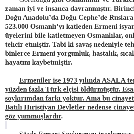
zaman iyi ve insanca davranmıştır.
Birinc
Doğu Anadolu’da Doğu Cephe’de Ruslara
523.000 Osmanlı’yı katleden Ermeni isya
üyelerini bile katletmeyen Osmanlılar, on
tehcir etmiştir. Tabi ki savaş nedeniyle te
binlerce Ermeni yorgunluk, hastalık, sıcak
hayatını kaybetmiştir.
Ermeniler ise 1973 yılında ASALA t
yüzden fazla Türk elçisi öldürmüştür. Esas
soykırımdan farkı yoktur. Ama bu cinayetl
Batılı Hıristiyan Devletler nedense cinay
göz yummuşlardır
.
Sözde Ermeni Soykırımını incelemeye