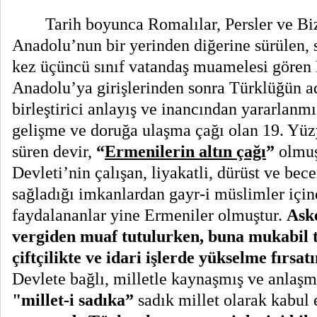
Tarih boyunca Romalılar, Persler ve Biz
Anadolu’nun bir yerinden diğerine sürülen, s
kez üçüncü sınıf vatandaş muamelesi gören 
Anadolu’ya girişlerinden sonra Türklüğün adi
birleştirici anlayış ve inancından yararlanmış
gelişme ve doruğa ulaşma çağı olan 19. Yüzy
süren devir,
“
Ermenilerin altın çağı
”
olmuş
Devleti’nin çalışan, liyakatli, dürüst ve bece
sağladığı imkanlardan gayr-i müslimler için
faydalananlar yine Ermeniler olmuştur.
Ask
vergiden muaf tutulurken, buna mukabil ti
çiftçilikte ve idari işlerde yükselme fırsat
Devlete bağlı, milletle kaynaşmış ve anlaşm
"millet-i sadıka”
sadık millet olarak kabul 