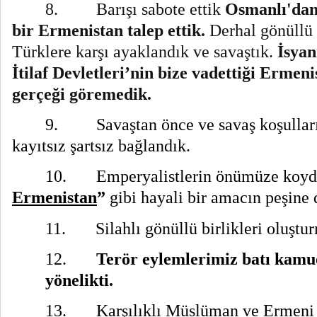
8.
Barışı sabote ettik
Osmanlı'dan
bir Ermenistan talep ettik.
Derhal gönüllü b
Türklere karşı ayaklandık ve savaştık.
İsyan
İtilaf Devletleri’nin bize vadettiği Ermeni
gerçeği göremedik.
9.
Savaştan önce ve savaş koşullar
kayıtsız şartsız bağlandık.
10.
Emperyalistlerin önümüze koy
Ermenistan
”
gibi hayali bir amacın peşine 
11.
Silahlı gönüllü birlikleri oluşt
12.
Terör eylemlerimiz batı kam
yönelikti.
13.
Karşılıklı Müslüman ve Ermeni 