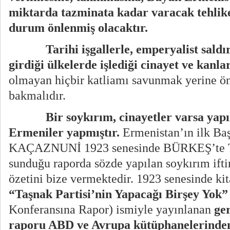
miktarda tazminata kadar varacak tehlik
durum önlenmiş olacaktır.
Tarihi işgallerle, emperyalist saldı
girdiği ülkelerde işlediği cinayet ve kan
olmayan hiçbir katliamı savunmak yerine önc
bakmalıdır.
Bir soykırım, cinayetler varsa yapı
Ermeniler yapmıştır.
Ermenistan’ın ilk Ba
KAÇAZNUNİ 1923 senesinde BÜRKEŞ’te T
sunduğu raporda sözde yapılan soykırım iftir
özetini bize vermektedir. 1923 senesinde kit
“Taşnak Partisi’nin Yapacağı Birşey Yok
Konferansına Rapor)
ismiyle yayınlanan
ger
raporu ABD ve Avrupa kütüphanelerinden