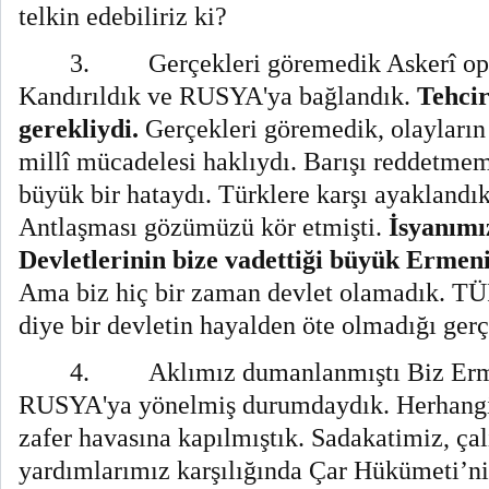
telkin edebiliriz ki?
3.
Gerçekleri göremedik Askerî ope
Kandırıldık ve RUSYA'ya bağlandık.
Tehci
gerekliydi.
Gerçekleri göremedik, olayların 
millî mücadelesi haklıydı. Barışı reddetme
büyük bir hataydı. Türklere karşı ayaklandık
Antlaşması gözümüzü kör etmişti.
İsyanımız
Devletlerinin bize vadettiği büyük Ermeni
Ama biz hiç bir zaman devlet olamadık. T
diye bir devletin hayalden öte olmadığı ger
4.
Aklımız dumanlanmıştı Biz Erme
RUSYA'ya yönelmiş durumdaydık. Herhangi
zafer havasına kapılmıştık. Sadakatimiz, ça
yardımlarımız karşılığında Çar Hükümeti’ni