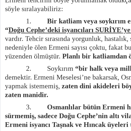
söyle sıralayabiliriz:
1.
Bir katliam veya soykırım e
“
Doğu Cephe’deki isyancıları SURİYE’ye 
vardır. Tehcir sırasında yorgunluk, hastalık, 
nedeniyle ölen Ermeni sayısı çoktu, fakat b
yüzenden ölmüştür.
Planlı bir katliamdan 
2.
Soykırım
“bir halk veya mil
demektir. Ermeni Meselesi’ne bakarsak, Osm
yapmak istememiş,
zaten
dini akideleri bö
zaten manidir.
3.
Osmanlılar bütün Ermeni ha
sürmemiş, sadece Doğu Cephe’nin altı vil
Ermeni isyancı Taşnak ve Hıncak üyeleri t