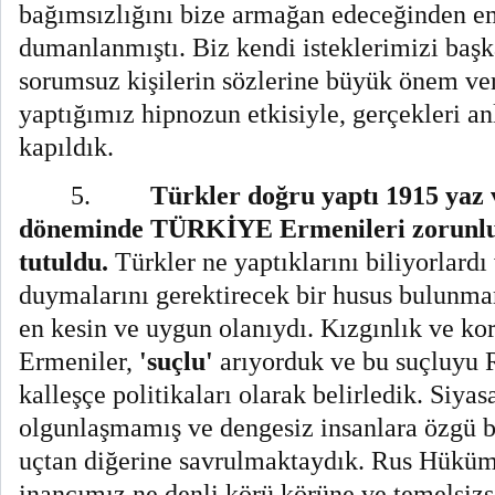
bağımsızlığını bize armağan edeceğinden e
dumanlanmıştı. Biz kendi isteklerimizi başk
sorumsuz kişilerin sözlerine büyük önem ve
yaptığımız hipnozun etkisiyle, gerçekleri a
kapıldık.
5.
Türkler doğru yaptı 1915 yaz
döneminde TÜRKİYE Ermenileri zorunlu b
tutuldu.
Türkler ne yaptıklarını biliyorlard
duymalarını gerektirecek bir husus bulunm
en kesin ve uygun olanıydı. Kızgınlık ve ko
Ermeniler,
'suçlu'
arıyorduk ve bu suçluyu
kalleşçe politikaları olarak belirledik. Siyas
olgunlaşmamış ve dengesiz insanlara özgü bir
uçtan diğerine savrulmaktaydık.
Rus Hüküme
inancımız ne denli körü körüne ve temelsiz