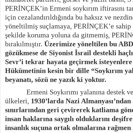
PERİNÇEK’in Ermeni soykırım iftirasını tan
için cezalandırıldığında bu haksız ve nezd
yöneltilmiş suçlamaya, PERİNÇEK’e sahip 
şekilde koruma yoluna da gitmemiş, PERİ
bırakılmıştır.
Üzerimize yöneltilen bu ABD
gözükmese de Siyonist İsrail destekli haçl
Sevr’i tekrar hayata geçirmek isteyenle
Hükümetinin kesin bir dille “Soykırım yal
beyanatı, sözü ne yazık ki yoktur.
Ermeni Soykırımı yalanına destek v
ülkeleri,
1930’larda Nazi Almanyası’ndan 
sınırlarından geri çevirerek katliama gö
insan haklarına saygılı olduklarını deşifr
insanlık suçuna ortak olmalarına rağmen