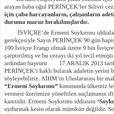
arayan baba oğul PERİNÇEK’ler Silivri cez
için çaba harcayanların, çalışanların adet
duruma maruz bırakılmışlardır.
İSVİÇRE’de Ermeni Soykırımı iddiaları
gerekçesiyle Sayın PERİNÇEK 90 gün hapis 
100 İsviçre Frangı olmak üzere 9 bin İsviçre
çarptırılmış ve bu cezayı iki yıl tecil etmişt
ardından başvuru
17 ARALIK 2013 tari
PERİNÇEK’i haklı bularak adaletin yerini 
söyleyebiliriz. AİHM’in Uluslararası bir m
“Ermeni Soykırımı”
konusunda ülkemiz le
vermesi üzerimize yöneltilen suçlamanın ift
kanıtıdır. Ermeni Soykırımı iddiasını
‘Soyk
uydurmak kesin olarak mümkün değildir. S