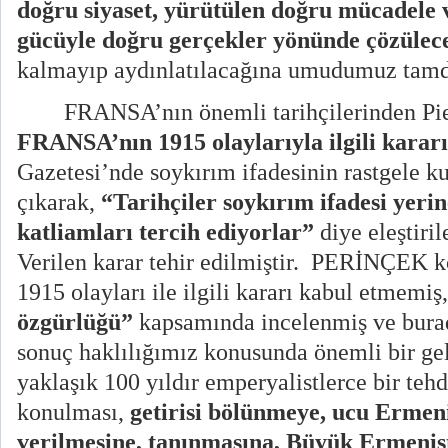
doğru siyaset, yürütülen doğru mücadele 
gücüyle doğru gerçekler yönünde çözülec
kalmayıp aydınlatılacağına umudumuz tamd
FRANSA’nın önemli tarihçilerinden Pi
FRANSA’nın 1915 olaylarıyla ilgili karar
Gazetesi’nde soykırım ifadesinin rastgele ku
çıkarak,
“Tarihçiler soykırım ifadesi yerin
katliamları tercih ediyorlar”
diye eleştiri
Verilen karar tehir edilmiştir.
PERİNÇEK ko
1915 olayları ile ilgili kararı kabul etmemi
özgürlüğü”
kapsamında incelenmiş ve bura
sonuç haklılığımız konusunda önemli bir ge
yaklaşık 100 yıldır emperyalistlerce bir teh
konulması,
getirisi bölünmeye, ucu Ermen
verilmesine, tanınmasına, Büyük Ermenis