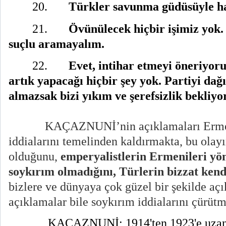
20.
Türkler savunma güdüsüyle ha
21.
Övünülecek hiçbir işimiz yok.
suçlu aramayalım.
22.
Evet, intihar etmeyi öneriyor
artık yapacağı hiçbir şey yok. Partiyi dağ
almazsak bizi yıkım ve şerefsizlik bekliyor
KAÇAZNUNİ’nin açıklamaları Erme
iddialarını temelinden kaldırmakta, bu olay
olduğunu,
emperyalistlerin Ermenileri yön
soykırım olmadığını, Türlerin bizzat ken
bizlere ve dünyaya çok güzel bir şekilde aç
açıklamalar bile soykırım iddialarını çürütme
KAÇAZNUNİ
; 1914'ten 1923'e uza