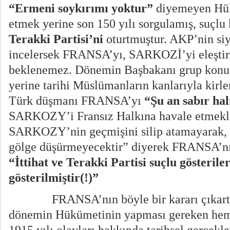
“Ermeni soykırımı yoktur”
diyemeyen Hük
etmek yerine son 150 yılı sorgulamış, suçlu
Terakki Partisi’ni
oturtmuştur. AKP’nin siy
incelersek FRANSA’yı, SARKOZİ’yi eleştir
beklenemez. Dönemin Başbakanı grup konuşm
yerine tarihi Müslümanların kanlarıyla kirle
Türk düşmanı FRANSA’yı
“Şu an sabır ha
SARKOZY’i Fransız Halkına havale etmekle
SARKOZY’nin geçmişini silip atamayarak,
gölge düşürmeyecektir” diyerek FRANSA’nın
“İttihat ve Terakki Partisi suçlu gösteril
gösterilmiştir(!)”
FRANSA’nın böyle bir kararı çıkarta
dönemin Hükümetinin yapması gereken he