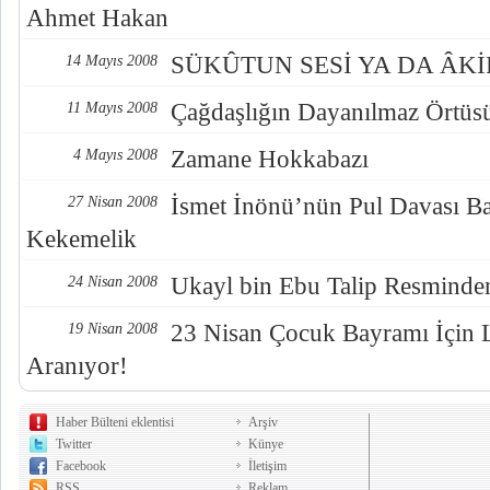
Ahmet Hakan
SÜKÛTUN SESİ YA DA ÂKİ
14 Mayıs 2008
Çağdaşlığın Dayanılmaz Örtüs
11 Mayıs 2008
Zamane Hokkabazı
4 Mayıs 2008
İsmet İnönü’nün Pul Davası Ba
27 Nisan 2008
Kekemelik
Ukayl bin Ebu Talip Resminde
24 Nisan 2008
23 Nisan Çocuk Bayramı İçin 
19 Nisan 2008
Aranıyor!
Haber Bülteni eklentisi
Arşiv
Twitter
Künye
Facebook
İletişim
RSS
Reklam