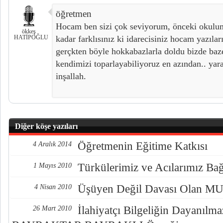
öğretmen
Hocam ben sizi çok seviyorum, önceki okulu
ökkeş
HATİPOĞLU
kadar farklısınız ki idarecisiniz hocam yazıla
gerçkten böyle hokkabazlarla doldu bizde baz
kendimizi toparlayabiliyoruz en azından.. yar
inşallah.
Diğer köşe yazıları
Öğretmenin Eğitime Katkısı
4 Aralık 2014
Türkülerimiz ve Acılarımız Ba
1 Mayıs 2010
Üşüyen Değil Davası Olan
4 Nisan 2010
İlahiyatçı Bilgeliğin Dayanılmaz
26 Mart 2010