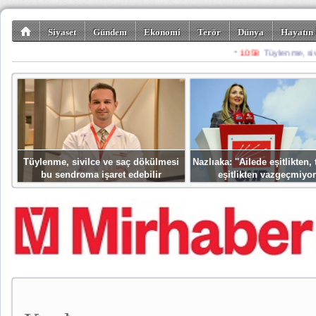
Siyaset
Gündem
Ekonomi
Terör
Dünya
Hayatın 
Kültür-Sanat
Bilim-Teknoloji
Gezi-Turizm
Spor
Misafir K
Tüylenme, sivilce ve saç dökülmesi
Nazlıaka: ''Ailede eşitlikten
bu sendroma işaret edebilir
eşitlikten vazgeçmiyor