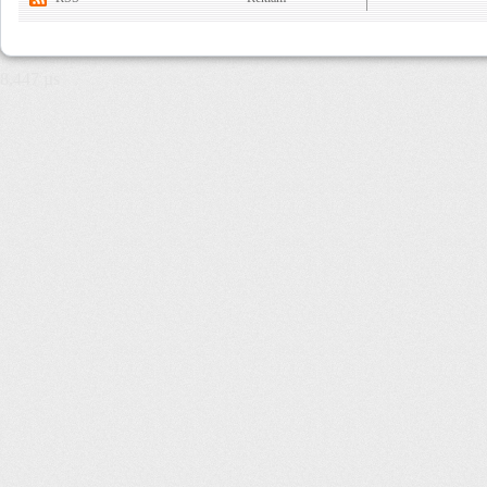
8,447 µs