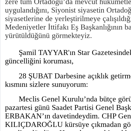
zere tüm Ortadoğu’da mevcut hükümetl
uygulandığını, Siyonist siyasetin Ortado
siyasetlerine de yerleştirilmeye çalışıldı
Medeniyetler İttifakı Eş Başkanlığının ba
yürütüldüğünü görmekteyiz.
Şamil TAYYAR'ın Star Gazetesindeki
güncelliğini koruması,
28 ŞUBAT Darbesine açıklık getirmes
kısmını sizlere sunuyorum:
Meclis Genel Kurulu’nda bütçe görü
pazartesi günü Saadet Partisi Genel Baş
ERBAKAN’ın davetindeydim. CHP Gene
KILIÇDAROĞLU kürsüye çıkmadan gör