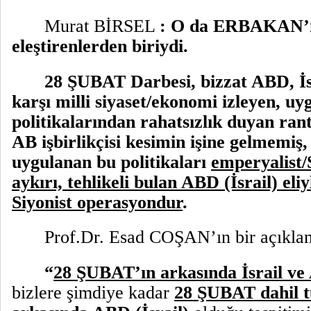
Murat BİRSEL
: O da ERBAKAN’n
eleştirenlerden biriydi.
28 ŞUBAT Darbesi, bizzat ABD, İs
karşı milli siyaset/ekonomi izleyen, u
politikalarından rahatsızlık duyan rant
AB işbirlikçisi kesimin işine gelmemiş,
uygulanan bu politikaları
emperyalist/S
aykırı, tehlikeli bulan ABD (İsrail) el
Siyonist operasyondur
.
Prof.Dr. Esad COŞAN’ın bir açıkla
“
28 ŞUBAT’ın arkasında İsrail v
bizlere şimdiye kadar
28 ŞUBAT dahil t