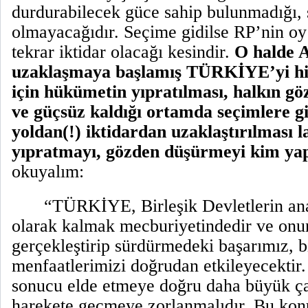
durdurabilecek güce sahip bulunmadığı, 
olmayacağıdır. Seçime gidilse RP’nin oy 
tekrar iktidar olacağı kesindir.
O halde 
uzaklaşmaya başlamış TÜRKİYE’yi hi
için hükümetin yıpratılması, halkın g
ve güçsüz kaldığı ortamda seçimlere g
yoldan(!) iktidardan uzaklaştırılması 
yıpratmayı, gözden düşürmeyi kim ya
okuyalım:
“TÜRKİYE, Birleşik Devletlerin anah
olarak kalmak mecburiyetindedir ve on
gerçekleştirip sürdürmedeki başarımız, b
menfaatlerimizi doğrudan etkileyecektir.
sonucu elde etmeye doğru daha büyük çab
harekete geçmeye zorlanmalıdır. Bu kon