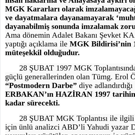
insan haklarına ve Anayasaya aykırı o
MGK Kararları olarak imzalamayacağın
ve dayatmalara dayanamayarak ‘muht
dayanabilmiş sonunda imzalamak zorun
Ama dönemin Adalet Bakanı Şevket KA
yaptığı açıklama ile
MGK Bildirisi’nin 
müteşekkil olduğudur.
28 ŞUBAT 1997 MGK Toplantısında
güçlü generallerinden olan Tümg. Er
“Postmodern Darbe”
diye adlandırdığı
ERBAKAN’ın HAZİRAN 1997 tarihind
kadar sürecekti.
28 ŞUBAT MGK Toplantısı ile ilgili g
için ünlü analizci ABD’li Yahudi yazar 