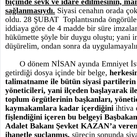
biçimde sevk ve idare edilmesinin, ma
sağlanmasıydı.
Siyasi cenahın orada çok 
oldu. 28 ŞUBAT
Toplantısında öngörül
iddiaya göre de 4 madde bir süre imzal
hükümette şöyle bir duygu oluştu; yani i
düşürelim, ondan sonra da uygulamayal
O dönem NİSAN ayında Emniyet İsti
getirdiği dosya içinde bir belge,
herkesin
talimatname ile bütün siyasi partilerin 
yöneticileri, yani ilçeden başlayarak il
toplum örgütlerinin başkanları, yönetic
kaymakamlara kadar içerdiğini
ihtiva
fişlendiğini içeren bu belgeyi Başbakan
Adalet Bakanı Şevket KAZAN’a vere
ihanetle suçlanmış,
sürecin sonunda si