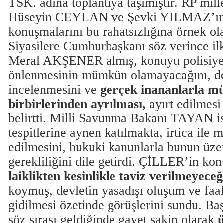
TSK. adına toplantıya taşımıştır. RP mill
Hüseyin CEYLAN ve Şevki YILMAZ’ın 
konuşmalarını bu rahatsızlığına örnek ola
Siyasilere Cumhurbaşkanı söz verince ilk
Meral AKŞENER almış, konuyu polisiye 
önlenmesinin mümkün olamayacağını, de
incelenmesini ve
gerçek inananlarla mür
birbirlerinden ayrılması,
ayırt edilmes
belirtti. Milli Savunma Bakanı TAYAN i
tespitlerine aynen katılmakta, irtica ile
edilmesini, hukuki kanunlarla bunun üze
gerekliliğini dile getirdi. ÇİLLER’in k
laiklikten kesinlikle taviz verilmeyece
koymuş, devletin yasadışı oluşum ve faal
gidilmesi özetinde görüşlerini sundu.
söz sırası geldiğinde gayet sakin olarak