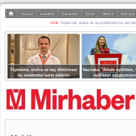
Siyaset
Gündem
Ekonomi
Terör
Dünya
Hayatın 
Kültür-Sanat
Bilim-Teknoloji
Gezi-Turizm
Spor
Misafir K
Tüylenme, sivilce ve saç dökülmesi
Nazlıaka: ''Ailede eşitlikten
bu sendroma işaret edebilir
eşitlikten vazgeçmiyor