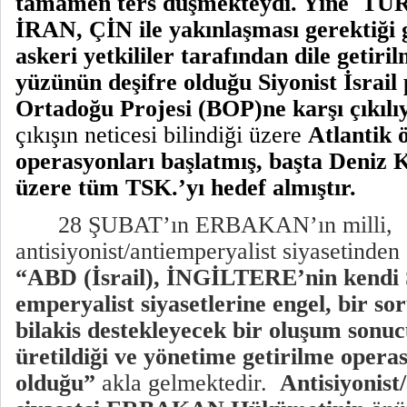
tamamen ters düşmekteydi. Yine
TÜR
İRAN, ÇİN ile yakınlaşması gerektiği 
askeri yetkililer tarafından dile getiril
yüzünün deşifre
olduğu Siyonist İsrail
Ortadoğu Projesi (BOP)ne karşı çıkılı
çıkışın neticesi bilindiği üzere
Atlantik ö
operasyonları başlatmış, başta Deniz 
üzere tüm TSK.’yı hedef almıştır.
28 ŞUBAT’ın ERBAKAN’ın milli,
antisiyonist/antiemperyalist siyasetinden
“ABD (İsrail), İNGİLTERE’nin kendi S
emperyalist siyasetlerine engel, bir so
bilakis destekleyecek bir oluşum sonu
üretildiği ve yönetime getirilme ope
olduğu”
akla gelmektedir.
Antisiyonist