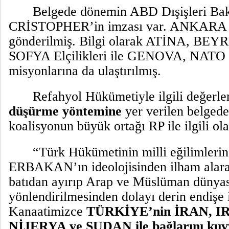
Belgede dönemin ABD Dışişleri Ba
CRİSTOPHER’in imzası var. ANKARA B
gönderilmiş. Bilgi olarak ATİNA, B
SOFYA Elçilikleri ile GENOVA, NATO
misyonlarına da ulaştırılmış.
Refahyol Hükümetiyle ilgili değerl
düşürme yöntemine
yer verilen belgede
koalisyonun büyük ortağı RP ile ilgili ola
“Türk Hükümetinin milli eğilimleri
ERBAKAN’ın ideolojisinden ilham alarak
batıdan ayırıp Arap ve Müslüman dünya
yönlendirilmesinden dolayı derin endişe i
Kanaatimizce
TÜRKİYE’nin İRAN, I
NİJERYA ve SUDAN ile bağlarını kuv