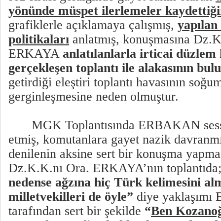
yönünde müspet ilerlemeler kaydettiği
grafiklerle açıklamaya çalışmış,
yapılan
politikaları
anlatmış, konuşmasına Dz.K
ERKAYA
anlatılanlarla irticai düzle
gerçekleşen toplantı ile alakasının bu
getirdiği eleştiri toplantı havasının soğu
gerginleşmesine neden olmuştur.
MGK Toplantısında ERBAKAN sessi
etmiş, komutanlara gayet nazik davranmış
denilenin aksine sert bir konuşma yapma
Dz.K.K.nı Ora. ERKAYA’nın toplantıda
nedense ağzına hiç Türk kelimesini alm
milletvekilleri de öyle”
diye yaklaşım
tarafından sert bir şekilde
“
Ben Kozanoğ