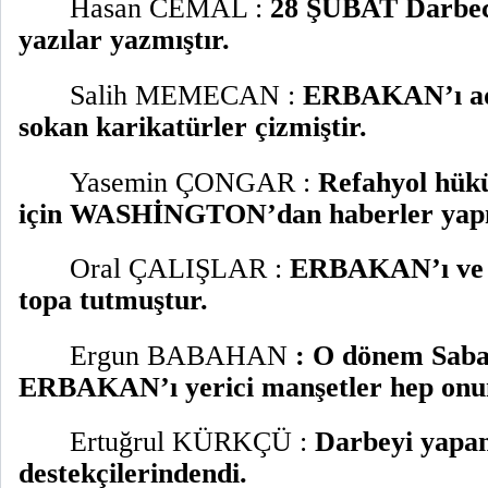
Hasan CEMAL :
28 ŞUBAT Darbecil
yazılar yazmıştır.
Salih MEMECAN :
ERBAKAN’ı ade
sokan karikatürler çizmiştir.
Yasemin ÇONGAR :
Refahyol hükü
için WASHİNGTON’dan haberler yapm
Oral ÇALIŞLAR :
ERBAKAN’ı ve Re
topa tutmuştur.
Ergun BABAHAN
: O dönem Saba
ERBAKAN’ı yerici manşetler hep onun
Ertuğrul KÜRKÇÜ :
Darbeyi yapan
destekçilerindendi.