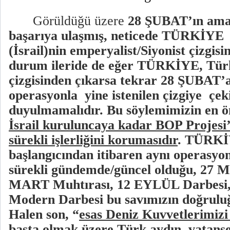
Görüldüğü üzere
28 ŞUBAT’ın amaçl
başarıya ulaşmış, neticede TÜRKİYE
(İsrail)nin emperyalist/Siyonist çizgisi
durum ileride de eğer TÜRKİYE, Türk
çizgisinden çıkarsa tekrar 28 ŞUBAT’
operasyonla
yine istenilen çizgiye
çek
duyulmamalıdır. Bu söylemimizin en ö
İsrail kuruluncaya kadar BOP Projesi
sürekli işlerliğini korumasıdır
. TÜRKİ
başlangıcından itibaren aynı operasyon,
sürekli gündemde/güncel olduğu, 27 
MART Muhtırası, 12 EYLÜL Darbesi,
Modern Darbesi bu savımızın doğruluğ
Halen son, “
esas Deniz Kuvvetlerimizi
başta olmak üzere Türk aydın, vatanse