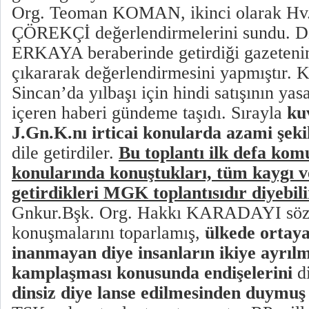
Org. Teoman KOMAN, ikinci olarak Hv.
ÇÖREKÇİ değerlendirmelerini sundu. D
ERKAYA beraberinde getirdiği gazetenin
çıkararak değerlendirmesini yapmıştır. 
Sincan’da yılbaşı için hindi satışının ya
içeren haberi gündeme taşıdı. Sırayla
ku
J.Gn.K.nı irticai konularda azami şekil
dile getirdiler.
Bu toplantı ilk defa komu
konularında konuştukları, tüm kaygı ve
getirdikleri MGK toplantısıdır diyebili
Gnkur.Bşk. Org. Hakkı KARADAYI söz 
konuşmalarını toparlamış,
ülkede ortaya
inanmayan diye insanların ikiye ayrılm
kamplaşması konusunda endişelerini
di
dinsiz diye lanse edilmesinden duymuş 