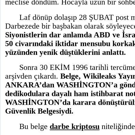
meclise döndüm. Hocayla uzun bir sohbe
Laf dönüp dolaşıp 28 ŞUBAT post m
Darbezede bir başbakan olarak söyleyece
Siyonistlerin dar anlamda ABD ve İsrai
50 civarındaki iktidar mensubu korkak 
yüzünden yenik düştüklerini anlattı.
Sonra 30 EKİM 1996 tarihli tercüme 
arşivden çıkardı.
Belge, Wikileaks Yayın
ANKARA’dan WASHİNGTON’a gönder
dedikodulara dayalı ham istihbarat not
WASHİNGTON’da karara dönüştürülm
Güvenlik Belgesiydi.
Bu belge
darbe kriptosu
niteliğinde