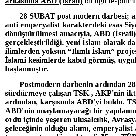
arkasında ABD (İsrail)
olduğu tespitimi
28 ŞUBAT post modern darbesi; a
anti emperyalist karakterdeki esas Siy
dönüştürülmesi amacıyla, ABD (İsrail
gerçekleştirildiği, yeni İslam olarak d
ilimlerden yoksun “Ilımlı İslam” projes
İslami kesimlerde kabul görmüş, uyg
başlanmıştır.
Postmodern darbenin ardından 
sürdürmeye çalışan TSK., AKP'nin ikt
ardından, karşısında ABD'yi buldu. TSK
ABD'nin onaylamayacağı bir yapılanm
ordu içinde yeşeren ulusalcılık, Avr
geleceğinin olduğu akımı, emperyalist