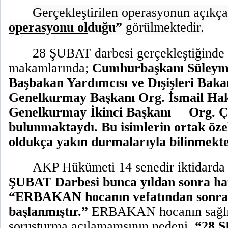
Gerçekleştirilen operasyonun açıkç
operasyonu ol
duğu”
görülmektedir.
28 ŞUBAT darbesi gerçekleştiğinde 
makamlarında;
Cumhurbaşkanı Süley
Başbakan Yardımcısı ve Dışişleri Ba
Genelkurmay Başkanı Org. İsmail H
Genelkurmay İkinci Başkanı
Org. Ç
bulunmaktaydı. Bu isimlerin ortak özell
oldukça yakın durmalarıyla bilinmekte
AKP Hükümeti 14 senedir iktidarda
ŞUBAT Darbesi bunca yıldan sonra hat
“ERBAKAN hocanın vefatından sonra
başlanmıştır.”
ERBAKAN hocanın sağlığ
soruşturma açılamamsının nedeni,
“
28 Ş