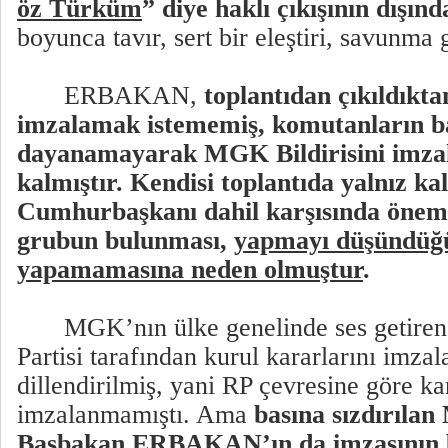
öz Türküm
” diye haklı çıkışının dışınd
boyunca tavır, sert bir eleştiri, savunma
ERBAKAN,
toplantıdan çıkıldıkta
imzalamak istememiş, komutanların b
dayanamayarak MGK Bildirisini imz
kalmıştır. Kendisi toplantıda yalnız ka
Cumhurbaşkanı dahil karşısında öneml
grubun bulunması,
yapmayı düşündüğü 
yapamamasına neden olmuştur
.
MGK’nın ülke genelinde ses getiren 
Partisi tarafından kurul kararlarını imza
dillendirilmiş, yani RP çevresine göre
imzalanmamıştı. Ama
basına sızdırıla
Başbakan ERBAKAN’ın da imzasının