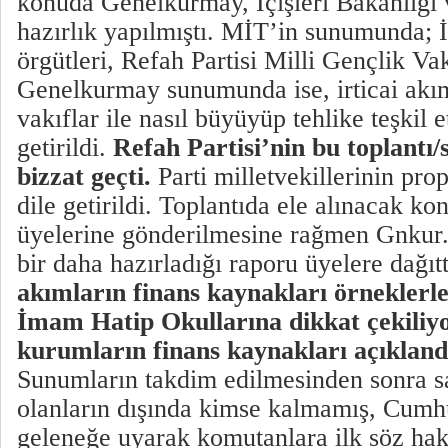
konuda Genelkurmay, İçişleri Bakanlığı
hazırlık yapılmıştı. MİT’in sunumunda;
örgütleri, Refah Partisi Milli Gençlik V
Genelkurmay sunumunda ise, irticai akım
vakıflar ile nasıl büyüyüp tehlike teşkil 
getirildi.
Refah Partisi’nin bu toplantı
bizzat geçti.
Parti milletvekillerinin pr
dile getirildi. Toplantıda ele alınacak k
üyelerine gönderilmesine rağmen Gnkur.B
bir daha hazırladığı raporu üyelere dağıt
akımların finans kaynakları örneklerle
İmam Hatip Okullarına dikkat çekiliy
kurumların finans kaynakları açıklandı,
Sunumların takdim edilmesinden sonra s
olanların dışında kimse kalmamış, Cu
geleneğe uyarak komutanlara ilk söz hak