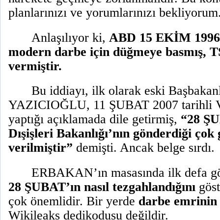
planlarınızı ve yorumlarınızı bekliyorum
Anlaşılıyor ki,
ABD 15 EKİM 1996 t
modern darbe için düğmeye basmış, T
vermiştir.
Bu iddiayı, ilk olarak eski Başbakan
YAZICIOĞLU, 11 ŞUBAT 2007 tarihli Va
yaptığı açıklamada dile getirmiş,
“28 ŞU
Dışişleri Bakanlığı’nın gönderdiği çok g
verilmiştir”
demişti. Ancak belge sırdı.
ERBAKAN’ın masasında ilk defa g
28 ŞUBAT’ın nasıl tezgahlandığını
göst
çok önemlidir. Bir yerde
darbe emrini
Wikileaks dedikodusu değildir.