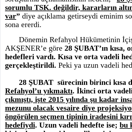
sorumlu TSK. değildir,
kararların alt
var
”
diye açıklama getirseydi eminim s
sona ererdi.
Dönemin Refahyol Hükümetinin İçiş
AKŞENER’e göre
28 ŞUBAT’ın kısa, o
hedefleri vardı. Kısa ve orta vadeli he
gerçekleştirildi.
Peki ya uzun vadeli hed
28 ŞUBAT
sürecinin birinci kısa 
Refahyol’u yıkmaktı
.
İkinci orta vadel
çıkmıştı, işte 2015 yılında şu kadar ins
mezunu olacak vesaire diye projeksiyo
öngörülen seçmen tipinin iradesini kır
hedefiydi
.
Uzun vadeli hedefte ise;
bu 