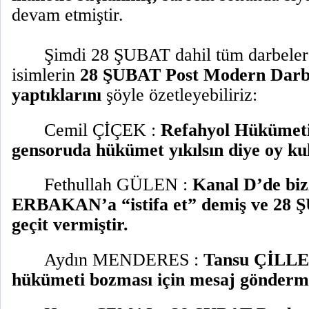
devam etmiştir.
Şimdi 28 ŞUBAT dahil tüm darbelere
isimlerin
28 ŞUBAT Post Modern Darbe
yaptıklarını
şöyle özetleyebiliriz:
Cemil ÇİÇEK :
Refahyol Hükümeti 
gensoruda hükümet yıkılsın diye oy kul
Fethullah GÜLEN :
Kanal D’de biz
ERBAKAN’a
“istifa et”
demiş ve 28 
geçit vermiştir.
Aydın MENDERES :
Tansu ÇİLLER
hükümeti bozması için mesaj göndermi