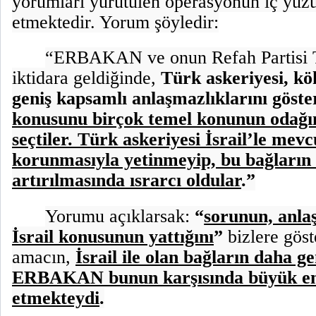
yorumları yürütülen operasyonun iç yüzü
etmektedir. Yorum şöyledir:
“ERBAKAN ve onun Refah Partis
iktidara geldiğinde,
Türk askeriyesi, kö
geniş kapsamlı anlaşmazlıklarını göste
konusunu birçok temel konunun odağın
seçtiler. Türk askeriyesi İsrail’le mev
korunmasıyla yetinmeyip, bu bağların
artırılmasında ısrarcı oldular
.”
Yorumu açıklarsak:
“
sorunun, anla
İsrail konusunun yattığını
”
bizlere göst
amacın,
İsrail ile olan bağların daha ge
ERBAKAN bunun karşısında büyük eng
etmekteydi
.