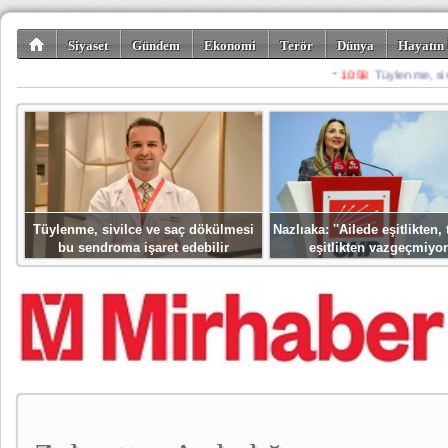
Siyaset
Gündem
Ekonomi
Terör
Dünya
Hayatın 
Kültür-Sanat
Bilim-Teknoloji
Gezi-Turizm
Spor
Misafir K
Tüylenme, sivilce ve saç dökülmesi
Nazlıaka: ''Ailede eşitlikten
bu sendroma işaret edebilir
eşitlikten vazgeçmiyor