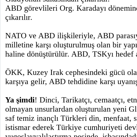
ABD görevlileri Org. Karadayı dönemi
çıkarılır.
NATO ve ABD ilişkileriyle, ABD parası
milletine karşı oluşturulmuş olan bir yapı
haline dönüştürülür. ABD, TSKyı hedef a
ÖKK, Kuzey Irak cephesindeki gücü ola
karşıya gelir, ABD tehdidine karşı uyanı
Ya şimdi
! Dinci, Tarikatçı, cemaatçı, et
olmayan unsurlardan oluşturulan yeni Gl
saf temiz inançlı Türkleri din, menfaat, 
istismar ederek Türkiye cumhuriyeti dev
yugoslavyalılaştırma peşinde, işbaşındadı