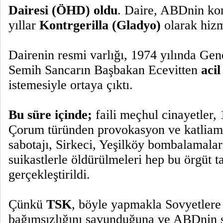
Dairesi (ÖHD) oldu
. Daire, ABDnin ko
yıllar
Kontrgerilla (Gladyo)
olarak hizm
Dairenin resmi varlığı, 1974 yılında G
Semih Sancarın Başbakan Ecevitten
acil
istemesiyle ortaya çıktı.
Bu süre içinde;
faili meçhul cinayetler
Çorum türünden provokasyon ve katliaml
sabotajı, Sirkeci, Yeşilköy bombalamaları
suikastlerle öldürülmeleri hep bu örgüt t
gerçekleştirildi.
Çünkü
TSK
, böyle yapmakla Sovyetlere 
bağımsızlığını savunduğuna ve ABDnin s