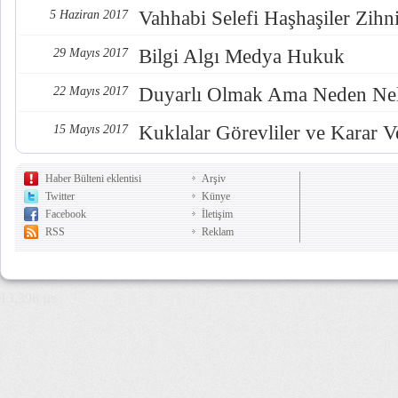
Vahhabi Selefi Haşhaşiler Zihn
5 Haziran 2017
Bilgi Algı Medya Hukuk
29 Mayıs 2017
Duyarlı Olmak Ama Neden Nel
22 Mayıs 2017
Kuklalar Görevliler ve Karar Ve
15 Mayıs 2017
Haber Bülteni eklentisi
Arşiv
Twitter
Künye
Facebook
İletişim
RSS
Reklam
13,398 µs