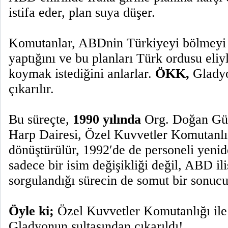
istifa eder, plan suya düşer.
Komutanlar, ABDnin Türkiyeyi bölmeyi
yaptığını ve bu planları Türk ordusu eli
koymak istediğini anlarlar.
ÖKK,
Gladyo
çıkarılır.
Bu süreçte,
1990 yılında
Org. Doğan Gü
Harp Dairesi, Özel Kuvvetler Komutanl
dönüştürülür, 1992′de de personeli yenide
sadece bir isim değişikliği değil, ABD ili
sorgulandığı sürecin de somut bir sonuc
Öyle ki;
Özel Kuvvetler Komutanlığı il
Gladyonun sultasından çıkarıldı!