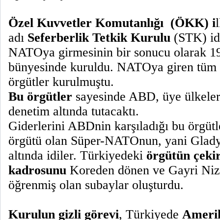
Özel Kuvvetler Komutanlığı
(ÖKK) i
adı
Seferberlik Tetkik Kurulu
(STK) idi
NATOya girmesinin bir sonucu olarak 19
bünyesinde kuruldu. NATOya giren tüm 
örgütler kurulmuştu.
Bu örgütler
sayesinde ABD, üye ülkeler
denetim altında tutacaktı.
Giderlerini ABDnin karşıladığı bu örgüt
örgütü olan Süper-NATOnun, yani Glady
altında idiler. Türkiyedeki
örgütün çeki
kadrosunu
Koreden dönen ve Gayri Niza
öğrenmiş olan subaylar oluşturdu.
Kurulun gizli görevi
, Türkiyede
Amerik