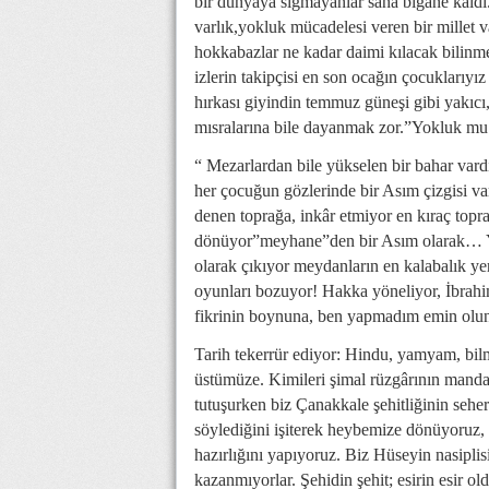
bir dünyaya sığmayanlar sana bigâne kaldı. 
varlık,yokluk mücadelesi veren bir millet va
hokkabazlar ne kadar daimi kılacak bilinm
izlerin takipçisi en son ocağın çocukları
hırkası giyindin temmuz güneşi gibi yakıcı,
mısralarına bile dayanmak zor.”Yokluk mu
“ Mezarlardan bile yükselen bir bahar vard
her çocuğun gözlerinde bir Asım çizgisi va
denen toprağa, inkâr etmiyor en kıraç top
dönüyor”meyhane”den bir Asım olarak… Yü
olarak çıkıyor meydanların en kalabalık ye
oyunları bozuyor! Hakka yöneliyor, İbrahim
fikrinin boynuna, ben yapmadım emin olun 
Tarih tekerrür ediyor: Hindu, yamyam, bilm
üstümüze. Kimileri şimal rüzgârının manda
tutuşurken biz Çanakkale şehitliğinin seher
söylediğini işiterek heybemize dönüyoruz
hazırlığını yapıyoruz. Biz Hüseyin nasiplis
kazanmıyorlar. Şehidin şehit; esirin esir o