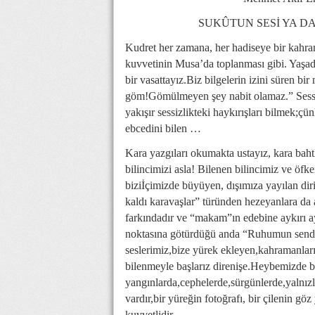
SUKÛTUN SESİ YA DA ÂKİ
Kudret her zamana, her hadiseye bir kahra
kuvvetinin Musa’da toplanması gibi. Yaşadığ
bir vasattayız.Biz bilgelerin izini süren bir
göm!Gömülmeyen şey nabit olamaz.” Sessizli
yakışır sessizlikteki haykırışları bilmek;ç
ebcedini bilen …
Kara yazgıları okumakta ustayız, kara bahtl
bilincimizi asla! Bilenen bilincimiz ve öfk
biziİçimizde büyüyen, dışımıza yayılan dir
kaldı karavaşlar” türünden hezeyanlara d
farkındadır ve “makam”ın edebine aykırı aya
noktasına götürdüğü anda “Ruhumun sende
seslerimiz,bize yürek ekleyen,kahramanları
bilenmeyle başlarız direnişe.Heybemizde b
yangınlarda,cephelerde,sürgünlerde,yalnızlı
vardır,bir yüreğin fotoğrafı, bir çilenin gö
kuvvetlidir.