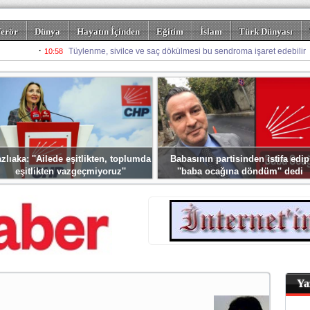
erör
Dünya
Hayatın İçinden
Eğitim
İslam
Türk Dünyası
rizm
Spor
Misafir Kalem
Foto Galeriler
zlıaka: ''Ailede eşitlikten, toplumda
Babasının partisinden istifa edip
eşitlikten vazgeçmiyoruz''
''baba ocağına döndüm'' dedi
Ya