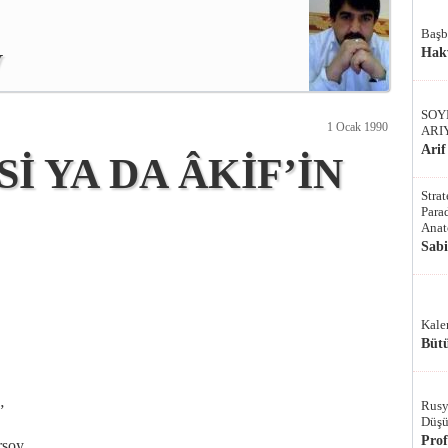
Başb
y
Hak
SOY
1 Ocak 1990
ARI
Arif
İ YA DA ÂKİF’İN
Stra
Parad
Anat
Sab
Kale
Bütü
Rusy
”
Düşü
Pro
oy