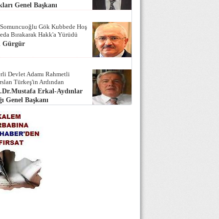
ları Genel Başkanı
 Somuncuoğlu Gök Kubbede Hoş
Seda Bırakarak Hakk'a Yürüdü
i Gürgür
rli Devlet Adamı Rahmetli
rslan Türkeş'in Ardından
.Dr.Mustafa Erkal-Aydınlar
ı Genel Başkanı