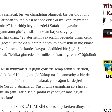
yaşanacak bir yer olmadığını ölünecek bir yer olduğunu
rından.”Viran olası hanede evlad-u iyal var” mazeretini
ürüz” kararlılığı heybemizdeki Safahattan yayılır
uşanmanın gücüyle silahımızdan başka sevgiliyi
En
 haykırırız “ey ateş senin yakacağın bedendir bizim çelik
geçer” Bu nokta silahın ruha teslim noktasıdır ki hiç kimse
r ve bu sebeple kardeş kavgası dedikleri bir Şeyh Şamil
 bak ”tefrika girmeden bir millete düşman giremez” öğüdünü
sır mumyaları. Aştığın çöllerde serap senin şiirlerindi,
ydi ki kör! Kanlı gömleğe Yakup nasıl inanmadıysa biz de
dan bir hükümdar talimi alarak çıkacağını kardeşleri
 de Yusuf’u atmazlardı. Yusuf tüm zamanların ab-ı hayatı,
suf’un şanı. Tarih senin şanını kaydediyor sana ağyar
 esselam!
r hırka ile İSTİKLÂLİMİZİN sancısını çekerken dünyalıkları