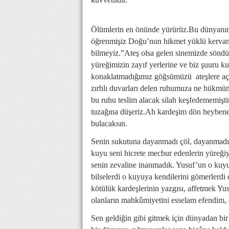
Ölümlerin en önünde yürürüz.Bu dünyanın 
öğrenmişiz Doğu’nun hikmet yüklü kervanla
bilmeyiz.”Ateş olsa gelen sinemizde söndür
yüreğimizin zayıf yerlerine ve biz şuuru k
konaklatmadığımız göğsümüzü ateşlere açar
zırhlı duvarları delen ruhumuza ne hükmün 
bu ruhu teslim alacak silah keşfedememişti
tuzağına düşeriz.Ah kardeşim dön heybene
bulacaksın.
Senin sukutuna dayanmadı çöl, dayanmadı Mı
kuyu seni hicrete mecbur edenlerin yüreği
senin zevaline inanmadık. Yusuf’un o kuyu
bilselerdi o kuyuya kendilerini gömerlerdi
kötülük kardeşlerinin yazgısı, affetmek Yu
olanların mahkûmiyetini esselam efendim,
Sen geldiğin gibi gitmek için dünyadan bi