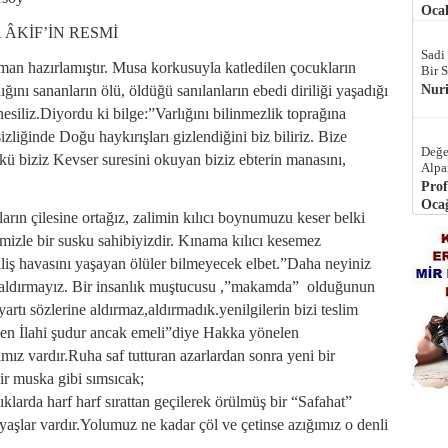
Ocak
F’İN RESMİ
Sadi
man hazırlamıştır. Musa korkusuyla katledilen çocukların
Bir 
ını sananların ölü, öldüğü sanılanların ebedi diriliği yaşadığı
Nur
 nesiliz.Diyordu ki bilge:”Varlığını bilinmezlik toprağına
ğinde Doğu haykırışları gizlendiğini biz biliriz. Bize
Değe
ünkü biziz Kevser suresini okuyan biziz ebterin manasını,
Alpa
Prof
Ocağ
arın çilesine ortağız, zalimin kılıcı boynumuzu keser belki
emizle bir susku sahibiyizdir. Kınama kılıcı kesemez
iliş havasını yaşayan ölüler bilmeyecek elbet.”Daha neyiniz
a aldırmayız. Bir insanlık muştucusu ,”makamda” olduğunun
rtı sözlerine aldırmaz,aldırmadık.yenilgilerin bizi teslim
n İlahi şudur ancak emeli”diye Hakka yönelen
mız vardır.Ruha saf tutturan azarlardan sonra yeni bir
ir muska gibi sımsıcak;
klarda harf harf sırattan geçilerek örülmüş bir “Safahat”
z yaşlar vardır.Yolumuz ne kadar çöl ve çetinse azığımız o denli