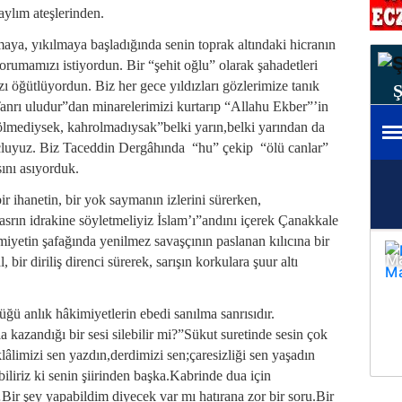
aylım ateşlerinden.
lmaya, yıkılmaya başladığında senin toprak altındaki hicranın
orumamızı istiyordun. Bir “şehit oğlu” olarak şahadetleri
ı öğütlüyordun. Biz her gece yıldızları gözlerimize tanık
“Tanrı uludur”dan minarelerimizi kurtarıp “Allahu Ekber”’in
ölmediysek, kahrolmadıysak”belki yarın,belki yarından da
çluyuz. Biz Taceddin Dergâhında “hu” çekip “ölü canlar”
nı asıyorduk.
bir ihanetin, bir yok saymanın izlerini sürerken,
srın idrakine söyletmeliyiz İslam’ı”andını içerek Çanakkale
miyetin şafağında yenilmez savaşçının paslanan kılıcına bir
al, bir diriliş direnci sürerek, sarışın korkulara şuur altı
üğü anlık hâkimiyetlerin ebedi sanılma sanrısıdır.
a kazandığı bir sesi silebilir mi?”Sükut suretinde sesin çok
âlimizi sen yazdın,derdimizi sen;çaresizliği sen yaşadın
iliriz ki senin şiirinden başka.Kabrinde dua için
ir şey yapabildim diyecek var mı hatırana zor bir soru.Bir