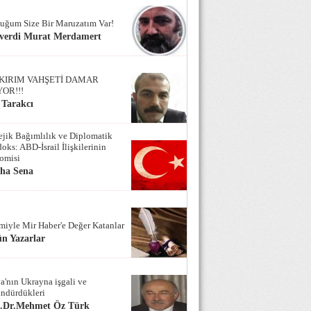
uğum Size Bir Maruzatım Var!
verdi Murat Merdamert
KIRIM VAHŞETİ DAMAR
YOR!!!
 Tarakcı
tejik Bağımlılık ve Diplomatik
oks: ABD-İsrail İlişkilerinin
omisi
iha Sena
miyle Mir Haber'e Değer Katanlar
n Yazarlar
a'nın Ukrayna işgali ve
ndürdükleri
f.Dr.Mehmet Öz Türk