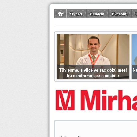
Siyaset
Gündem
Ekonomi
T
Kültür-Sanat
Bilim-Teknoloji
Gezi-Tu
Tüylenme, sivilce ve saç dökülmesi
Na
bu sendroma işaret edebilir