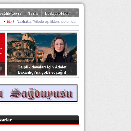
Sağlık-Çevre
Tarih
Edebiyat-Fikir
Gaiplik davaları için Adalet
Bakanlığı’na çok net çağrı!
zarlar