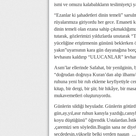
ismi ve omuzu kalabalıkların teslimiyetçi y
“Ezanlar ki şahadetleri dinin temeli” sarsı
rüyalarımıza giriyordu her gece. Emaneti k
dinin temeli olan ezana sahip çıkmaklığımız
tutarak, gözlerimizi yıldızlarda unutarak 
yüceliğine eriştirmenin gününü beklerken 
yakın”uyarısının kara gün dayanağına bor
levhasını kaldırıp “ULUCANLAR” levhası
Asım’lar ellerinde Safahat, bir yenilginin, 
“doğrudan doğruya Kuran’dan alıp ilhamı/a
ruhuna yeni bir ruh ekleme keyfiyetiyle ce
kitap, bir dergi, bir şiir, bir hikâye, bir mas
mukavemetleri oluşturuyordu.
Günlerin sildiği heyuladır. Günlerin götürd
gün,ay,yıl,asır ruhun kanıyla yazdığı,canıyl
koyu düştüğünü” öğrendik Ustalardan.İstikl
,çaremizi sen söyledin.Bugün sana ne diyeb
secdedesin,yükselir belki yerden naaşın …B