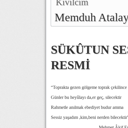
Kıvılcım
Memduh Atala
SÜKÛTUN SES
RESMİ
“Toprakta gezen gölgeme toprak çekilince
Günler bu heyûlayı da,er geç, silecektir
Rahmetle anılmak ebediyet budur amma
Sessiz yaşadım ,kim,beni nerden bilecektir
Mehmet Âkif Ers