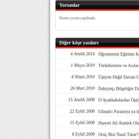
Yorumlar
Henüz yorum yapılmadı.
Diğer köşe yazıları
4 Aralık 2014
Öğretmenin Eğitime Ka
1 Mayıs 2010
Türkülerimiz ve Acıla
4 Nisan 2010
Üşüyen Değil Davas
26 Mart 2010
İlahiyatçı Bilgeliği
15 Aralık 2008
O Ayakkabılardan Öp
22 Eylül 2008
Ulusalcı Paranoya ya 
15 Eylül 2008
Hazreti Ali Atatürk O
8 Eylül 2008
Oruç Bizi Nasıl Tutar?