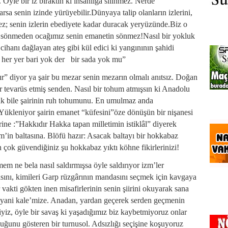
Öyle bir iz bıraktın ki insanlığa silinmez. Nerde
rsa senin izinde yürüyebilir.Dünyaya talip olanların izlerini,
ez; senin izlerin ebediyete kadar duracak yeryüzünde.Biz o
yız sönmeden ocağımız senin emanetin sönmez!Nasıl bir yokluk
cihanı dağlayan ateş gibi kül edici ki yangınının şahidi
 her yer bari yok der bir sada yok mu”
ır” diyor ya şair bu mezar senin mezarın olmalı anıtsız. Doğan
r tevarüs etmiş senden. Nasıl bir tohum atmışsın ki Anadolu
rak bile şairinin ruh tohumunu. En umulmaz anda
kleniyor şairin emanet “küfesini”öze dönüşün bir nişanesi
rine :”Hakkıdır Hakka tapan milletimin istiklâl” diyerek
’in baltasına. Blöfü hazır: Asacak baltayı bir hokkabaz
çok güvendiğiniz şu hokkabaz yıktı köhne fikirlerinizi!
em ne bela nasıl saldırmışsa öyle saldırıyor izm’ler
sını, kimileri Garp rüzgârının mandasını seçmek için kavgaya
 vakti gökten inen misafirlerinin senin şiirini okuyarak sana
, yani kale’mize. Anadan, yardan geçerek serden geçmenin
iyiz, öyle bir savaş ki yaşadığımız biz kaybetmiyoruz onlar
lduğunu gösteren bir turnusol. Adsızlığı seçişine koşuyoruz