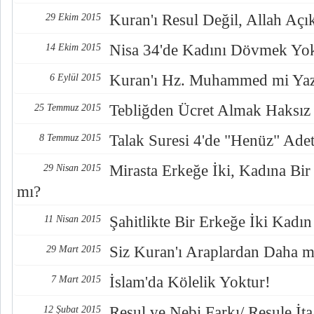
Kuran'ı Resul Değil, Allah Açık
29 Ekim 2015
Nisa 34'de Kadını Dövmek Yo
14 Ekim 2015
Kuran'ı Hz. Muhammed mi Yaz
6 Eylül 2015
Tebliğden Ücret Almak Haksız 
25 Temmuz 2015
Talak Suresi 4'de "Henüz" Ade
8 Temmuz 2015
Mirasta Erkeğe İki, Kadına Bir
29 Nisan 2015
mı?
Şahitlikte Bir Erkeğe İki Kadı
11 Nisan 2015
Siz Kuran'ı Araplardan Daha mı
29 Mart 2015
İslam'da Kölelik Yoktur!
7 Mart 2015
Resul ve Nebi Farkı/ Resule İ
12 Şubat 2015