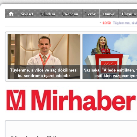
Siyaset
Gündem
Ekonomi
Terör
Dünya
Hayatın 
Kültür-Sanat
Bilim-Teknoloji
Gezi-Turizm
Spor
Misafir K
Tüylenme, sivilce ve saç dökülmesi
Nazlıaka: ''Ailede eşitlikten
bu sendroma işaret edebilir
eşitlikten vazgeçmiyor