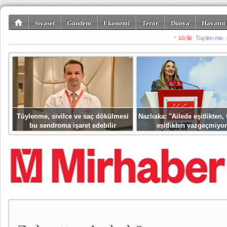
Siyaset
Gündem
Ekonomi
Terör
Dünya
Hayatın 
Kültür-Sanat
Bilim-Teknoloji
Gezi-Turizm
Spor
Misafir K
Tüylenme, sivilce ve saç dökülmesi
Nazlıaka: ''Ailede eşitlikten
bu sendroma işaret edebilir
eşitlikten vazgeçmiyor