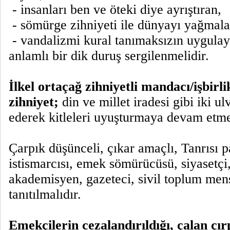
- insanları ben ve öteki diye ayrıştıran,
- sömürge zihniyeti ile dünyayı yağmal
- vandalizmi kural tanımaksızın uygulay
anlamlı bir dik duruş sergilenmelidir.
İlkel ortaçağ zihniyetli mandacı/işbirli
zihniyet;
din ve millet iradesi gibi iki ul
ederek kitleleri uyuşturmaya devam etme
Çarpık düşünceli, çıkar amaçlı, Tanrısı p
istismarcısı, emek sömürücüsü, siyasetçi,
akademisyen, gazeteci, sivil toplum mensu
tanıtılmalıdır.
Emekçilerin cezalandırıldığı, çalan çı