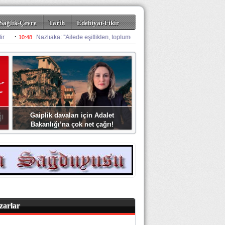
Sağlık-Çevre
Tarih
Edebiyat-Fikir
Gaiplik davaları için Adalet
Bakanlığı’na çok net çağrı!
zarlar