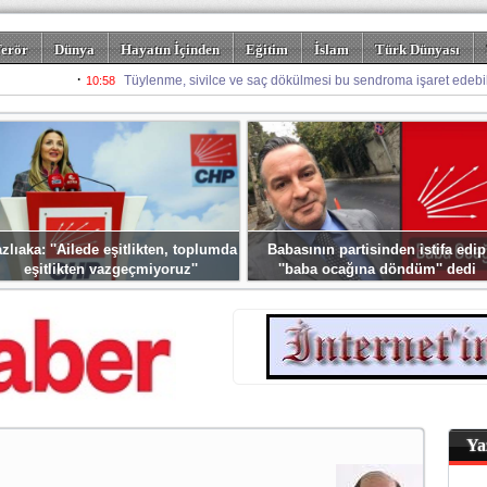
erör
Dünya
Hayatın İçinden
Eğitim
İslam
Türk Dünyası
rizm
Spor
Misafir Kalem
Foto Galeriler
zlıaka: ''Ailede eşitlikten, toplumda
Babasının partisinden istifa edip
eşitlikten vazgeçmiyoruz''
''baba ocağına döndüm'' dedi
Ya