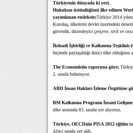
Türkiyenin dünyada ki yeri.
Hukukun üstünlüğünü ilke edinen World 
yayımlanan endekste;
Türkiye 2014 yılınd
Kuruluş, ülkelerin devlet üzerindeki deneti
güvenlik, düzenleyici çerçeve, sivil ve cez
İktisadi İşbirliği ve Kalkınma Teşkilatı
biçimde paylaşıldığı ikinci ülke olduğunu a
The Economistin raporuna göre;
Türkiye
2. sırada bulunuyor.
ABD İnsan Hakları İzleme Örgütüne gö
BM Kalkınma Programı İnsani Gelişme 
ülke arasında 83. sırada yer alıyoruz.
Türkiye, OECDnin PISA 2012 eğitim r
42nci sırada yer aldı.