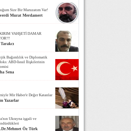
uğum Size Bir Maruzatım Var!
verdi Murat Merdamert
KIRIM VAHŞETİ DAMAR
YOR!!!
 Tarakcı
tejik Bağımlılık ve Diplomatik
oks: ABD-İsrail İlişkilerinin
omisi
iha Sena
miyle Mir Haber'e Değer Katanlar
n Yazarlar
a'nın Ukrayna işgali ve
ndürdükleri
f.Dr.Mehmet Öz Türk