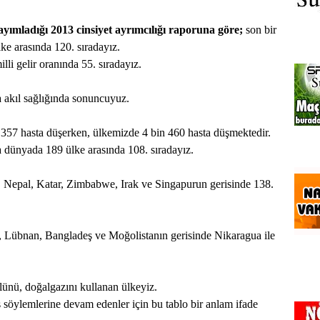
ladığı 2013 cinsiyet ayrımcılığı raporuna göre;
son bir
lke arasında 120. sıradayız.
lli gelir oranında 55. sıradayız.
a akıl sağlığında sonuncuyuz.
 357 hasta düşerken, ülkemizde 4 bin 460 hasta düşmektedir.
 dünyada 189 ülke arasında 108. sıradayız.
;
Nepal, Katar, Zimbabwe, Irak ve Singapurun gerisinde 138.
Lübnan, Bangladeş ve Moğolistanın gerisinde Nikaragua ile
lünü, doğalgazını kullanan ülkeyiz.
ş söylemlerine devam edenler için bu tablo bir anlam ifade