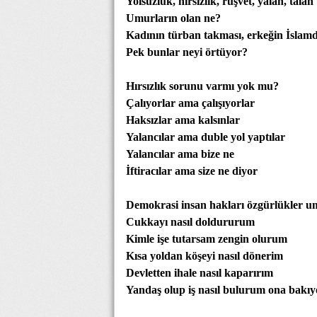
Yolsuzluk, hırsızlık, rüşvet, yalan, tala
Umurların olan ne?
Kadının türban takması, erkeğin İslam
Pek bunlar neyi örtüyor?
Hırsızlık sorunu varmı yok mu?
Çalıyorlar ama çalışıyorlar
Haksızlar ama kalsınlar
Yalancılar ama duble yol yaptılar
Yalancılar ama bize ne
İftiracılar ama size ne diyor
Demokrasi insan hakları özgürlükler u
Cukkayı nasıl doldururum
Kimle işe tutarsam zengin olurum
Kısa yoldan köşeyi nasıl dönerim
Devletten ihale nasıl kaparırım
Yandaş olup iş nasıl bulurum ona bakıy