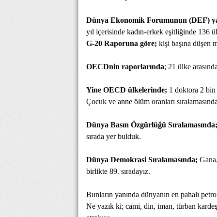
Dünya Ekonomik Forumunun (DEF) yayım
yıl içerisinde kadın-erkek eşitliğinde 136 ü
G-20 Raporuna göre;
kişi başına düşen mi
OECDnin raporlarında
; 21 ülke arasınd
Yine OECD ülkelerinde;
1 doktora 2 bin
Çocuk ve anne ölüm oranları sıralamasında
Dünya Basın Özgürlüğü Sıralamasında
sırada yer bulduk.
Dünya Demokrasi Sıralamasında;
Gana, 
birlikte 89. sıradayız.
Bunların yanında dünyanın en pahalı petro
Ne yazık ki; cami, din, iman, türban karde