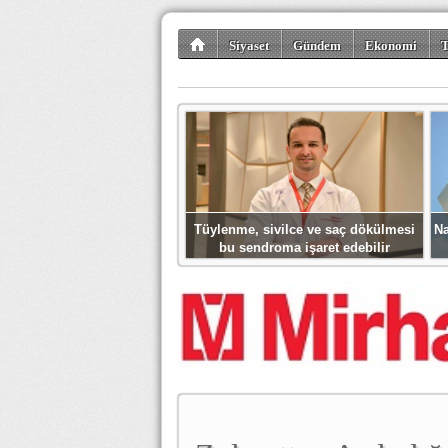
Siyaset
Gündem
Ekonomi
T
Kültür-Sanat
Bilim-Teknoloji
Gezi-Tu
Tüylenme, sivilce ve saç dökülmesi
Na
bu sendroma işaret edebilir