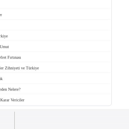
er
rkiye
 Umut
ret Fırtınası
ler Zihniyeti ve Türkiye
uk
den Nelere?
Karar Vericiler