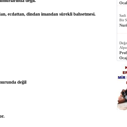
n umurlarında değil.
Ocak
dan, ecdattan, dindan imandan sürekli bahsetmesi.
Sadi
Bir 
Nur
Değe
Alpa
Prof
Ocağ
murunda değil
or.