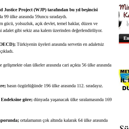
Justice Project (WJP) tarafından bu yıl beşincisi
a 99 ülke arasında 59uncu sıradaydı.
m gücü, yolsuzluk, açık devlet, temel haklar, düzen ve
ai adalet gibi sekiz ana kalem üzerinden değerlendiriliyor.
En
 (OECD);
Türkiyenin üyeleri arasında servetin en adaletsiz
çıkladı.
 gelişmekte olan ülkeler arasında cari açıkta 56 ülke arasında
re;
basın özgürlüğünde 196 ülke arasında 112. sıradayız.
Endeksine göre;
dünyada yaşanacak ülke sıralamasında 169
aporunda;
ortalamanın çok altında kalarak 64 ülke arasında