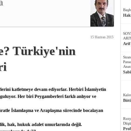
a
Başb
Hak
SOY
15 Haziran 2015
ARI
Arif
e? Türkiye'nin
Stra
Parad
ri
Anat
Sab
lerini katletmeye devam ediyorlar. Herbiri İslamiyetin
Kale
uyguluyor. Her biri Peygamberleri farklı anlıyor ve
Bütü
üratle İslamlaşma ve Araplaşma sürecinde bocalayan
Rusy
Düşü
tlik, hak, hukuk adalet umurlarında değil.
Pro