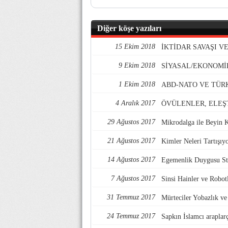
Diğer köşe yazıları
15 Ekim 2018
İKTİDAR SAVAŞI 
9 Ekim 2018
SİYASAL/EKONOMİ
1 Ekim 2018
ABD-NATO VE TÜR
4 Aralık 2017
ÖVÜLENLER, ELEŞ
29 Ağustos 2017
Mikrodalga ile Beyin 
21 Ağustos 2017
Kimler Neleri Tartışıy
14 Ağustos 2017
Egemenlik Duygusu Str
7 Ağustos 2017
Sinsi Hainler ve Robotl
31 Temmuz 2017
Mürteciler Yobazlık v
24 Temmuz 2017
Sapkın İslamcı araplarç