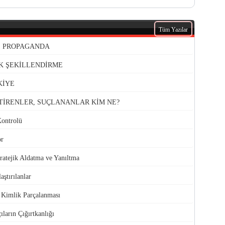
Tüm Yazılar
VE PROPAGANDA
K ŞEKİLLENDİRME
KİYE
TİRENLER, SUÇLANANLAR KİM NE?
Kontrolü
or
atejik Aldatma ve Yanıltma
aştırılanlar
e Kimlik Parçalanması
ıların Çığırtkanlığı