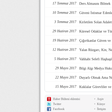
17 Temmuz 2017
Ders Almasını Bilmek
10 Temmuz 2017
Güveni İstismar Edenl
3 Temmuz 2017
Kirletilen Solan Adalet
29 Haziran 2017
Küresel Odaklar ve Tü
19 Haziran 2017
Çığırtkanlar Güven ve
12 Haziran 2017
Yalan Rüzgarı, Kin, Nef
5 Haziran 2017
Vahhabi Selefi Haşhaşi
29 Mayıs 2017
Bilgi Algı Medya Huk
22 Mayıs 2017
Duyarlı Olmak Ama Ne
15 Mayıs 2017
Kuklalar Görevliler ve 
Haber Bülteni eklentisi
Arşiv
Twitter
Künye
Facebook
İletişim