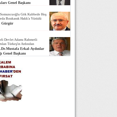
ları Genel Başkanı
 Somuncuoğlu Gök Kubbede Hoş
Seda Bırakarak Hakk'a Yürüdü
i Gürgür
rli Devlet Adamı Rahmetli
rslan Türkeş'in Ardından
.Dr.Mustafa Erkal-Aydınlar
ı Genel Başkanı