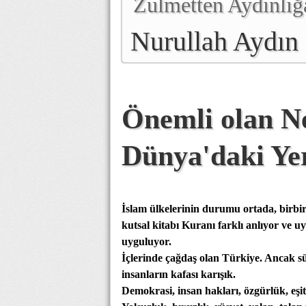
Zulmetten Aydınlığ
Nurullah Aydın
Önemli olan N
Dünya'daki Ye
İslam ülkelerinin durumu ortada, birbir
kutsal kitabı Kuranı farklı anlıyor ve 
uyguluyor.
İçlerinde çağdaş olan Türkiye. Ancak s
insanların kafası karışık.
Demokrasi, insan hakları, özgürlük, eşi