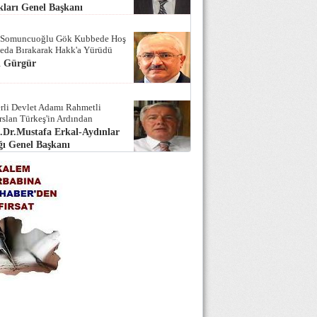
ları Genel Başkanı
 Somuncuoğlu Gök Kubbede Hoş
Seda Bırakarak Hakk'a Yürüdü
i Gürgür
rli Devlet Adamı Rahmetli
rslan Türkeş'in Ardından
.Dr.Mustafa Erkal-Aydınlar
ı Genel Başkanı