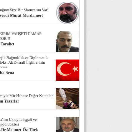
uğum Size Bir Maruzatım Var!
verdi Murat Merdamert
KIRIM VAHŞETİ DAMAR
YOR!!!
 Tarakcı
tejik Bağımlılık ve Diplomatik
oks: ABD-İsrail İlişkilerinin
omisi
iha Sena
miyle Mir Haber'e Değer Katanlar
n Yazarlar
a'nın Ukrayna işgali ve
ndürdükleri
f.Dr.Mehmet Öz Türk