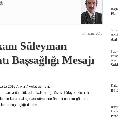
a
Başb
Hak
SOY
17 Haziran 2015
ARI
Arif
kanı Süleyman
Stra
Parad
tı Başsağlığı Mesajı
Anat
Sab
Kale
rta-2015-Ankara) vefat etmiştir.
Bütü
ırımlarına öncülük eden kalkınmış Büyük Türkiye özlemi ile
vletinin kurumsallaşması sürecinde önemli çabalar gösteren
erine başsağlığı dilerim.
Rusy
Düşü
Pro