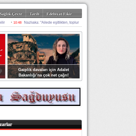
Sağlık-Çevre
Tarih
Edebiyat-Fikir
Gaiplik davaları için Adalet
Bakanlığı’na çok net çağrı!
zarlar