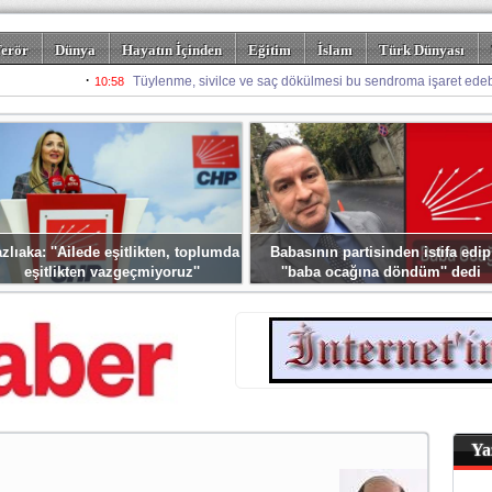
erör
Dünya
Hayatın İçinden
Eğitim
İslam
Türk Dünyası
rizm
Spor
Misafir Kalem
Foto Galeriler
zlıaka: ''Ailede eşitlikten, toplumda
Babasının partisinden istifa edip
eşitlikten vazgeçmiyoruz''
''baba ocağına döndüm'' dedi
Ya