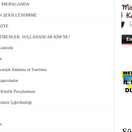
VE PROPAGANDA
K ŞEKİLLENDİRME
KİYE
TİRENLER, SUÇLANANLAR KİM NE?
En
Kontrolü
or
atejik Aldatma ve Yanıltma
aştırılanlar
e Kimlik Parçalanması
ıların Çığırtkanlığı
er