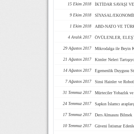
15 Ekim 2018
İKTİDAR SAVAŞI 
9 Ekim 2018
SİYASAL/EKONOMİ
1 Ekim 2018
ABD-NATO VE TÜR
4 Aralık 2017
ÖVÜLENLER, ELEŞ
29 Ağustos 2017
Mikrodalga ile Beyin 
21 Ağustos 2017
Kimler Neleri Tartışıy
14 Ağustos 2017
Egemenlik Duygusu Str
7 Ağustos 2017
Sinsi Hainler ve Robotl
31 Temmuz 2017
Mürteciler Yobazlık v
24 Temmuz 2017
Sapkın İslamcı araplarç
17 Temmuz 2017
Ders Almasını Bilmek
10 Temmuz 2017
Güveni İstismar Edenl