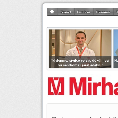
Siyaset
Gündem
Ekonomi
T
Kültür-Sanat
Bilim-Teknoloji
Gezi-Tu
Tüylenme, sivilce ve saç dökülmesi
Na
bu sendroma işaret edebilir