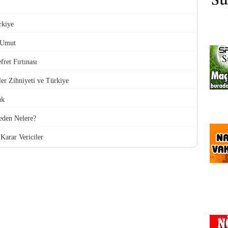
rkiye
 Umut
ret Fırtınası
ler Zihniyeti ve Türkiye
uk
den Nelere?
Karar Vericiler