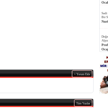
Ocak
Sadi
Bir 
Nur
Değe
Alpa
Prof
Ocağ
+ Yorum Ekle
Tüm Yazılar