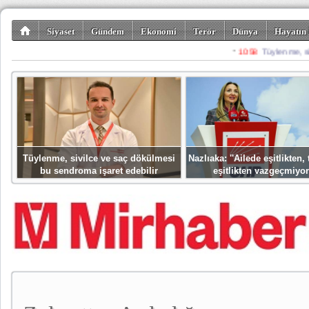
Siyaset
Gündem
Ekonomi
Terör
Dünya
Hayatın 
Kültür-Sanat
Bilim-Teknoloji
Gezi-Turizm
Spor
Misafir K
Tüylenme, sivilce ve saç dökülmesi
Nazlıaka: ''Ailede eşitlikten
bu sendroma işaret edebilir
eşitlikten vazgeçmiyor