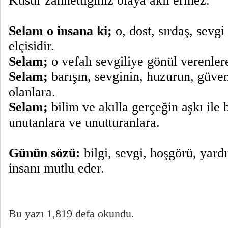
Kusur zannettiğiniz olaya akıl ermez.
Selam o insana ki;
o, dost, sırdaş, sevgi
elçisidir.
Selam;
o vefalı sevgiliye gönül verenler
Selam;
barışın, sevginin, huzurun, güven
olanlara.
Selam;
bilim ve akılla gerçeğin aşkı ile 
unutanlara ve unutturanlara.
Günün sözü:
bilgi, sevgi, hoşgörü, yar
insanı mutlu eder.
Bu yazı 1,819 defa okundu.