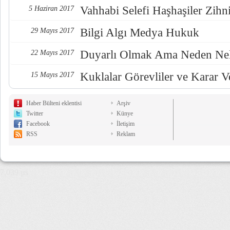
Vahhabi Selefi Haşhaşiler Zihn
5 Haziran 2017
Bilgi Algı Medya Hukuk
29 Mayıs 2017
Duyarlı Olmak Ama Neden Nel
22 Mayıs 2017
Kuklalar Görevliler ve Karar Ve
15 Mayıs 2017
Haber Bülteni eklentisi
Arşiv
Twitter
Künye
Facebook
İletişim
RSS
Reklam
7,039 µs