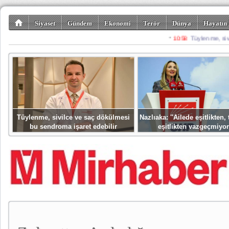
Siyaset
Gündem
Ekonomi
Terör
Dünya
Hayatın 
Kültür-Sanat
Bilim-Teknoloji
Gezi-Turizm
Spor
Misafir K
Tüylenme, sivilce ve saç dökülmesi
Nazlıaka: ''Ailede eşitlikten
bu sendroma işaret edebilir
eşitlikten vazgeçmiyor