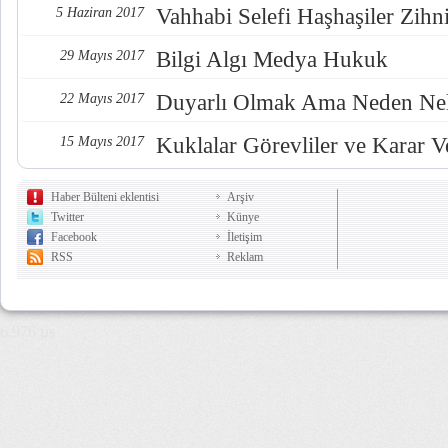
Vahhabi Selefi Haşhaşiler Zihn
5 Haziran 2017
Bilgi Algı Medya Hukuk
29 Mayıs 2017
Duyarlı Olmak Ama Neden Nel
22 Mayıs 2017
Kuklalar Görevliler ve Karar Ve
15 Mayıs 2017
Haber Bülteni eklentisi
Arşiv
Twitter
Künye
Facebook
İletişim
RSS
Reklam
6,976 µs