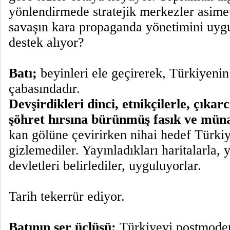
yönlendirmede stratejik merkezler asimet
savaşın kara propaganda yönetimini uy
destek alıyor?
Batı;
beyinleri ele geçirerek, Türkiyenin
çabasındadır.
Devşirdikleri dinci, etnikçilerle, çıkar
şöhret hırsına bürünmüş fasık ve müna
kan gölüne çevirirken nihai hedef Türki
gizlemediler. Yayınladıkları haritalarla, y
devletleri belirlediler, uyguluyorlar.
Tarih tekerrür ediyor.
Batının şer üçlüsü;
Türkiyeyi postmoder