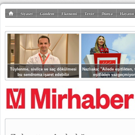
Siyaset
Gündem
Ekonomi
Terör
Dünya
Hayatın 
Kültür-Sanat
Bilim-Teknoloji
Gezi-Turizm
Spor
Misafir K
Tüylenme, sivilce ve saç dökülmesi
Nazlıaka: ''Ailede eşitlikten
bu sendroma işaret edebilir
eşitlikten vazgeçmiyor