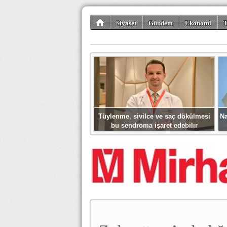
Siyaset
Gündem
Ekonomi
T
Kültür-Sanat
Bilim-Teknoloji
Gezi-Tu
Tüylenme, sivilce ve saç dökülmesi
Na
bu sendroma işaret edebilir