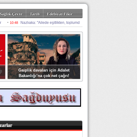
Sağlık-Çevre
Tarih
Edebiyat-Fikir
Gaiplik davaları için Adalet
Bakanlığı’na çok net çağrı!
zarlar