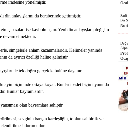
irme iradesine yönelmiştir.
Ocak
lı din anlayışlarını da beraberinde getirmiştir.
Sadi
Bir 
Nur
etmiş bazıları ise kaybolmuştur. Yeni din anlayışları; değişim
ye devam etmektedir.
Değe
Alpa
llerle, simgelerle anlam kazanmalarıdır. Kelimeler yanında
Prof
nın da ayırıcı özelliği haline gelmiştir.
Ocağ
layışları ile tek doğru gerçek kabulüne dayanır.
toplu ayin biçiminde ortaya koyar. Bunlar ibadet biçimi yanında
dir. Bunlar bayramlardır.
 yansıması olan bayramlara sahiptir
rdirilmesi, sevginin barışın kardeşliğin, toplumsal birlik ve
inçlendirilmesi durumudur.