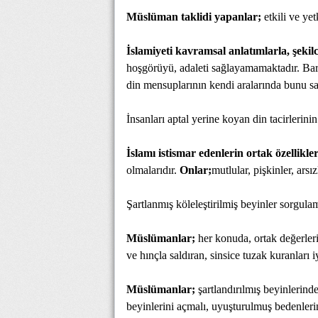
Müslüman taklidi yapanlar;
etkili ve yetk
İslamiyeti kavramsal anlatımlarla, şek
hoşgörüyü, adaleti sağlayamamaktadır. Barı
din mensuplarının kendi aralarında bunu sa
İnsanları aptal yerine koyan din tacirlerinin
İslamı istismar edenlerin ortak özellikler
olmalarıdır.
Onlar;
mutlular, pişkinler, arsızl
Şartlanmış köleleştirilmiş beyinler sorgul
Müslümanlar;
her konuda, ortak değerleri
ve hınçla saldıran, sinsice tuzak kuranları iy
Müslümanlar;
şartlandırılmış beyinlerind
beyinlerini açmalı, uyuşturulmuş bedenleri