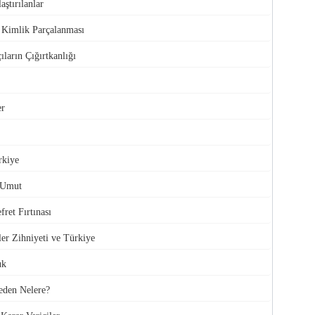
aştırılanlar
e Kimlik Parçalanması
ıların Çığırtkanlığı
er
rkiye
 Umut
ret Fırtınası
ler Zihniyeti ve Türkiye
uk
den Nelere?