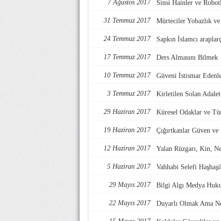
7 Ağustos 2017
Sinsi Hainler ve Robotl
31 Temmuz 2017
Mürteciler Yobazlık v
24 Temmuz 2017
Sapkın İslamcı araplarç
17 Temmuz 2017
Ders Almasını Bilmek
10 Temmuz 2017
Güveni İstismar Edenl
3 Temmuz 2017
Kirletilen Solan Adalet
29 Haziran 2017
Küresel Odaklar ve Tü
19 Haziran 2017
Çığırtkanlar Güven ve
12 Haziran 2017
Yalan Rüzgarı, Kin, Nef
5 Haziran 2017
Vahhabi Selefi Haşhaşi
29 Mayıs 2017
Bilgi Algı Medya Huk
22 Mayıs 2017
Duyarlı Olmak Ama Ne