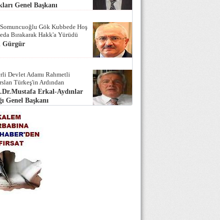
ları Genel Başkanı
 Somuncuoğlu Gök Kubbede Hoş
Seda Bırakarak Hakk'a Yürüdü
i Gürgür
rli Devlet Adamı Rahmetli
rslan Türkeş'in Ardından
.Dr.Mustafa Erkal-Aydınlar
ı Genel Başkanı