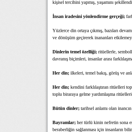
kişisel tercihini yapmış, yaşamını şekillend
İnsan iradesini yönlendirme gerçeği;
fark
Yüzlerce din ortaya çıkmış, bazıları devam 
ve dönüşüm geçirerek inananları etkileme
Dinlerin temel özelliği;
ritüellerle, sembo
davranış biçimleri, insanlar arası farklılaşma
Her din;
ilkeleri, temel bakış, görüş ve an
Her din;
kendini farklılaştıran ritüelleri 
toplu biraraya gelme yardımlaşma ritüelleri
Bütün dinler;
tarihsel anlamı olan inancın
Bayramlar;
her türlü kinin nefretin sona e
beraberliğin sağlanması için insanların bil