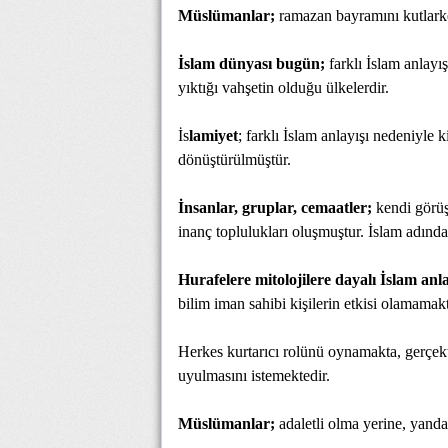
Müslümanlar;
ramazan bayramını kutlarke
İslam dünyası bugün;
farklı İslam anlayış
yıktığı vahşetin olduğu ülkelerdir.
İs
lamiyet
; farklı İslam anlayışı nedeniyle
dönüştürülmüştür.
İnsanlar, gruplar, cemaatler;
kendi görüş
inanç toplulukları oluşmuştur. İslam adında
Hurafelere mitolojilere dayalı İslam anla
bilim iman sahibi kişilerin etkisi olamamakt
Herkes kurtarıcı rolünü oynamakta, gerçekt
uyulmasını istemektedir.
Müslümanlar;
adaletli olma yerine, yandaş