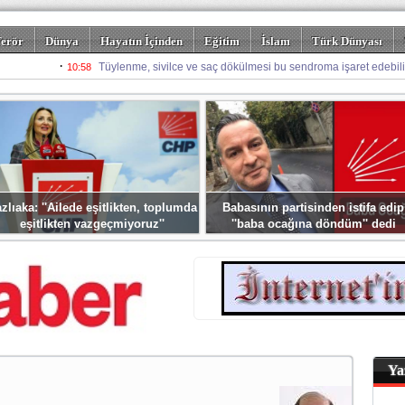
erör
Dünya
Hayatın İçinden
Eğitim
İslam
Türk Dünyası
rizm
Spor
Misafir Kalem
Foto Galeriler
zlıaka: ''Ailede eşitlikten, toplumda
Babasının partisinden istifa edip
eşitlikten vazgeçmiyoruz''
''baba ocağına döndüm'' dedi
Ya