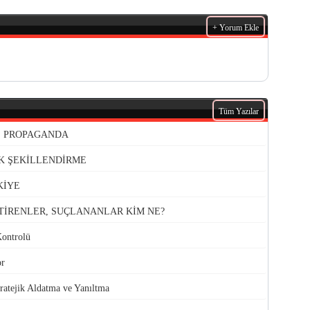
+ Yorum Ekle
Tüm Yazılar
VE PROPAGANDA
K ŞEKİLLENDİRME
KİYE
TİRENLER, SUÇLANANLAR KİM NE?
Kontrolü
or
atejik Aldatma ve Yanıltma