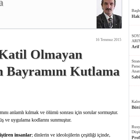
a
Başb
Hak
SOY
16 Temmuz 2015
ARI
Arif
 Katil Olmayan
Stra
Parad
n Bayramını Kutlama
Anat
Sab
Kale
Bütü
mını anlamlı kılmak ve ölümü sonrası için sorular sormuştur.
rüş ve uygulama kodlarını sunmuştur.
Rusy
Düşü
iştiren insanlar
; dinlerin ve ideolojilerin çeşitliği içinde,
Pro