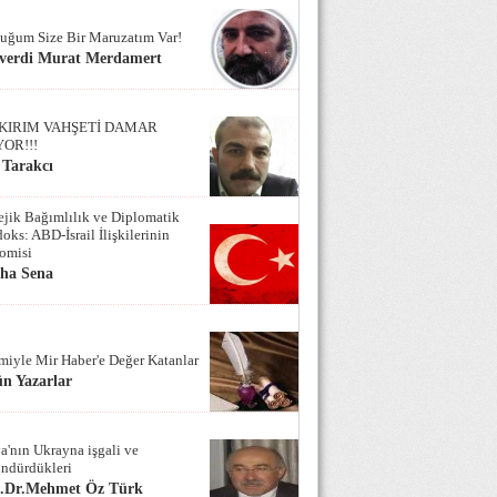
uğum Size Bir Maruzatım Var!
verdi Murat Merdamert
KIRIM VAHŞETİ DAMAR
YOR!!!
 Tarakcı
tejik Bağımlılık ve Diplomatik
oks: ABD-İsrail İlişkilerinin
omisi
iha Sena
miyle Mir Haber'e Değer Katanlar
n Yazarlar
a'nın Ukrayna işgali ve
ndürdükleri
f.Dr.Mehmet Öz Türk