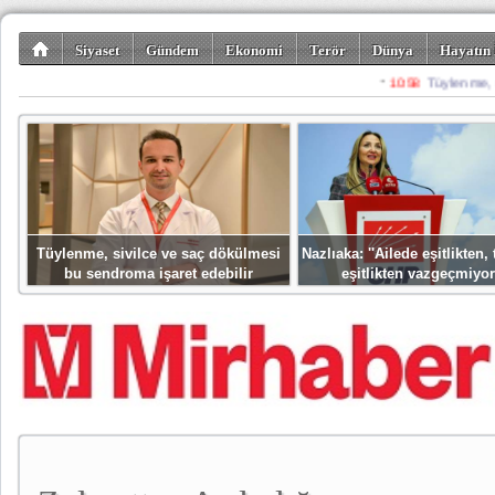
Siyaset
Gündem
Ekonomi
Terör
Dünya
Hayatın 
Kültür-Sanat
Bilim-Teknoloji
Gezi-Turizm
Spor
Misafir K
Tüylenme, sivilce ve saç dökülmesi
Nazlıaka: ''Ailede eşitlikten
bu sendroma işaret edebilir
eşitlikten vazgeçmiyor