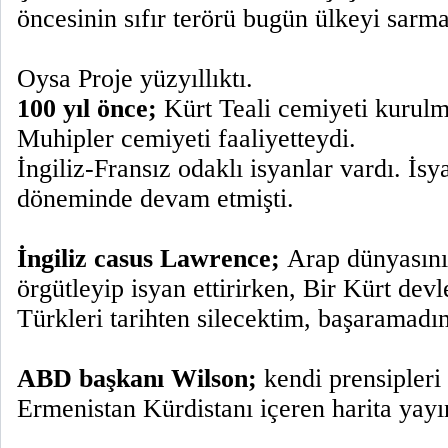
öncesinin sıfır terörü bugün ülkeyi sar
Oysa Proje yüzyıllıktı.
100 yıl önce;
Kürt Teali cemiyeti kurulmu
Muhipler cemiyeti faaliyetteydi.
İngiliz-Fransız odaklı isyanlar vardı. İs
döneminde devam etmişti.
İngiliz casus Lawrence;
Arap dünyasını
örgütleyip isyan ettirirken, Bir Kürt dev
Türkleri tarihten silecektim, başaramadım
ABD başkanı Wilson;
kendi prensipleri
Ermenistan Kürdistanı içeren harita yayı