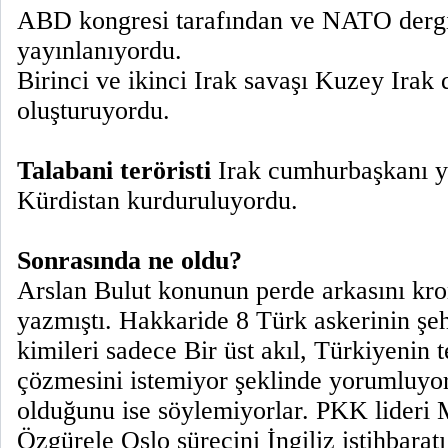
ABD kongresi tarafından ve NATO dergi
yayınlanıyordu.
Birinci ve ikinci Irak savaşı Kuzey Irak 
oluşturuyordu.
Talabani teröristi
Irak cumhurbaşkanı y
Kürdistan kurduruluyordu.
Sonrasında ne oldu?
Arslan Bulut konunun perde arkasını kro
yazmıştı. Hakkaride 8 Türk askerinin şeh
kimileri sadece Bir üst akıl, Türkiyenin
çözmesini istemiyor şeklinde yorumluyor
olduğunu ise söylemiyorlar. PKK lideri 
Özgürele Oslo sürecini İngiliz istihbaratı