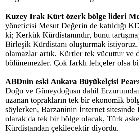
Kuzey Irak Kürt özerk bölge lideri Me
yöneticisi Mesut Değerin de katıldığı K
ki; Kerkük Kürdistanındır, bunu tartışm
Birleşik Kürdistanı oluşturmak istiyoruz
olamazlar artık. Kürtler tek vücuttur ve 
bölünemezler. Çok farklı lehçeler olsa bil
ABDnin eski Ankara Büyükelçisi Pear
Doğu ve Güneydoğusu dahil Erzurumdan
uzanan toprakların tek bir ekonomik bölg
söylerken, Barzaninin İnternet sitesinde 
olarak da tek bir bölge olacak, Türk aske
Kürdistandan çekilecektir diyordu.