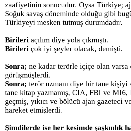
zaafiyetinin sonucudur. Oysa Türkiye; aja
Soğuk savaş döneminde olduğu gibi bugü
Türkiyeyi mesken tutmuş durumdadır.
Birileri
açılım diye yola çıkmıştı.
Birileri
çok iyi şeyler olacak, demişti.
Sonra;
ne kadar terörle içiçe olan varsa 
görüşmüşlerdi.
Sonra;
terör uzmanı diye bir tane kişiyi
tane kitap yazmamış, CIA, FBI ve MI6,
geçmiş, yıkıcı ve bölücü ajan gazeteci 
hareket etmişlerdi.
Şimdilerde ise her kesimde şaşkınlık h