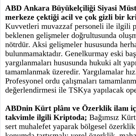
ABD Ankara Büyükelçiliği Siyasi Müs
merkeze çektiği acil ve çok gizli bir kr
Kuvvetleri muvazzaf personeli ile ilgili 
beklenen gelişmeler doğrultusunda oluşma
nötrdür. Aksi gelişmeler hususunda herh
bulunmamaktadır. Genelkurmay eski baş
yargılanmaları hususunda hukuki alt yapı 
tamamlanmak üzeredir. Yargılamalar hızl
Profesyonel ordu çalışmaları tamamlanm
değerlendirmesi ile TSKya yapılacak ope
ABDnin Kürt plânı ve Özerklik ilanı içi
takvimle ilgili Kriptoda;
Bağımsız Kürt 
sert muhalefet yaparak bölgesel özerklik
konumda tartışmalı; yerel özerklik, mahal