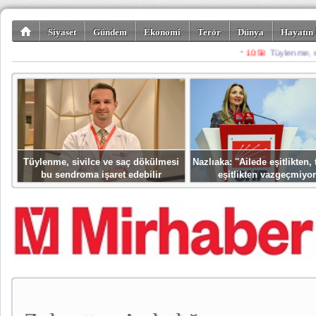
Siyaset
Gündem
Ekonomi
Terör
Dünya
Hayatın 
Kültür-Sanat
Bilim-Teknoloji
Gezi-Turizm
Spor
Misafir K
Tüylenme, sivilce ve saç dökülmesi
Nazlıaka: ''Ailede eşitlikten
bu sendroma işaret edebilir
eşitlikten vazgeçmiyor