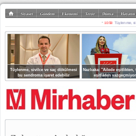
Siyaset
Gündem
Ekonomi
Terör
Dünya
Hayatın 
Kültür-Sanat
Bilim-Teknoloji
Gezi-Turizm
Spor
Misafir K
Tüylenme, sivilce ve saç dökülmesi
Nazlıaka: ''Ailede eşitlikten
bu sendroma işaret edebilir
eşitlikten vazgeçmiyor