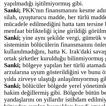
yapılmadığı işitilmiyormuş gibi.
Sanki;
PKK'nın finansmanını kesme adın
silah, uyuşturucu madde, her türlü madde
mücadele edilmediğini hatta tam tersine 
menfaat birlikteliği içine girildiği görü
Sanki;
yine aynı şekilde vergi, gümrük v
sisteminin bölücülerin finansmanını önl
kullanılmadığını, hatta K. Irak'daki savaş
ortak şirketler kurulduğu bilinmiyormuş 
Sanki;
bölgeye yapılan her türlü atamad
arzularına uyum gösterildiğini ve bunu ö
yılda zirveye ulaştığı anlaşılmıyormuş gi
Sanki;
bölücüler bölgede yerel yönetiml
hakim değillermiş gibi. Bölgede bütün b
yandaşlarını on yıllardır istihdam edilm