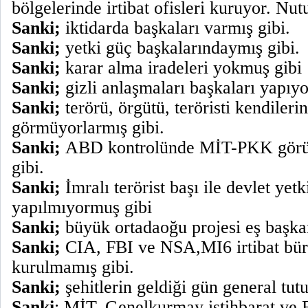
bölgelerinde irtibat ofisleri kuruyor. Nutu
Sanki;
iktidarda başkaları varmış gibi.
Sanki;
yetki güç başkalarındaymış gibi.
Sanki;
karar alma iradeleri yokmuş gibi
Sanki;
gizli anlaşmaları başkaları yapıy
Sanki;
terörü, örgütü, teröristi kendileri
görmüyorlarmış gibi.
Sanki;
ABD kontrolünde MİT-PKK görüş
gibi.
Sanki;
İmralı terörist başı ile devlet yetk
yapılmıyormuş gibi
Sanki;
büyük ortadaoğu projesi eş başkan
Sanki;
CIA, FBI ve NSA,MI6 irtibat büro
kurulmamış gibi.
Sanki;
şehitlerin geldiği gün general tu
Sanki
; MİT, Genelkurmay istihbarat ve E