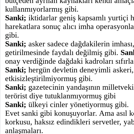
bütçeden ayrılan kaynakları kendi amaçla
kullanmıyorlarmış gibi.
Sanki;
iktidarlar geniş kapsamlı yurtiçi h
harekatlara sonuç alıcı imha operasyonla
gibi.
Sanki;
asker sadece dağdakilerin imhası,
getirilmesinde faydalı değilmiş gibi.
San
onay verdiğinde dağdaki kadroları sıfırl
Sanki;
hergün devletin deneyimli askeri, 
etkisizleştirilmiyormuş gibi.
Sanki;
gazetecinin yandaşının milletvekili
terörist diye tutuklanmıyormuş gibi
Sanki;
ülkeyi cinler yönetiyormuş gibi.
Evet sanki gibi konuşuyorlar. Ama asıl k
korkusu, haksız edindikleri servetler, yab
anlaşmaları.