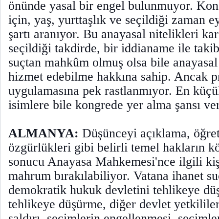
önünde yasal bir engel bulunmuyor. Kon
için, yaş, yurttaşlık ve seçildiği zaman 
şartı aranıyor. Bu anayasal nitelikleri kar
seçildiği takdirde, bir iddianame ile takib
suçtan mahkûm olmuş olsa bile anayasal
hizmet edebilme hakkına sahip. Ancak p
uygulamasına pek rastlanmıyor. En küçü
isimlere bile kongrede yer alma şansı ve
ALMANYA:
Düşünceyi açıklama, öğre
özgürlükleri gibi belirli temel hakların k
sonucu Anayasa Mahkemesi'nce ilgili kiş
mahrum bırakılabiliyor. Vatana ihanet suç
demokratik hukuk devletini tehlikeye dü
tehlikeye düşürme, diğer devlet yetkililer
saldırı, seçimlerin engellenmesi, seçimle