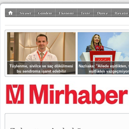
Siyaset
Gündem
Ekonomi
Terör
Dünya
Hayatın 
Kültür-Sanat
Bilim-Teknoloji
Gezi-Turizm
Spor
Misafir K
Tüylenme, sivilce ve saç dökülmesi
Nazlıaka: ''Ailede eşitlikten
bu sendroma işaret edebilir
eşitlikten vazgeçmiyor