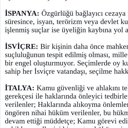
İSPANYA:
Özgürlüğü bağlayıcı cezaya
süresince, isyan, terörizm veya devlet k
işlenmiş suçlar ise üyeliğin kaybına yol 
İSVİÇRE:
Bir kişinin daha önce mahke
suçluluğunun tespit edilmiş olması, mille
bir engel oluşturmuyor. Seçimlerde oy 
sahip her İsviçre vatandaşı, seçilme hakk
İTALYA:
Kamu güvenliği ve ahlakını teh
gerekçesi ile haklarında önleyici tedbirl
verilenler; Haklarında alıkoyma önlemleri
öngören nihai hüküm verilenler, bu hükm
devam ettiği müddetçe; Kamu görevi edi