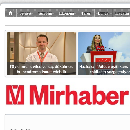
Siyaset
Gündem
Ekonomi
Terör
Dünya
Hayatın 
Kültür-Sanat
Bilim-Teknoloji
Gezi-Turizm
Spor
Misafir K
Tüylenme, sivilce ve saç dökülmesi
Nazlıaka: ''Ailede eşitlikten
bu sendroma işaret edebilir
eşitlikten vazgeçmiyor