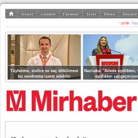
Siyaset
Gündem
Ekonomi
Terör
Dünya
Hayatın 
Kültür-Sanat
Bilim-Teknoloji
Gezi-Turizm
Spor
Misafir K
Tüylenme, sivilce ve saç dökülmesi
Nazlıaka: ''Ailede eşitlikten
bu sendroma işaret edebilir
eşitlikten vazgeçmiyor