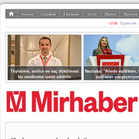
Siyaset
Gündem
Ekonomi
Terör
Dünya
Hayatın 
Kültür-Sanat
Bilim-Teknoloji
Gezi-Turizm
Spor
Misafir K
Tüylenme, sivilce ve saç dökülmesi
Nazlıaka: ''Ailede eşitlikten
bu sendroma işaret edebilir
eşitlikten vazgeçmiyor