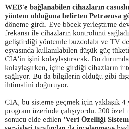
WEB'e bağlanabilen cihazların casuslu
yöntem olduğuna belirten Petraeusa g
döneme girdi. Eve böcek yerleştirme devr
frekansı ile cihazların kontrolünü sağlad
geliştirdiği yöntemle buzdolabı ve TV de
eşyasında kullanılabilen düşük güç tüket
CIA'in işini kolaylaştıracak. Bu durumd
kolaylaşırken, içine girdiği cihazların in
sağlıyor. Bu da bilgilerin olduğu gibi dı
ihtimalini doğuruyor.
CIA, bu sisteme geçmek için yaklaşık 4 y
program üzerinde çalışıyordu. 200 özel 
sonucu elde edilen
'Veri Özelliği Sistem
servisleri tarafından da incelenmeye başl