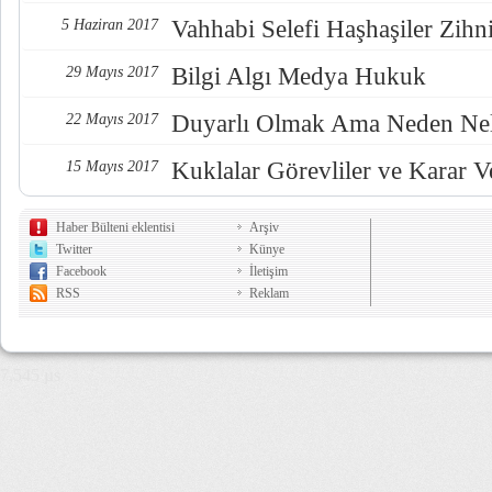
Vahhabi Selefi Haşhaşiler Zihn
5 Haziran 2017
Bilgi Algı Medya Hukuk
29 Mayıs 2017
Duyarlı Olmak Ama Neden Nel
22 Mayıs 2017
Kuklalar Görevliler ve Karar Ve
15 Mayıs 2017
Haber Bülteni eklentisi
Arşiv
Twitter
Künye
Facebook
İletişim
RSS
Reklam
7,545 µs