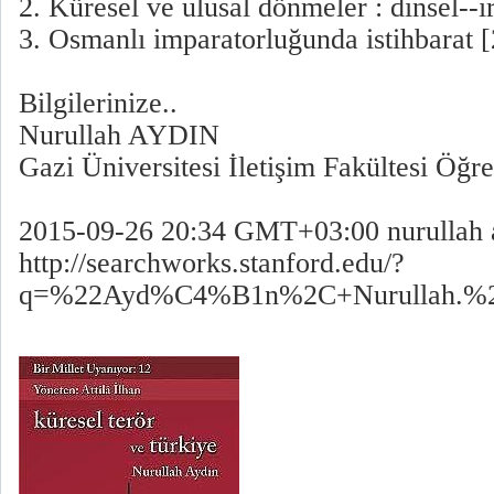
2. Küresel ve ulusal dönmeler : dinsel--ır
3. Osmanlı imparatorluğunda istihbarat 
Bilgilerinize..
Nurullah AYDIN
Gazi Üniversitesi İletişim Fakültesi Öğre
2015-09-26 20:34 GMT+03:00 nurullah
http://searchworks.stanford.edu/?
q=%22Ayd%C4%B1n%2C+Nurullah.%22&