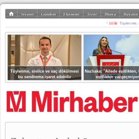
Siyaset
Gündem
Ekonomi
Terör
Dünya
Hayatın 
Kültür-Sanat
Bilim-Teknoloji
Gezi-Turizm
Spor
Misafir K
Tüylenme, sivilce ve saç dökülmesi
Nazlıaka: ''Ailede eşitlikten
bu sendroma işaret edebilir
eşitlikten vazgeçmiyor