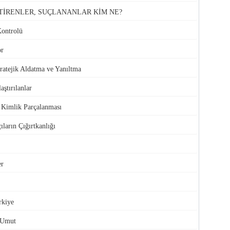
TİRENLER, SUÇLANANLAR KİM NE?
Kontrolü
or
atejik Aldatma ve Yanıltma
aştırılanlar
e Kimlik Parçalanması
ıların Çığırtkanlığı
er
rkiye
 Umut