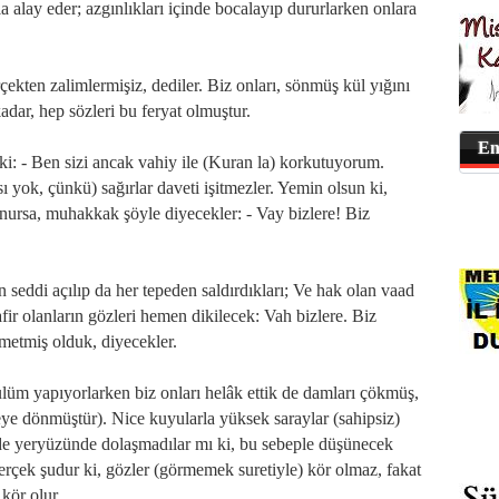
a alay eder; azgınlıkları içinde bocalayıp dururlarken onlara
çekten zalimlermişiz, dediler. Biz onları, sönmüş kül yığını
kadar, hep sözleri bu feryat olmuştur.
En
ki: - Ben sizi ancak vahiy ile (Kuran la) korkutuyorum.
 yok, çünkü) sağırlar daveti işitmezler. Yemin olsun ki,
nursa, muhakkak şöyle diyecekler: - Vay bizlere! Biz
eddi açılıp da her tepeden saldırdıkları; Ve hak olan vaad
afir olanların gözleri hemen dikilecek: Vah bizlere. Biz
metmiş olduk, diyecekler.
lüm yapıyorlarken biz onları helâk ettik de damları çökmüş,
abeye dönmüştür). Nice kuyularla yüksek saraylar (sahipsiz)
 de yeryüzünde dolaşmadılar mı ki, bu sebeple düşünecek
 Gerçek şudur ki, gözler (görmemek suretiyle) kör olmaz, fakat
 kör olur.