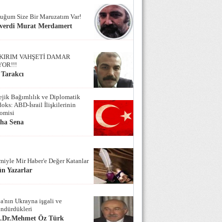
uğum Size Bir Maruzatım Var!
verdi Murat Merdamert
KIRIM VAHŞETİ DAMAR
YOR!!!
 Tarakcı
tejik Bağımlılık ve Diplomatik
oks: ABD-İsrail İlişkilerinin
omisi
iha Sena
miyle Mir Haber'e Değer Katanlar
n Yazarlar
a'nın Ukrayna işgali ve
ndürdükleri
f.Dr.Mehmet Öz Türk