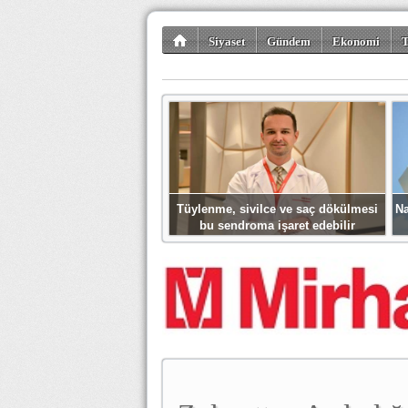
Siyaset
Gündem
Ekonomi
T
Kültür-Sanat
Bilim-Teknoloji
Gezi-Tu
Tüylenme, sivilce ve saç dökülmesi
Na
bu sendroma işaret edebilir