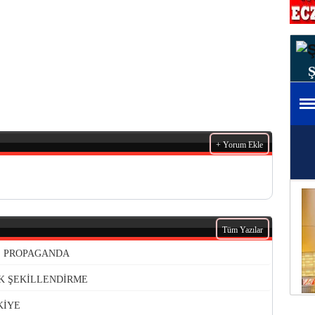
+ Yorum Ekle
Tüm Yazılar
VE PROPAGANDA
K ŞEKİLLENDİRME
KİYE