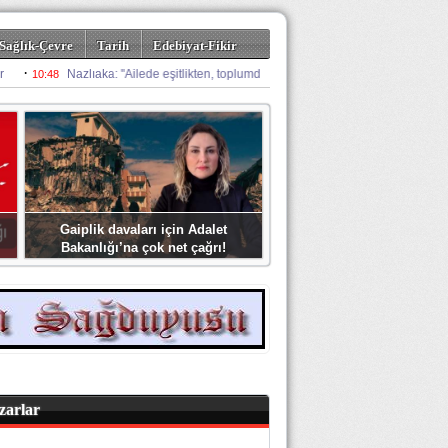
Sağlık-Çevre
Tarih
Edebiyat-Fikir
Gaiplik davaları için Adalet
Bakanlığı’na çok net çağrı!
zarlar