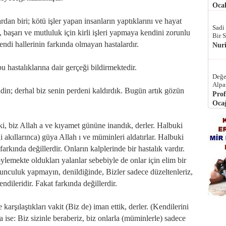
Ocak
dan biri; kötü işler yapan insanların yaptıklarını ve hayat
Sadi
, başarı ve mutluluk için kirli işleri yapmaya kendini zorunlu
Bir 
endi hallerinin farkında olmayan hastalardır.
Nur
u hastalıklarına dair gerçeği bildirmektedir.
Değe
Alpa
din; derhal biz senin perdeni kaldırdık. Bugün artık gözün
Prof
Ocağ
ki, biz Allah a ve kıyamet gününe inandık, derler. Halbuki
i akıllarınca) güya Allah ı ve müminleri aldatırlar. Halbuki
arkında değillerdir. Onların kalplerinde bir hastalık vardır.
öylemekte oldukları yalanlar sebebiyle de onlar için elim bir
unculuk yapmayın, denildiğinde, Bizler sadece düzeltenleriz,
endileridir. Fakat farkında değillerdir.
rşılaştıkları vakit (Biz de) iman ettik, derler. (Kendilerini
da ise: Biz sizinle beraberiz, biz onlarla (müminlerle) sadece