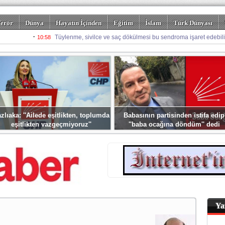
erör
Dünya
Hayatın İçinden
Eğitim
İslam
Türk Dünyası
rizm
Spor
Misafir Kalem
Foto Galeriler
zlıaka: ''Ailede eşitlikten, toplumda
Babasının partisinden istifa edip
eşitlikten vazgeçmiyoruz''
''baba ocağına döndüm'' dedi
Ya