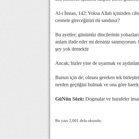
Al-i İmran, 142: Yoksa Allah içinizden cih
cennete gireceğinizi mi sandınız?
Bu ayetler; günümüz dincilerinin yobazların 
anlam ifade eder mi dersiniz sanmıyorum. Gö
şey yok demektir
Ancak; bizler yine de uyarmak ve aydınla
Bunun için de; olması gereken tek birleştiri
nerden geçtiğini bulmak ve ona göre hareket
GüNün Sözü:
Dogmalar ve hurafeler insanın 
Bu yazı 2,001 defa okundu.