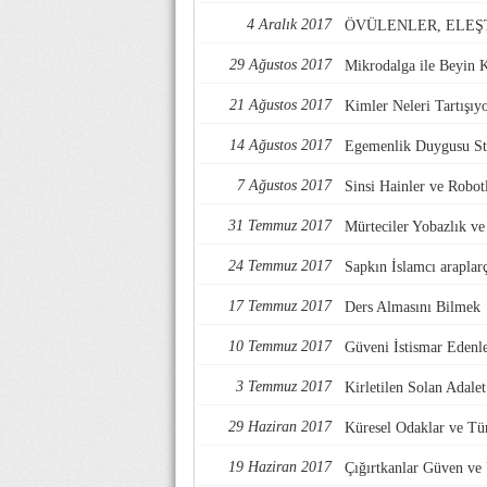
4 Aralık 2017
ÖVÜLENLER, ELEŞ
29 Ağustos 2017
Mikrodalga ile Beyin 
21 Ağustos 2017
Kimler Neleri Tartışıy
14 Ağustos 2017
Egemenlik Duygusu Str
7 Ağustos 2017
Sinsi Hainler ve Robotl
31 Temmuz 2017
Mürteciler Yobazlık v
24 Temmuz 2017
Sapkın İslamcı araplarç
17 Temmuz 2017
Ders Almasını Bilmek
10 Temmuz 2017
Güveni İstismar Edenl
3 Temmuz 2017
Kirletilen Solan Adalet
29 Haziran 2017
Küresel Odaklar ve Tü
19 Haziran 2017
Çığırtkanlar Güven ve