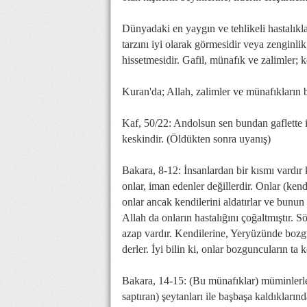
Dünyadaki en yaygın ve tehlikeli hastalıklar
tarzını iyi olarak görmesidir veya zenginlik
hissetmesidir. Gafil, münafık ve zalimler; k
Kuran'da; Allah, zalimler ve münafıkların b
Kaf, 50/22: Andolsun sen bundan gaflette i
keskindir. (Öldükten sonra uyanış)
Bakara, 8-12: İnsanlardan bir kısmı vardır 
onlar, iman edenler değillerdir. Onlar (kend
onlar ancak kendilerini aldatırlar ve bunun f
Allah da onların hastalığını çoğaltmıştır. S
azap vardır. Kendilerine, Yeryüzünde bozg
derler. İyi bilin ki, onlar bozguncuların ta k
Bakara, 14-15: (Bu münafıklar) müminlerle ka
saptıran) şeytanları ile başbaşa kaldıkların