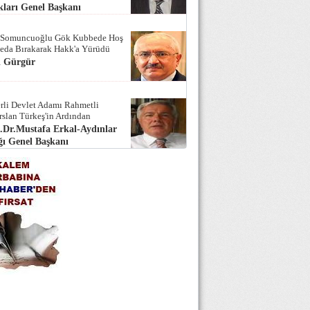
ları Genel Başkanı
 Somuncuoğlu Gök Kubbede Hoş
Seda Bırakarak Hakk'a Yürüdü
i Gürgür
rli Devlet Adamı Rahmetli
rslan Türkeş'in Ardından
.Dr.Mustafa Erkal-Aydınlar
ı Genel Başkanı