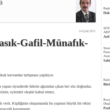
a
Başb
Hak
SOY
14 Eylül 2015
ARI
Arif
Fasık-Gafil-Münafık-
Stra
Parad
Anat
Sab
kuk kavramlar tartışması yapılıyor.
Kale
Bütü
a yapan siyasilerde liderin ağzından çıkan her söz doğrudur,
 Sözler, eylemler eleştiri kabul etmez.
Rusy
lık verir. Kişiliğinin oluşumunda bu yapının büyük bir etkisi
Düşü
Pro
emeyeceği kazınmıştır.