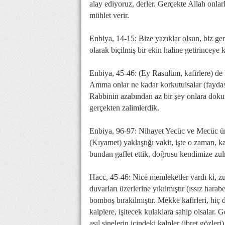
alay ediyoruz, derler. Gerçekte Allah onlarl
mühlet verir.
Enbiya, 14-15: Bize yazıklar olsun, biz ger
olarak biçilmiş bir ekin haline getirinceye 
Enbiya, 45-46: (Ey Rasulüm, kafirlere) de 
Amma onlar ne kadar korkutulsalar (faydası
Rabbinin azabından az bir şey onlara doku
gerçekten zalimlerdik.
Enbiya, 96-97: Nihayet Yecüc ve Mecüc ün s
(Kıyamet) yaklaştığı vakit, işte o zaman, k
bundan gaflet ettik, doğrusu kendimize zul
Hacc, 45-46: Nice memleketler vardı ki, zu
duvarları üzerlerine yıkılmıştır (ıssız har
bomboş bırakılmıştır. Mekke kafirleri, hiç
kalplere, işitecek kulaklara sahip olsalar.
asıl sinelerin içindeki kalpler (ibret gözleri)