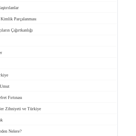
aştırılanlar
e Kimlik Parçalanması
ıların Çığırtkanlığı
er
rkiye
 Umut
ret Fırtınası
ler Zihniyeti ve Türkiye
uk
den Nelere?