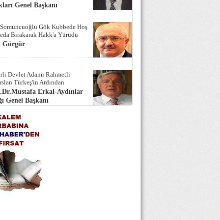
ları Genel Başkanı
 Somuncuoğlu Gök Kubbede Hoş
Seda Bırakarak Hakk'a Yürüdü
i Gürgür
rli Devlet Adamı Rahmetli
rslan Türkeş'in Ardından
.Dr.Mustafa Erkal-Aydınlar
ı Genel Başkanı