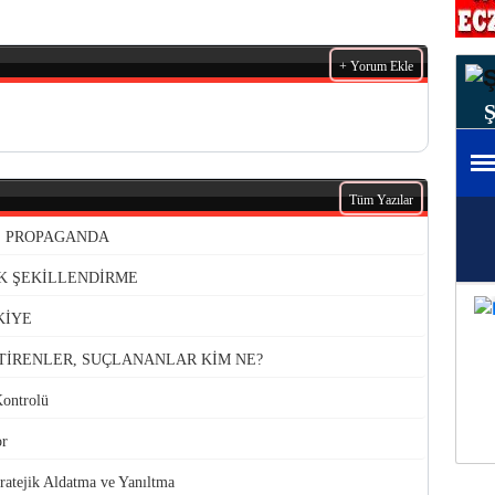
+ Yorum Ekle
Tüm Yazılar
VE PROPAGANDA
K ŞEKİLLENDİRME
KİYE
TİRENLER, SUÇLANANLAR KİM NE?
Kontrolü
or
atejik Aldatma ve Yanıltma