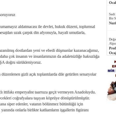
Ocak
Sadi
soruyoruz
Bir 
Nur
yumamayız aldatmacası ile devlet, hukuk düzeni, toplumsal
i mesajdan uzak çarpık din afyonuyla, hayali umutlarla,
Değe
Alpa
Prof
 kazanılmış dostlardan yeni ve ebedi düşmanlar kazanacağımız,
Ocağ
daha çok insanın ve insanlarımızın da adaletsizliğe haksızlığa
 doğru sürükleniyoruz.
 düzenlenen gizli açık toplantılarda dile getirilen senaryolar
çlı ittifakı emperyalist taarruza geçit vermeyen Anadoluydu.
ecekleri coğrafyalara taşıyan köprüye dönüştürülmüştür.
ana siper edenler, vatanın bölünmez bütünlüğü için
n yanında onlarla birlikte katliamların işgallerin figüranı