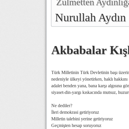
Zulmetten Aydınlığ
Nurullah Aydın
Akbabalar Kışk
Türk Milletinin Türk Devletinin başı üzer
nedeniyle ülkeyi yönetirken, haklı hakkın
adalet benden yana, bana karşı algısına gör
siyaset-din-yargı kıskacında mutsuz, huzur
Ne dediler?
İleri demokrasi getiriyoruz
Milletin talebini yerine getiriyoruz
Geçmişten hesap soruyoruz