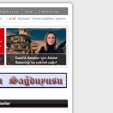
Sağlık-Çevre
Tarih
Edebiyat-Fikir
Gaiplik davaları için Adalet
Bakanlığı’na çok net çağrı!
zarlar