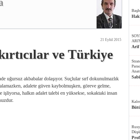
a
Başb
Hak
SOY
21 Eylül 2015
ARI
Arif
ırtıcılar ve Türkiye
Stra
Parad
Anat
Sab
inde uğursuz akbabalar dolaşıyor. Suçlular sırf dokunulmazlık
ı alamazken, adalete güven kaybolmuşken, göreve gelme,
e işliyorsa, halkın adalet talebi en yüksekse, sokaktaki insan
suzdur.
Kale
Bütü
Rusy
Düşü
Pro