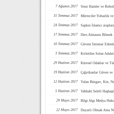
7 Ağustos 2017
Sinsi Hainler ve Robotl
31 Temmuz 2017
Mürteciler Yobazlık v
24 Temmuz 2017
Sapkın İslamcı araplarç
17 Temmuz 2017
Ders Almasını Bilmek
10 Temmuz 2017
Güveni İstismar Edenl
3 Temmuz 2017
Kirletilen Solan Adalet
29 Haziran 2017
Küresel Odaklar ve Tü
19 Haziran 2017
Çığırtkanlar Güven ve
12 Haziran 2017
Yalan Rüzgarı, Kin, Nef
5 Haziran 2017
Vahhabi Selefi Haşhaşi
29 Mayıs 2017
Bilgi Algı Medya Huk
22 Mayıs 2017
Duyarlı Olmak Ama Ne