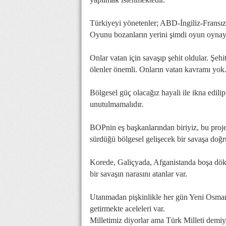
Türkiyeyi yönetenler; ABD-İngiliz-Fransız 
Oyunu bozanların yerini şimdi oyun oynayan
Onlar vatan için savaşıp şehit oldular. Şehit 
ölenler önemli. Onların vatan kavramı yok
Bölgesel güç olacağız hayali ile ikna edil
unutulmamalıdır.
BOPnin eş başkanlarından biriyiz, bu proj
sürdüğü bölgesel gelişecek bir savaşa doğru
Korede, Galiçyada, Afganistanda boşa dök
bir savaşın narasını atanlar var.
Utanmadan pişkinlikle her gün Yeni Osmanlı
getirmekte aceleleri var.
Milletimiz diyorlar ama Türk Milleti dem