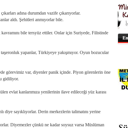
çıkarları adına durumdan vazife çıkarıyorlar.
lar aldı. Şehitleri anmıyorlar bile.
kavramını bile tersyüz ettiler. Onlar için Suriyede, Filistinde
En
.
ip taşeronluk yapanlar, Türkiyeye yakışmıyor. Oyun bozucular
ede görevimiz var, diyenler panik içinde. Piyon görenlerin öne
 gidiliyor.
ülen evlat kanlarımıza yenilerinin ilave edileceği yüz karası
 diye sayıklıyorlar. Derin merkezlerin talimatını yerine
iyorlar. Diyemezler çünkü ne kadar soysuz varsa Müslüman