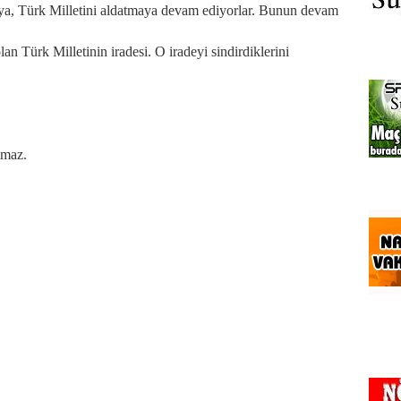
aya, Türk Milletini aldatmaya devam ediyorlar. Bunun devam
n Türk Milletinin iradesi. O iradeyi sindirdiklerini
lmaz.