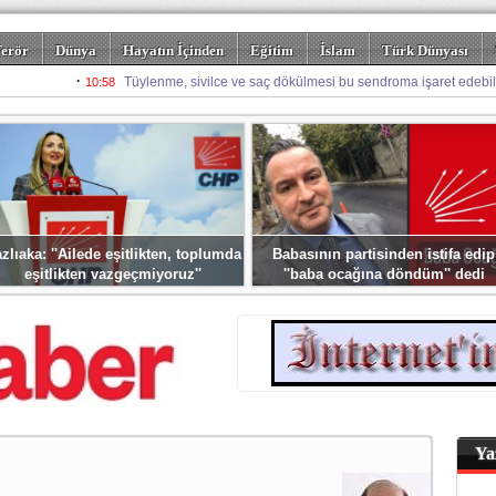
erör
Dünya
Hayatın İçinden
Eğitim
İslam
Türk Dünyası
rizm
Spor
Misafir Kalem
Foto Galeriler
zlıaka: ''Ailede eşitlikten, toplumda
Babasının partisinden istifa edip
eşitlikten vazgeçmiyoruz''
''baba ocağına döndüm'' dedi
Ya