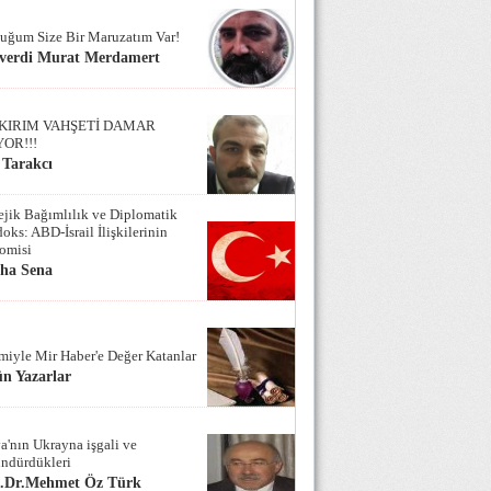
uğum Size Bir Maruzatım Var!
verdi Murat Merdamert
KIRIM VAHŞETİ DAMAR
YOR!!!
 Tarakcı
tejik Bağımlılık ve Diplomatik
oks: ABD-İsrail İlişkilerinin
omisi
iha Sena
miyle Mir Haber'e Değer Katanlar
n Yazarlar
a'nın Ukrayna işgali ve
ndürdükleri
f.Dr.Mehmet Öz Türk