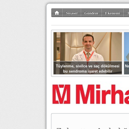
Siyaset
Gündem
Ekonomi
T
Kültür-Sanat
Bilim-Teknoloji
Gezi-Tu
Tüylenme, sivilce ve saç dökülmesi
Na
bu sendroma işaret edebilir