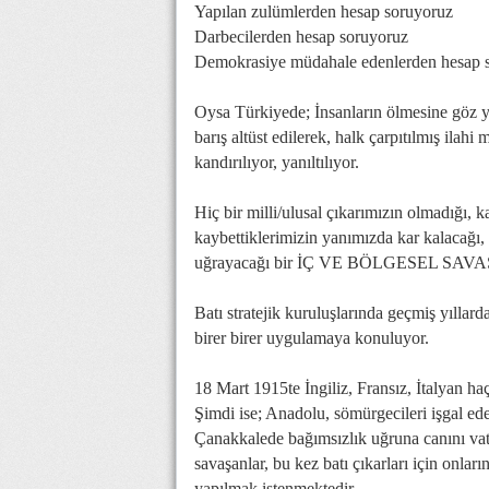
Yapılan zulümlerden hesap soruyoruz
Darbecilerden hesap soruyoruz
Demokrasiye müdahale edenlerden hesap 
Oysa Türkiyede; İnsanların ölmesine göz 
barış altüst edilerek, halk çarpıtılmış ilah
kandırılıyor, yanıltılıyor.
Hiç bir milli/ulusal çıkarımızın olmadığı,
kaybettiklerimizin yanımızda kar kalacağı, 
uğrayacağı bir İÇ VE BÖLGESEL SAVAŞA
Batı stratejik kuruluşlarında geçmiş yıllarda
birer birer uygulamaya konuluyor.
18 Mart 1915te İngiliz, Fransız, İtalyan ha
Şimdi ise; Anadolu, sömürgecileri işgal ed
Çanakkalede bağımsızlık uğruna canını vat
savaşanlar, bu kez batı çıkarları için onları
yapılmak istenmektedir.