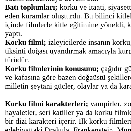
Batı toplumları;
korku ve itaati, siyase
eden kuramlar oluşturdu. Bu bilinci kitl
içinde filmlerle kitle eğitimine yöneldi, k
yaptı.
Korku filmi;
izleyicilerde insanın korku
tiksinti doğası uyandırmak amacıyla kurg
türüdür.
Korku filmlerinin konusunu;
çağıdır gü
ve kafasına göre bazen doğaüstü şekiller
milletin şeytani güçler, olaylar ya da kar
Korku filmi karakterleri;
vampirler, zo
hayaletler, seri katiller ya da korku film
bir dizi karakteri içerir. İlk korku filmler
edebiyattaki Drakula, Frankenstein, M