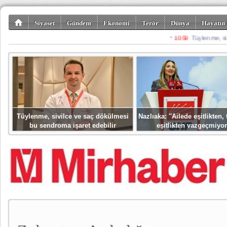
Siyaset
Gündem
Ekonomi
Terör
Dünya
Hayatın 
Kültür-Sanat
Bilim-Teknoloji
Gezi-Turizm
Spor
Misafir K
Tüylenme, sivilce ve saç dökülmesi
Nazlıaka: ''Ailede eşitlikten
bu sendroma işaret edebilir
eşitlikten vazgeçmiyor