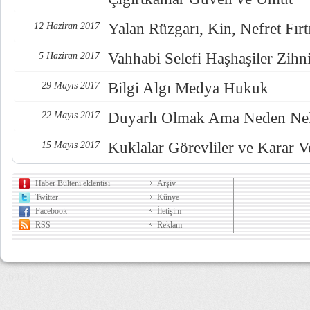
Yalan Rüzgarı, Kin, Nefret Fırt
12 Haziran 2017
Vahhabi Selefi Haşhaşiler Zihn
5 Haziran 2017
Bilgi Algı Medya Hukuk
29 Mayıs 2017
Duyarlı Olmak Ama Neden Nel
22 Mayıs 2017
Kuklalar Görevliler ve Karar Ve
15 Mayıs 2017
Haber Bülteni eklentisi
Arşiv
Twitter
Künye
Facebook
İletişim
RSS
Reklam
7,693 µs