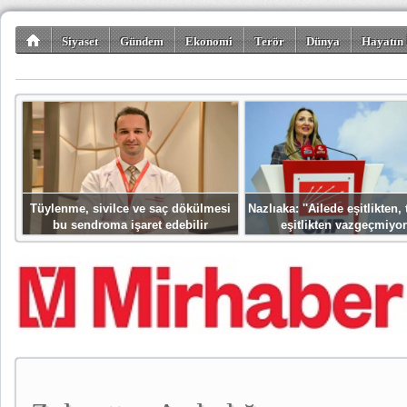
Siyaset
Gündem
Ekonomi
Terör
Dünya
Hayatın 
Kültür-Sanat
Bilim-Teknoloji
Gezi-Turizm
Spor
Misafir K
Tüylenme, sivilce ve saç dökülmesi
Nazlıaka: ''Ailede eşitlikten
bu sendroma işaret edebilir
eşitlikten vazgeçmiyor