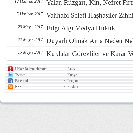
Yalan Rüzgarı, Kin, Nefret Fırt
12 Haziran 2017
Vahhabi Selefi Haşhaşiler Zihn
5 Haziran 2017
Bilgi Algı Medya Hukuk
29 Mayıs 2017
Duyarlı Olmak Ama Neden Nel
22 Mayıs 2017
Kuklalar Görevliler ve Karar Ve
15 Mayıs 2017
Haber Bülteni eklentisi
Arşiv
Twitter
Künye
Facebook
İletişim
RSS
Reklam
8,668 µs