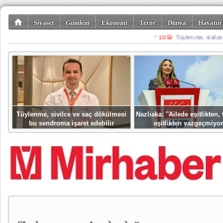
Siyaset
Gündem
Ekonomi
Terör
Dünya
Hayatın 
Kültür-Sanat
Bilim-Teknoloji
Gezi-Turizm
Spor
Misafir K
Tüylenme, sivilce ve saç dökülmesi
Nazlıaka: ''Ailede eşitlikten
bu sendroma işaret edebilir
eşitlikten vazgeçmiyor